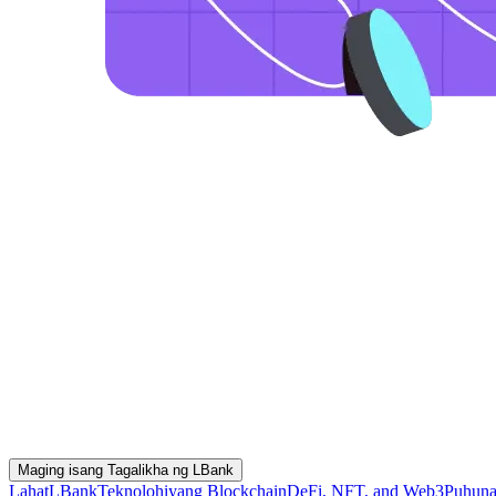
Maging isang Tagalikha ng LBank
Lahat
LBank
Teknolohiyang Blockchain
DeFi, NFT, and Web3
Puhuna