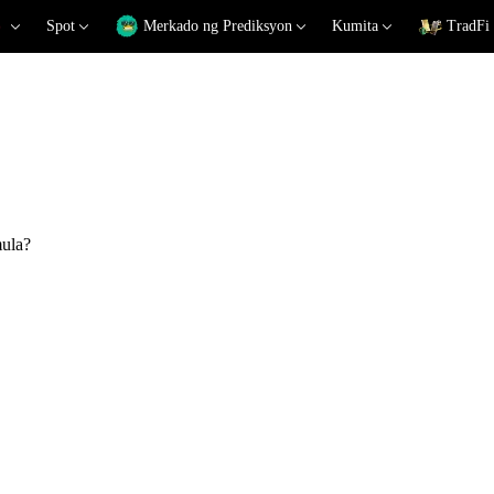
Spot
Merkado ng Prediksyon
Kumita
TradFi
mula?