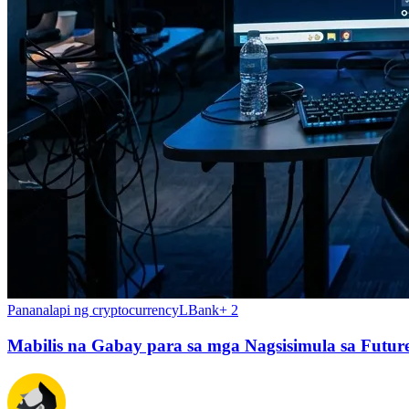
Pananalapi ng cryptocurrency
LBank
+
2
Mabilis na Gabay para sa mga Nagsisimula sa Futur