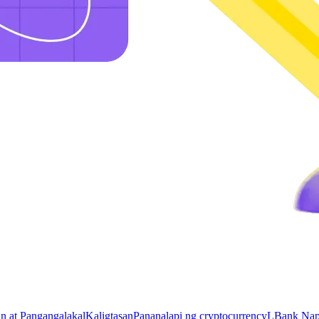
n at Pangangalakal
Kaligtasan
Pananalapi ng cryptocurrency
LBank Napi