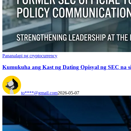
Pananalapi ng cryptocurrency
Kumukuha ang Kast ng Dating Opisyal ng SEC na si
to****@gmail.com
2026-05-07