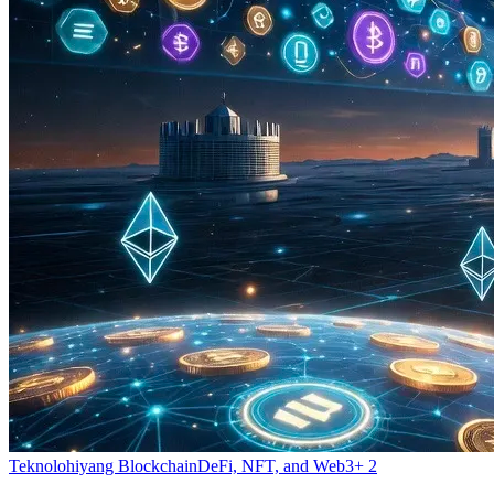
Teknolohiyang Blockchain
DeFi, NFT, and Web3
+
2