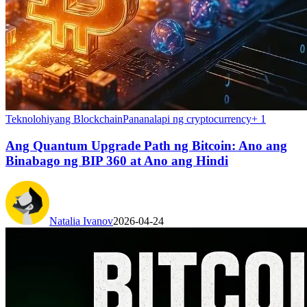
Teknolohiyang Blockchain
Pananalapi ng cryptocurrency
+
1
Ang Quantum Upgrade Path ng Bitcoin: Ano ang
Binabago ng BIP 360 at Ano ang Hindi
Natalia Ivanov
2026-04-24