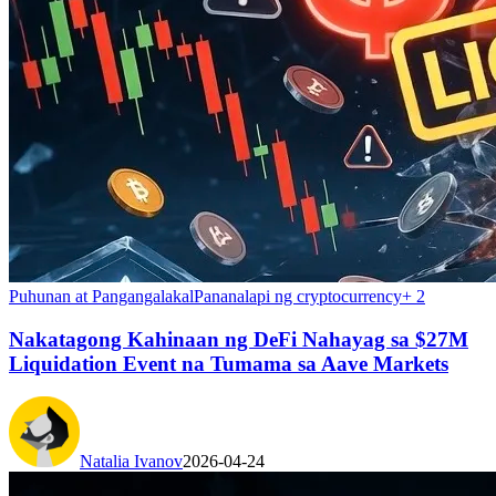
Puhunan at Pangangalakal
Pananalapi ng cryptocurrency
+
2
Nakatagong Kahinaan ng DeFi Nahayag sa $27M
Liquidation Event na Tumama sa Aave Markets
Natalia Ivanov
2026-04-24