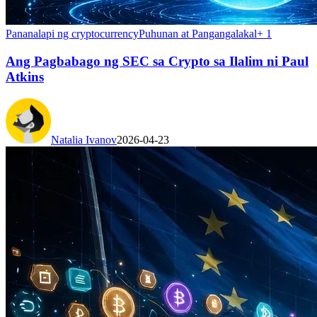
Pananalapi ng cryptocurrency
Puhunan at Pangangalakal
+
1
Ang Pagbabago ng SEC sa Crypto sa Ilalim ni Paul
Atkins
Natalia Ivanov
2026-04-23