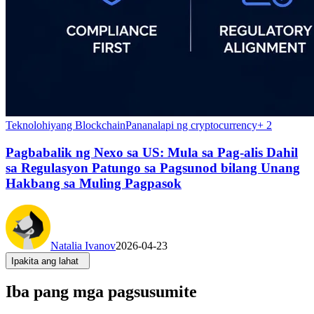
Teknolohiyang Blockchain
Pananalapi ng cryptocurrency
+
2
Pagbabalik ng Nexo sa US: Mula sa Pag-alis Dahil
sa Regulasyon Patungo sa Pagsunod bilang Unang
Hakbang sa Muling Pagpasok
Natalia Ivanov
2026-04-23
Ipakita ang lahat
Iba pang mga pagsusumite