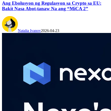
Ang Ebolusyon ng Regulasyon sa Crypto sa EU:
Bakit Nasa Abot-tanaw Na ang “MiCA 2”
Natalia Ivanov
2026-04-23