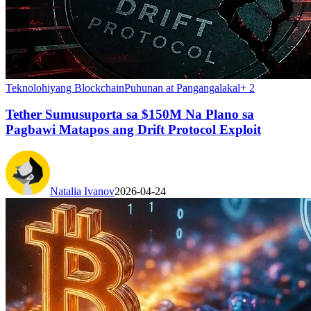
Teknolohiyang Blockchain
Puhunan at Pangangalakal
+
2
Tether Sumusuporta sa $150M Na Plano sa
Pagbawi Matapos ang Drift Protocol Exploit
Natalia Ivanov
2026-04-24