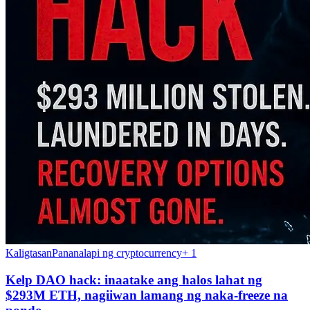
Kaligtasan
Pananalapi ng cryptocurrency
+
1
Kelp DAO hack: inaatake ang halos lahat ng
$293M ETH, nagiiwan lamang ng naka-freeze na