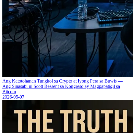
Ang Katotohanan Tungkol sa Crypto at Iyong Pera sa Buwis —
Ang Sinasabi ni Scott Bessent sa Kongreso ay Magpapatigil sa
Bitcoin
2026-05-07