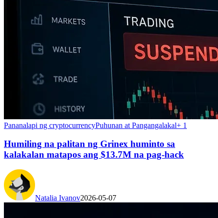
Pananalapi ng cryptocurrency
Puhunan at Pangangalakal
+
1
Humiling na palitan ng Grinex huminto sa
kalakalan matapos ang $13.7M na pag-hack
Natalia Ivanov
2026-05-07