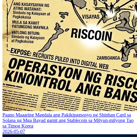
Paano Maaaring Magdala ang Pakikipagsosyo ng Shinhan Card sa
Solana ng Mga Bayad gamit ang Stablecoin sa Milyun-milyong Tao
sa Timog Korea
2026-05-07