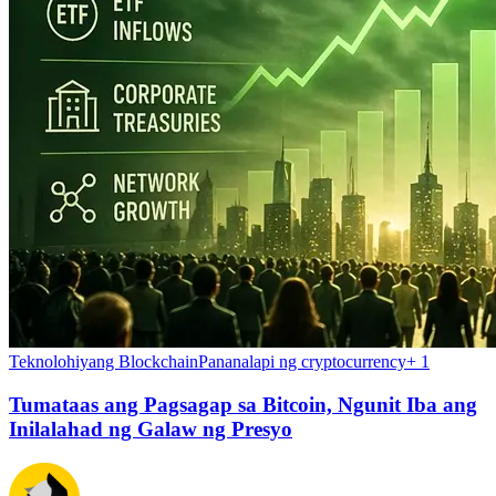
Teknolohiyang Blockchain
Pananalapi ng cryptocurrency
+
1
Tumataas ang Pagsagap sa Bitcoin, Ngunit Iba ang
Inilalahad ng Galaw ng Presyo