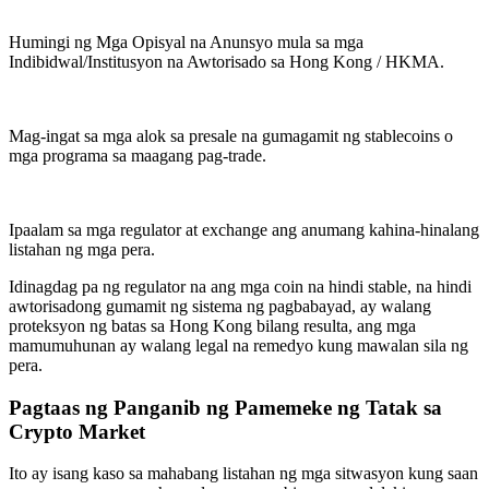
Humingi ng Mga Opisyal na Anunsyo mula sa mga
Indibidwal/Institusyon na Awtorisado sa Hong Kong / HKMA.
Mag-ingat sa mga alok sa presale na gumagamit ng stablecoins o
mga programa sa maagang pag-trade.
Ipaalam sa mga regulator at exchange ang anumang kahina-hinalang
listahan ng mga pera.
Idinagdag pa ng regulator na ang mga coin na hindi stable, na hindi
awtorisadong gumamit ng sistema ng pagbabayad, ay walang
proteksyon ng batas sa Hong Kong bilang resulta, ang mga
mamumuhunan ay walang legal na remedyo kung mawalan sila ng
pera.
Pagtaas ng Panganib ng Pamemeke ng Tatak sa
Crypto Market
Ito ay isang kaso sa mahabang listahan ng mga sitwasyon kung saan