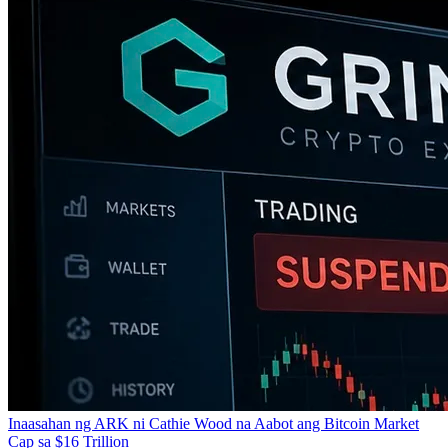
Inaasahan ng ARK ni Cathie Wood na Aabot ang Bitcoin Market
Cap sa $16 Trillion