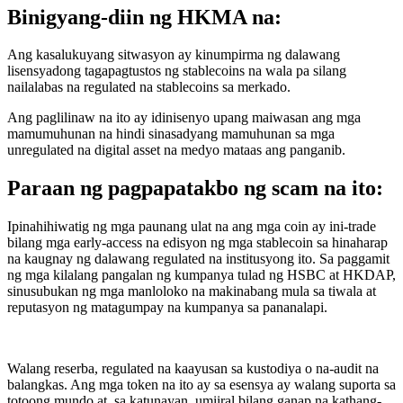
Binigyang-diin ng HKMA na:
Ang kasalukuyang sitwasyon ay kinumpirma ng dalawang
lisensyadong tagapagtustos ng stablecoins na wala pa silang
nailalabas na regulated na stablecoins sa merkado.
Ang paglilinaw na ito ay idinisenyo upang maiwasan ang mga
mamumuhunan na hindi sinasadyang mamuhunan sa mga
unregulated na digital asset na medyo mataas ang panganib.
Paraan ng pagpapatakbo ng scam na ito:
Ipinahihiwatig ng mga paunang ulat na ang mga coin ay ini-trade
bilang mga early-access na edisyon ng mga stablecoin sa hinaharap
na kaugnay ng dalawang regulated na institusyong ito. Sa paggamit
ng mga kilalang pangalan ng kumpanya tulad ng HSBC at HKDAP,
sinusubukan ng mga manloloko na makinabang mula sa tiwala at
reputasyon ng matagumpay na kumpanya sa pananalapi.
Walang reserba, regulated na kaayusan sa kustodiya o na-audit na
balangkas. Ang mga token na ito ay sa esensya ay walang suporta sa
totoong mundo at, sa katunayan, umiiral bilang ganap na kathang-