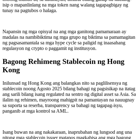
isip o mapanlinlang na mga token nang walang tagapagbigay ng
tunay na pagtubos o halaga.
Napansin ng mga opisyal na ang mga ganitong pamamaraan ay
madalas na nambibiktima ng mga grupo ng biktima sa pamamagitan
ng pagsasamantala sa mga hype cycle sa paligid ng inaasahang
regulasyon ng crypto o paggamit ng institusyon.
Bagong Rehimeng Stablecoin ng Hong
Kong
Inilunsad ng Hong Kong ang balangkas nito sa paglilisensya ng
stablecoin noong Agosto 2025 bilang bahagi ng pagsisikap na itatag
ang sarili bilang isang regulated na sentro ng digital asset sa Asia. Sa
ilalim ng rehimen, mayroong mahigpit na pamantayan na nauugnay
sa suporta sa reserba, transparency sa bahagi ng tagapag-isyu,
panganib at mga kontrol sa AML.
Isang buwan na ang nakakaraan, inaprubahan ng lungsod ang una
nitong mga stablecoin issuer matapos magkabisa ang mga bagong