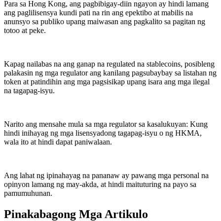
Para sa Hong Kong, ang pagbibigay-diin ngayon ay hindi lamang
ang paglilisensya kundi pati na rin ang epektibo at mabilis na
anunsyo sa publiko upang maiwasan ang pagkalito sa pagitan ng
totoo at peke.
Kapag nailabas na ang ganap na regulated na stablecoins, posibleng
palakasin ng mga regulator ang kanilang pagsubaybay sa listahan ng
token at patindihin ang mga pagsisikap upang isara ang mga ilegal
na tagapag-isyu.
Narito ang mensahe mula sa mga regulator sa kasalukuyan: Kung
hindi inihayag ng mga lisensyadong tagapag-isyu o ng HKMA,
wala ito at hindi dapat paniwalaan.
Ang lahat ng ipinahayag na pananaw ay pawang mga personal na
opinyon lamang ng may-akda, at hindi maituturing na payo sa
pamumuhunan.
Pinakabagong Mga Artikulo