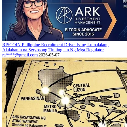
RISCOIN Philippine Recruitment Drive: Isang Lumalalang
Alalahanin na Seryosong Tinitingnan Ng Mga Regulator
ra****@gmail.com
|
2026-05-07