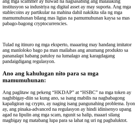
ang mga scammer ay huwad na nagsasabing ang malalaking
institusyon sa industriya ng digital asset ay may suporta. Ang mga
stablecoins ay partikular na mahina dahil nakikita sila ng mga
mamumuhunan bilang mas ligtas na pamumuhunan kaysa sa mas
pabago-bagong cryptocurrencies.
Tulad ng itinuro ng mga eksperto, maaaring may handang imitator
ang manloloko bago pa man mailabas ang anumang produkto sa
pananalapi habang patuloy na lumalago ang karagdagang
pandaigdigang regulasyon.
Ano ang kahulugan nito para sa mga
mamumuhunan:
Ang paglitaw ng pekeng “HKDAP” at “HSBC” na mga token ay
nagbibigay-diin sa kung ano, sa isang mabilis na nagbabagong
kapaligiran ng crypto, ay naging isang pangunahing problema. Iyon
ay, ang pinaka-advanced na regulasyon ay hindi idinisenyo upang
agad na lipulin ang mga scam, ngunit sa halip, maaari silang
magbigay ng matabang lupa para sa lahat ng uri ng pagbaluktot.