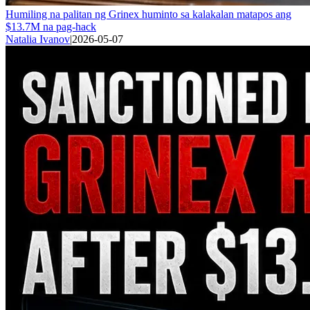
Humiling na palitan ng Grinex huminto sa kalakalan matapos ang
$13.7M na pag-hack
Natalia Ivanov
|
2026-05-07