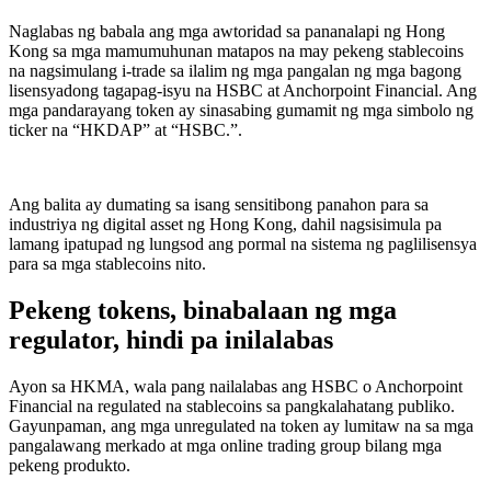
Naglabas ng babala ang mga awtoridad sa pananalapi ng Hong
Kong sa mga mamumuhunan matapos na may pekeng stablecoins
na nagsimulang i-trade sa ilalim ng mga pangalan ng mga bagong
lisensyadong tagapag-isyu na HSBC at Anchorpoint Financial. Ang
mga pandarayang token ay sinasabing gumamit ng mga simbolo ng
ticker na “HKDAP” at “HSBC.”.
Ang balita ay dumating sa isang sensitibong panahon para sa
industriya ng digital asset ng Hong Kong, dahil nagsisimula pa
lamang ipatupad ng lungsod ang pormal na sistema ng paglilisensya
para sa mga stablecoins nito.
Pekeng tokens, binabalaan ng mga
regulator, hindi pa inilalabas
Ayon sa HKMA, wala pang nailalabas ang HSBC o Anchorpoint
Financial na regulated na stablecoins sa pangkalahatang publiko.
Gayunpaman, ang mga unregulated na token ay lumitaw na sa mga
pangalawang merkado at mga online trading group bilang mga
pekeng produkto.