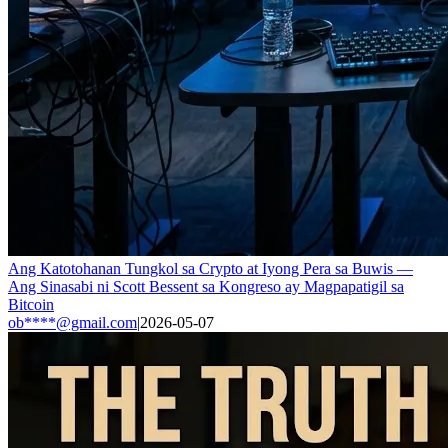
Ang Katotohanan Tungkol sa Crypto at Iyong Pera sa Buwis —
Ang Sinasabi ni Scott Bessent sa Kongreso ay Magpapatigil sa
Bitcoin
ob****@gmail.com
|
2026-05-07