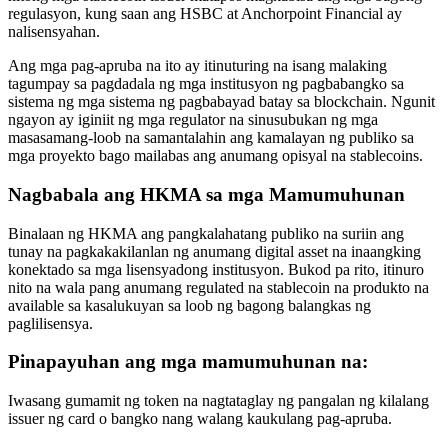
regulasyon, kung saan ang HSBC at Anchorpoint Financial ay
nalisensyahan.
Ang mga pag-apruba na ito ay itinuturing na isang malaking
tagumpay sa pagdadala ng mga institusyon ng pagbabangko sa
sistema ng mga sistema ng pagbabayad batay sa blockchain. Ngunit
ngayon ay iginiit ng mga regulator na sinusubukan ng mga
masasamang-loob na samantalahin ang kamalayan ng publiko sa
mga proyekto bago mailabas ang anumang opisyal na stablecoins.
Nagbabala ang HKMA sa mga Mamumuhunan
Binalaan ng HKMA ang pangkalahatang publiko na suriin ang
tunay na pagkakakilanlan ng anumang digital asset na inaangking
konektado sa mga lisensyadong institusyon. Bukod pa rito, itinuro
nito na wala pang anumang regulated na stablecoin na produkto na
available sa kasalukuyan sa loob ng bagong balangkas ng
paglilisensya.
Pinapayuhan ang mga mamumuhunan na:
Iwasang gumamit ng token na nagtataglay ng pangalan ng kilalang
issuer ng card o bangko nang walang kaukulang pag-apruba.