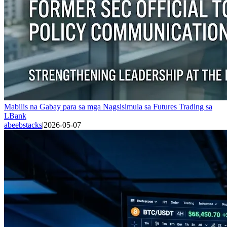
Mabilis na Gabay para sa mga Nagsisimula sa Futures Trading sa
LBank
abeebstacks
|
2026-05-07