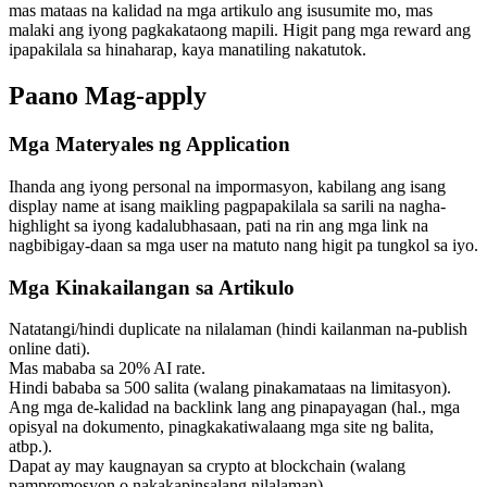
mas mataas na kalidad na mga artikulo ang isusumite mo, mas
malaki ang iyong pagkakataong mapili. Higit pang mga reward ang
ipapakilala sa hinaharap, kaya manatiling nakatutok.
Paano Mag-apply
Mga Materyales ng Application
Ihanda ang iyong personal na impormasyon, kabilang ang isang
display name at isang maikling pagpapakilala sa sarili na nagha-
highlight sa iyong kadalubhasaan, pati na rin ang mga link na
nagbibigay-daan sa mga user na matuto nang higit pa tungkol sa iyo.
Mga Kinakailangan sa Artikulo
Natatangi/hindi duplicate na nilalaman (hindi kailanman na-publish
online dati).
Mas mababa sa 20% AI rate.
Hindi bababa sa 500 salita (walang pinakamataas na limitasyon).
Ang mga de-kalidad na backlink lang ang pinapayagan (hal., mga
opisyal na dokumento, pinagkakatiwalaang mga site ng balita,
atbp.).
Dapat ay may kaugnayan sa crypto at blockchain (walang
pampromosyon o nakakapinsalang nilalaman).