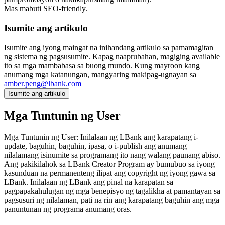
Mas mabuti SEO-friendly.
Isumite ang artikulo
Isumite ang iyong maingat na inihandang artikulo sa pamamagitan
ng sistema ng pagsusumite. Kapag naaprubahan, magiging available
ito sa mga mambabasa sa buong mundo. Kung mayroon kang
anumang mga katanungan, mangyaring makipag-ugnayan sa
amber.peng@lbank.com
Isumite ang artikulo
Mga Tuntunin ng User
Mga Tuntunin ng User: Inilalaan ng LBank ang karapatang i-
update, baguhin, baguhin, ipasa, o i-publish ang anumang
nilalamang isinumite sa programang ito nang walang paunang abiso.
Ang pakikilahok sa LBank Creator Program ay bumubuo sa iyong
kasunduan na permanenteng ilipat ang copyright ng iyong gawa sa
LBank. Inilalaan ng LBank ang pinal na karapatan sa
pagpapakahulugan ng mga benepisyo ng tagalikha at pamantayan sa
pagsusuri ng nilalaman, pati na rin ang karapatang baguhin ang mga
panuntunan ng programa anumang oras.