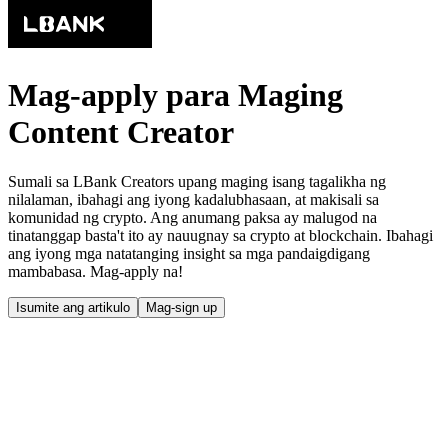
Mag-apply para Maging
Content Creator
Sumali sa LBank Creators upang maging isang tagalikha ng
nilalaman, ibahagi ang iyong kadalubhasaan, at makisali sa
komunidad ng crypto. Ang anumang paksa ay malugod na
tinatanggap basta't ito ay nauugnay sa crypto at blockchain. Ibahagi
ang iyong mga natatanging insight sa mga pandaigdigang
mambabasa. Mag-apply na!
Isumite ang artikulo
Mag-sign up