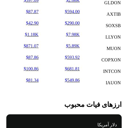
$397.09
$2.68K
GLDON
$87.87
$594.00
AXTIB
$42.90
$290.00
SOXSB
$1.18K
$7.98K
LLYON
$871.07
$5.89K
MUON
$87.86
$593.92
COPXON
$100.86
$681.81
INTCON
$81.34
$549.86
IAUON
ارزهای فیات محبوب
دلار آمریکا