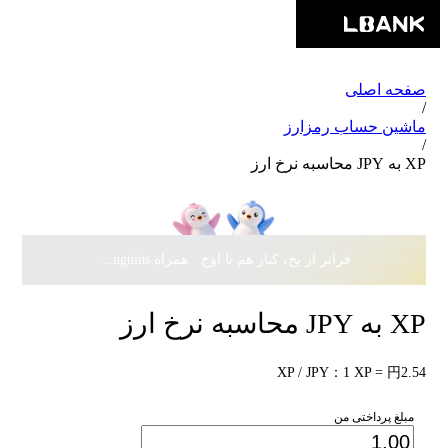
صفحه اصلی
/
ماشین حساب رمزارز
/
XP به JPY محاسبه نرخ ارز
فراتر از یخ، کنار هم تا اوج · همراه Pudgy Penguins، سهمی از
XP به JPY محاسبه نرخ ارز
XP / JPY：1 XP = 円2.54
مبلغ پرداختی من