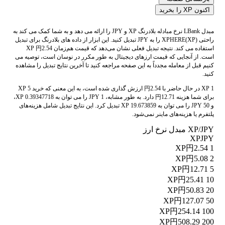
اکنون XP را بخرید
مبدل LBank نرخ مبادله بلادرنگ XP و JPY را ارائه می دهد و به شما کمک می کند به
راحتی XPHERE(XP) را به JPY تبدیل کنید. این ابزار از داده های بلادرنگ برای تبدیل
استفاده می کند. نتیجه تبدیل فعلی نشان می‌دهد که قیمت هم‌زمان XP 円2.54
است. از آنجایی که قیمت ارزهای دیجیتال به طور مکرر در نوسان است، توصیه می
کنیم قبل از معامله مجدداً به این صفحه مراجعه کنید تا آخرین نتایج تبدیل را مشاهده
کنید.
1 XP در حال حاضر با 円2.54 ارزش گذاری شده است، به این معنی که خرید 5 XP
برای شما هزینه 円12.71 دارد. به طور مشابه، 1 JPY را می توان به 0.39347718 XP،
و 50 JPY را می توان به 19.673859 XP تبدیل کرد. این نتایج تبدیل شامل هزینه‌های
پلتفرم یا هزینه‌های ماینر نمی‌شود.
XP/JPY مبدل نرخ ارز
XP
JPY
円2.54
1 XP
円5.08
2 XP
円12.71
5 XP
円25.41
10 XP
円50.83
20 XP
円127.07
50 XP
円254.14
100 XP
円508.29
200 XP