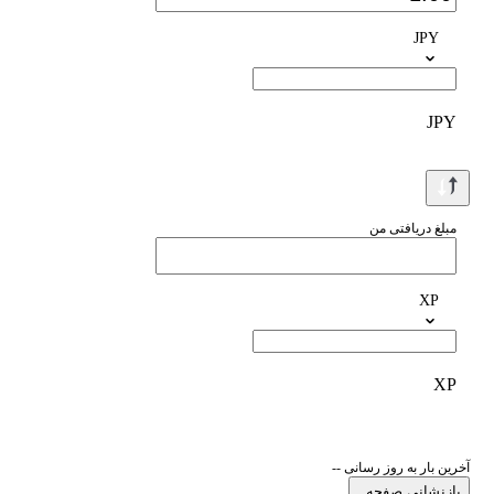
JPY
JPY
مبلغ دریافتی من
XP
XP
آخرین بار به روز رسانی --
بازنشانی صفحه