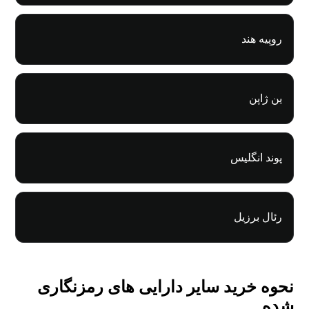
روپیه هند
ین ژاپن
پوند انگلیس
رئال برزیل
نحوه خرید سایر دارایی های رمزنگاری
شده