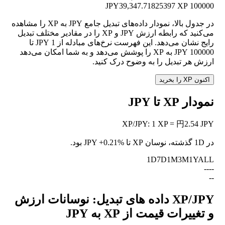
39,347.71825397 XP
100000 JPY
در جدول بالا، نمودار داده‌های تبدیل جامع JPY به XP را مشاهده
می‌کنید که رابطه ارزش JPY و XP را در مقادیر مختلف تبدیل
رایج نشان می‌دهد. این فهرست نرخ‌های مبادله از 1 JPY تا
100000 JPY به XP را پوشش می‌دهد و به شما امکان می‌دهد
ارزش هر تبدیل را به وضوح درک کنید.
اکنون XP را بخرید
نمودار XP تا JPY
XP
/
JPY
:
1 XP = 円2.54 JPY
در 1D گذشته، نوسان XP تا JPY
+0.21%
بود.
1D
7D
1M
3M
1Y
ALL
--
--
--
XP/JPY داده های تبدیل: نوسانات ارزش
و تغییرات قیمت از XP به JPY