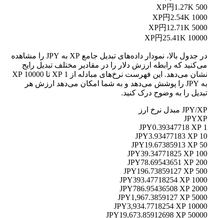
円1.27K
500 XP
円2.54K
1000 XP
円12.71K
5000 XP
円25.41K
10000 XP
در جدول بالا، نمودار داده‌های تبدیل جامع XP به JPY را مشاهده
می‌کنید که رابطه ارزش دلار را در مقادیر مختلف تبدیل رایج
نشان می‌دهد. این فهرست نرخ‌های مبادله از 1 XP تا 10000 XP
به JPY را پوشش می‌دهد و به شما امکان می‌دهد ارزش هر
تبدیل را به وضوح درک کنید.
JPY/XP مبدل نرخ ارز
JPY
XP
0.39347718 XP
1 JPY
3.93477183 XP
10 JPY
19.67385913 XP
50 JPY
39.34771825 XP
100 JPY
78.69543651 XP
200 JPY
196.73859127 XP
500 JPY
393.47718254 XP
1000 JPY
786.95436508 XP
2000 JPY
1,967.3859127 XP
5000 JPY
3,934.7718254 XP
10000 JPY
19,673.85912698 XP
50000 JPY