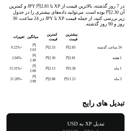
در 7 روز گذشته، بالاترین قیمت از XP تا JPY 円2.81 و کمترین
آن 円2.30 بوده است. می‌توانید داده‌های بیشتری را در جدول
زیر بررسی کنید، از جمله قیمت XP تا JPY در 24 ساعت، 30
روز و 90 روز گذشته.
بیشترین
کمترین
میانگین
تغییرات
قیمت
قیمت
円
24 ساعت گذشته
円2.83
円2.53
+0.22%
2.63
円
1 هفته
円2.81
円2.30
-2.04%
2.49
円
1 ماه
円3.38
円2.13
+15.31%
2.66
円
3 ماه
円11.23
円2.08
-21.28%
3.99
تبدیل های رایج
تبدیل XP به USD