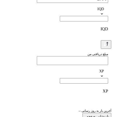
IQD
IQD
مبلغ دریافتی من
XP
XP
آخرین بار به روز رسانی --
بازنشانی صفحه