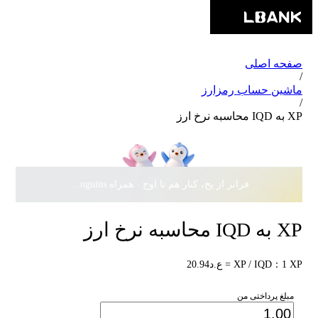
صفحه اصلی
/
ماشین حساب رمزارز
/
XP به IQD محاسبه نرخ ارز
فراتر از یخ، کنار هم تا اوج · همراه Pudgy Penguins، سهمی از
XP به IQD محاسبه نرخ ارز
XP / IQD：1 XP = ع.د20.94
مبلغ پرداختی من