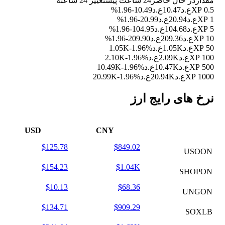
مقدار
در حال حاضر
24 ساعت پیش
تغییر 24 ساعته
0.5 XP
ع.د10.47
ع.د10.49
-1.96%
1 XP
ع.د20.94
ع.د20.99
-1.96%
5 XP
ع.د104.68
ع.د104.95
-1.96%
10 XP
ع.د209.36
ع.د209.90
-1.96%
50 XP
ع.د1.05K
ع.د1.05K
-1.96%
100 XP
ع.د2.09K
ع.د2.10K
-1.96%
500 XP
ع.د10.47K
ع.د10.49K
-1.96%
1000 XP
ع.د20.94K
ع.د20.99K
-1.96%
نرخ های رایج ارز
USD
CNY
$125.78
$849.02
USOON
$154.23
$1.04K
SHOPON
$10.13
$68.36
UNGON
$134.71
$909.29
SOXLB