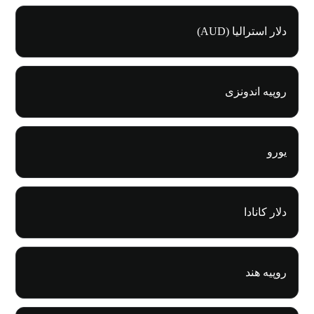
دلار استرالیا (AUD)
روپیه اندونزی
یورو
دلار کانادا
روپیه هند