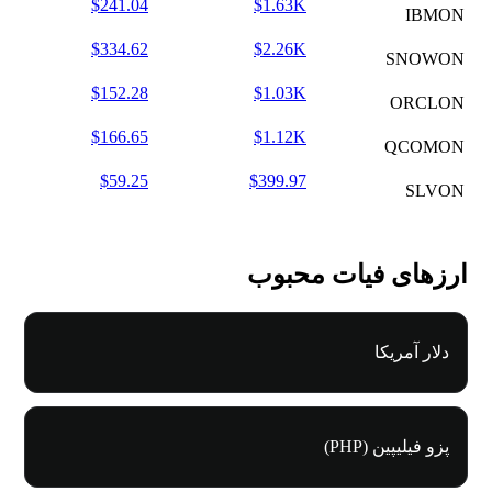
$241.04
$1.63K
IBMON
$334.62
$2.26K
SNOWON
$152.28
$1.03K
ORCLON
$166.65
$1.12K
QCOMON
$59.25
$399.97
SLVON
ارزهای فیات محبوب
دلار آمریکا
پزو فیلیپین (PHP)