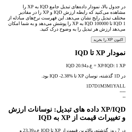
در جدول بالا، نمودار داده‌های تبدیل جامع IQD به XP را
مشاهده می‌کنید که رابطه ارزش IQD و XP را در مقادیر
مختلف تبدیل رایج نشان می‌دهد. این فهرست نرخ‌های مبادله از
1 IQD تا 100000 IQD به XP را پوشش می‌دهد و به شما امکان
می‌دهد ارزش هر تبدیل را به وضوح درک کنید.
اکنون XP را بخرید
نمودار XP تا IQD
1 XP = ع.د20.94 IQD
:
IQD
/
XP
در 1D گذشته، نوسان XP تا IQD
-2.38%
بود.
1D
7D
1M
3M
1Y
ALL
--
--
--
XP/IQD داده های تبدیل: نوسانات ارزش
و تغییرات قیمت از XP به IQD
در 7 روز گذشته، بالاترین قیمت از XP تا IQD ع.د23.39 و