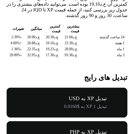
کمترین آن ع.د19.16 بوده است. می‌توانید داده‌های بیشتری را در
جدول زیر بررسی کنید، از جمله قیمت XP تا IQD در 24
ساعت، 30 روز و 90 روز گذشته.
بیشترین
کمترین
میانگین
تغییرات
قیمت
قیمت
24 ساعت گذشته
ع.د21.66
ع.د20.39
ع.د20.99
-2.39%
1 هفته
ع.د23.39
ع.د19.16
ع.د20.88
+4.69%
1 ماه
ع.د28.09
ع.د19.23
ع.د22.35
-1.36%
3 ماه
ع.د93.38
ع.د17.30
ع.د32.95
-20.89%
تبدیل های رایج
تبدیل XP به USD
تبدیل 1 XP به $0.0160
تبدیل XP به PHP