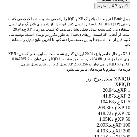
اکنون XP را بخرید
مبدل LBank نرخ مبادله بلادرنگ XP و IQD را ارائه می دهد و به شما کمک می کند به
راحتی XPHERE(XP) را به IQD تبدیل کنید. این ابزار از داده های بلادرنگ برای تبدیل
استفاده می کند. نتیجه تبدیل فعلی نشان می‌دهد که قیمت هم‌زمان XP ع.د20.94
است. از آنجایی که قیمت ارزهای دیجیتال به طور مکرر در نوسان است، توصیه می
کنیم قبل از معامله مجدداً به این صفحه مراجعه کنید تا آخرین نتایج تبدیل را مشاهده
کنید.
1 XP در حال حاضر با ع.د20.94 ارزش گذاری شده است، به این معنی که خرید 5 XP
برای شما هزینه ع.د104.68 دارد. به طور مشابه، 1 IQD را می توان به 0.04776512
XP، و 50 IQD را می توان به 2.388256 XP تبدیل کرد. این نتایج تبدیل شامل
هزینه‌های پلتفرم یا هزینه‌های ماینر نمی‌شود.
XP/IQD مبدل نرخ ارز
XP
IQD
1 XP
ع.د20.94
2 XP
ع.د41.87
5 XP
ع.د104.68
10 XP
ع.د209.36
20 XP
ع.د418.72
50 XP
ع.د1.05K
100 XP
ع.د2.09K
200 XP
ع.د4.19K
500 XP
ع.د10.47K