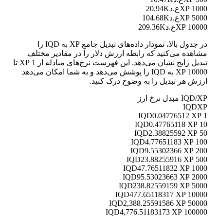
1000 XP
ع.د20.94K
5000 XP
ع.د104.68K
10000 XP
ع.د209.36K
در جدول بالا، نمودار داده‌های تبدیل جامع XP به IQD را
مشاهده می‌کنید که رابطه ارزش دلار را در مقادیر مختلف
تبدیل رایج نشان می‌دهد. این فهرست نرخ‌های مبادله از 1 XP تا
10000 XP به IQD را پوشش می‌دهد و به شما امکان می‌دهد
ارزش هر تبدیل را به وضوح درک کنید.
IQD/XP مبدل نرخ ارز
IQD
XP
0.04776512 XP
1 IQD
0.47765118 XP
10 IQD
2.38825592 XP
50 IQD
4.77651183 XP
100 IQD
9.55302366 XP
200 IQD
23.88255916 XP
500 IQD
47.76511832 XP
1000 IQD
95.53023663 XP
2000 IQD
238.82559159 XP
5000 IQD
477.65118317 XP
10000 IQD
2,388.25591586 XP
50000 IQD
4,776.51183173 XP
100000 IQD