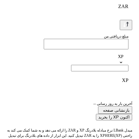
ZAR
مبلغ دریافتی من
XP
XP
آخرین بار به روز رسانی --
بازنشانی صفحه
اکنون XP را بخرید
مبدل LBank نرخ مبادله بلادرنگ XP و ZAR را ارائه می دهد و به شما کمک می کند به
راحتی XPHERE(XP) را به ZAR تبدیل کنید. این ابزار از داده های بلادرنگ برای تبدیل