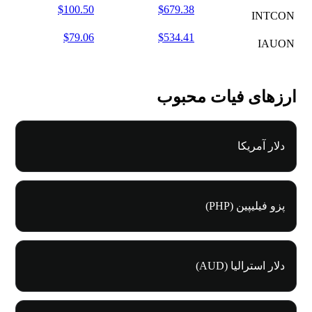
$100.50
$679.38
INTCON
$79.06
$534.41
IAUON
ارزهای فیات محبوب
دلار آمریکا
پزو فیلیپین (PHP)
دلار استرالیا (AUD)