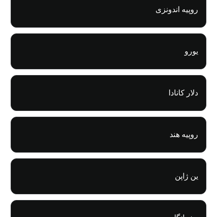
روپیه اندونزی
یورو
دلار کانادا
روپیه هند
ین ژاپن