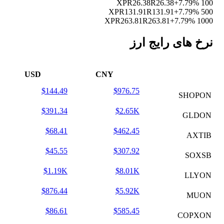
R26.38
R26.38
+7.79%
100 XP
R131.91
R131.91
+7.79%
500 XP
R263.81
R263.81
+7.79%
1000 XP
نرخ های رایج ارز
USD
CNY
$144.49
$976.75
SHOPON
$391.34
$2.65K
GLDON
$68.41
$462.45
AXTIB
$45.55
$307.92
SOXSB
$1.19K
$8.01K
LLYON
$876.44
$5.92K
MUON
$86.61
$585.45
COPXON