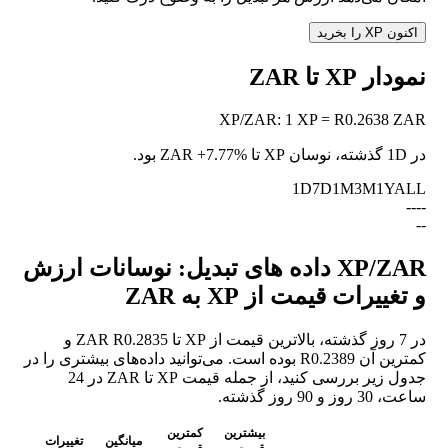
اکنون XP را بخرید
نمودار XP تا ZAR
XP
/
ZAR
:
1 XP = R0.2638 ZAR
در 1D گذشته، نوسان XP تا ZAR
+7.77%
بود.
1D
7D
1M
3M
1Y
ALL
--
--
--
XP/ZAR داده های تبدیل: نوسانات ارزش
و تغییرات قیمت از XP به ZAR
در 7 روز گذشته، بالاترین قیمت از XP تا ZAR R0.2835 و
کمترین آن R0.2389 بوده است. می‌توانید داده‌های بیشتری را در
جدول زیر بررسی کنید، از جمله قیمت XP تا ZAR در 24
ساعت، 30 روز و 90 روز گذشته.
بیشترین
کمترین
میانگین
تغییرات