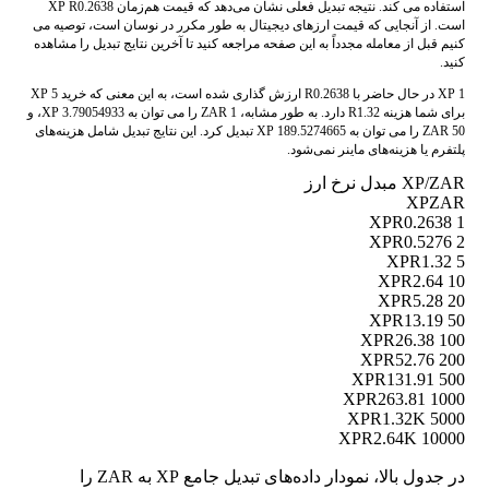
استفاده می کند. نتیجه تبدیل فعلی نشان می‌دهد که قیمت هم‌زمان XP R0.2638
است. از آنجایی که قیمت ارزهای دیجیتال به طور مکرر در نوسان است، توصیه می
کنیم قبل از معامله مجدداً به این صفحه مراجعه کنید تا آخرین نتایج تبدیل را مشاهده
کنید.
1 XP در حال حاضر با R0.2638 ارزش گذاری شده است، به این معنی که خرید 5 XP
برای شما هزینه R1.32 دارد. به طور مشابه، 1 ZAR را می توان به 3.79054933 XP، و
50 ZAR را می توان به 189.5274665 XP تبدیل کرد. این نتایج تبدیل شامل هزینه‌های
پلتفرم یا هزینه‌های ماینر نمی‌شود.
XP/ZAR مبدل نرخ ارز
XP
ZAR
R0.2638
1 XP
R0.5276
2 XP
R1.32
5 XP
R2.64
10 XP
R5.28
20 XP
R13.19
50 XP
R26.38
100 XP
R52.76
200 XP
R131.91
500 XP
R263.81
1000 XP
R1.32K
5000 XP
R2.64K
10000 XP
در جدول بالا، نمودار داده‌های تبدیل جامع XP به ZAR را