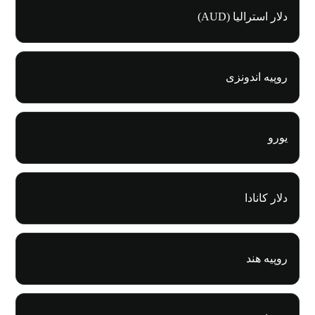
دلار استرالیا (AUD)
روپیه اندونزی
یورو
دلار کانادا
روپیه هند