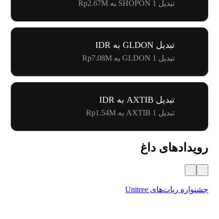
تبدیل 1 SHOPON به Rp2.67M
تبدیل GLDON به IDR
تبدیل 1 GLDON به Rp7.08M
تبدیل AXTIB به IDR
تبدیل 1 AXTIB به Rp1.54M
رویدادهای داغ
جشنواره ربات‌های Unitree
۵۰۰٬۰۰۰ دلار جایز