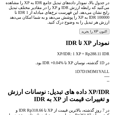
در جدول بالا، نمودار داده‌های تبدیل جامع IDR به XP را مشاهده
می‌کنید که رابطه ارزش IDR و XP را در مقادیر مختلف تبدیل
رایج نشان می‌دهد. این فهرست نرخ‌های مبادله از 1 IDR تا
100000 IDR به XP را پوشش می‌دهد و به شما امکان می‌دهد
ارزش هر تبدیل را به وضوح درک کنید.
اکنون XP را بخرید
نمودار XP تا IDR
XP
/
IDR
:
1 XP = Rp288.11 IDR
در 1D گذشته، نوسان XP تا IDR
+0.04%
بود.
1D
7D
1M
3M
1Y
ALL
--
--
--
XP/IDR داده های تبدیل: نوسانات ارزش
و تغییرات قیمت از XP به IDR
در 7 روز گذشته، بالاترین قیمت از XP تا IDR Rp318.66 و