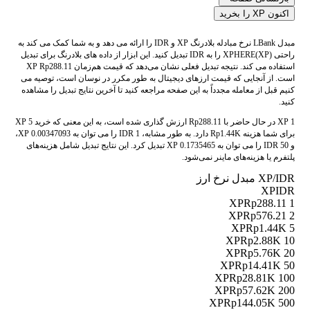
اکنون XP را بخرید
مبدل LBank نرخ مبادله بلادرنگ XP و IDR را ارائه می دهد و به شما کمک می کند به
راحتی XPHERE(XP) را به IDR تبدیل کنید. این ابزار از داده های بلادرنگ برای تبدیل
استفاده می کند. نتیجه تبدیل فعلی نشان می‌دهد که قیمت هم‌زمان XP Rp288.11
است. از آنجایی که قیمت ارزهای دیجیتال به طور مکرر در نوسان است، توصیه می
کنیم قبل از معامله مجدداً به این صفحه مراجعه کنید تا آخرین نتایج تبدیل را مشاهده
کنید.
1 XP در حال حاضر با Rp288.11 ارزش گذاری شده است، به این معنی که خرید 5 XP
برای شما هزینه Rp1.44K دارد. به طور مشابه، 1 IDR را می توان به 0.00347093 XP،
و 50 IDR را می توان به 0.1735465 XP تبدیل کرد. این نتایج تبدیل شامل هزینه‌های
پلتفرم یا هزینه‌های ماینر نمی‌شود.
XP/IDR مبدل نرخ ارز
XP
IDR
Rp288.11
1 XP
Rp576.21
2 XP
Rp1.44K
5 XP
Rp2.88K
10 XP
Rp5.76K
20 XP
Rp14.41K
50 XP
Rp28.81K
100 XP
Rp57.62K
200 XP
Rp144.05K
500 XP