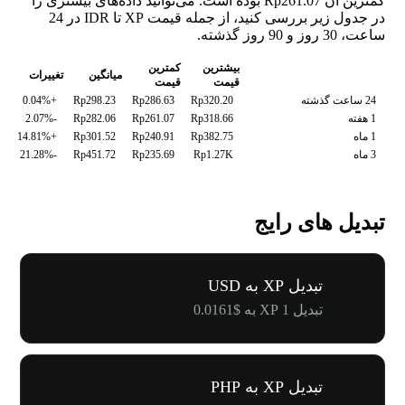
کمترین آن Rp261.07 بوده است. می‌توانید داده‌های بیشتری را
در جدول زیر بررسی کنید، از جمله قیمت XP تا IDR در 24
ساعت، 30 روز و 90 روز گذشته.
بیشترین
کمترین
میانگین
تغییرات
قیمت
قیمت
24 ساعت گذشته
Rp320.20
Rp286.63
Rp298.23
+0.04%
1 هفته
Rp318.66
Rp261.07
Rp282.06
-2.07%
1 ماه
Rp382.75
Rp240.91
Rp301.52
+14.81%
3 ماه
Rp1.27K
Rp235.69
Rp451.72
-21.28%
تبدیل های رایج
تبدیل XP به USD
تبدیل 1 XP به $0.0161
تبدیل XP به PHP