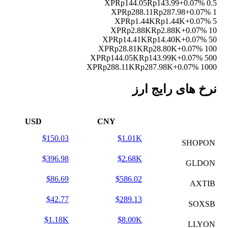
Rp144.05
Rp143.99
+0.07%
0.5 XP
Rp288.11
Rp287.98
+0.07%
1 XP
Rp1.44K
Rp1.44K
+0.07%
5 XP
Rp2.88K
Rp2.88K
+0.07%
10 XP
Rp14.41K
Rp14.40K
+0.07%
50 XP
Rp28.81K
Rp28.80K
+0.07%
100 XP
Rp144.05K
Rp143.99K
+0.07%
500 XP
Rp288.11K
Rp287.98K
+0.07%
1000 XP
نرخ های رایج ارز
USD
CNY
$150.03
$1.01K
SHOPON
$396.98
$2.68K
GLDON
$86.69
$586.02
AXTIB
$42.77
$289.13
SOXSB
$1.18K
$8.00K
LLYON