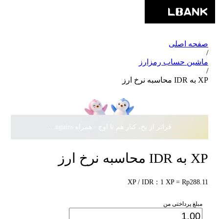
صفحه اصلی
/
ماشین حساب رمزارز
/
XP به IDR محاسبه نرخ ارز
فراتر از یخ، کنار هم تا اوج · همراه Pudgy Penguins، سهمی از
XP به IDR محاسبه نرخ ارز
XP / IDR：1 XP = Rp288.11
مبلغ پرداختی من