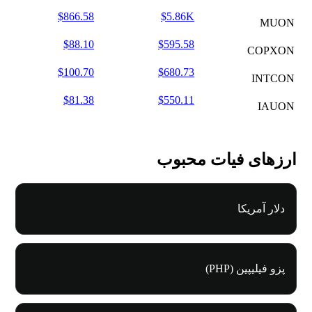
$866.58
$5.86K
MUON
$88.10
$595.58
COPXON
$100.70
$680.73
INTCON
$81.38
$550.11
IAUON
ارزهای فیات محبوب
دلار آمریکا
پزو فیلیپین (PHP)