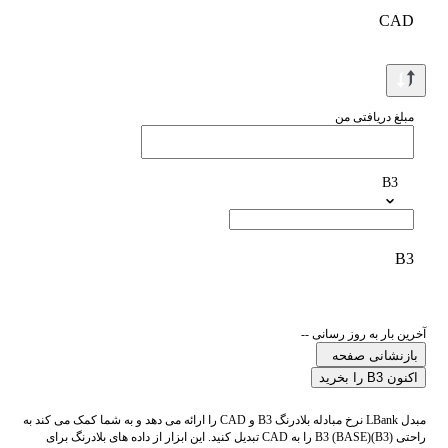
CAD
مبلغ دریافتی من
B3
B3
آخرین بار به روز رسانی --
بازنشانی صفحه
اکنون B3 را بخرید
مبدل LBank نرخ مبادله بلادرنگ B3 و CAD را ارائه می دهد و به شما کمک می کند به
راحتی B3 (BASE)(B3) را به CAD تبدیل کنید. این ابزار از داده های بلادرنگ برای