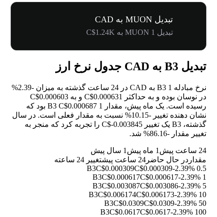
تبدیل MUON به CAD
تبدیل 1 MUON به C$1.24K
تبدیل B3 به CAD جدول نرخ ارز
نرخ مبادله 1 B3 به CAD در 24 ساعت گذشته به میزان
-2.39%
در نوسان بوده و به حداکثر C$0.000631 و به C$0.000603
رسیده است. یک ماه پیش، مقدار 1 B3 C$0.000687 بود که
نشان دهنده تغییر
-10.15%
نسبت به مقدار فعلی است. در سال
گذشته، B3 یک تغییر C$-0.003845 را تجربه کرد که منجر به
تغییر مقدار
-86.16%
شد.
24 ساعت پیش
1 ماه پیش
1 سال پیش
مقدار
در حال حاضر
24 ساعت پیش
تغییر 24 ساعته
C$0.000309
C$0.000309
-2.39%
0.5 B3
C$0.000617
C$0.000617
-2.39%
1 B3
C$0.003087
C$0.003086
-2.39%
5 B3
C$0.006174
C$0.006173
-2.39%
10 B3
C$0.0309
C$0.0309
-2.39%
50 B3
C$0.0617
C$0.0617
-2.39%
100 B3