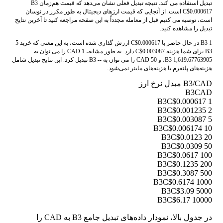
تبدیل استفاده می کند. نتیجه تبدیل فعلی نشان می‌دهد که قیمت هم‌زمان B3
C$0.000617 است. از آنجایی که قیمت ارزهای دیجیتال به طور مکرر در نوسان
است، توصیه می کنیم قبل از معامله مجدداً به این صفحه مراجعه کنید تا آخرین نتایج
تبدیل را مشاهده کنید.
1 B3 در حال حاضر با C$0.000617 ارزش گذاری شده است، به این معنی که خرید 5
B3 برای شما هزینه C$0.003087 دارد. به طور مشابه، 1 CAD را می توان به
1,619.67763905 B3، و 50 CAD را می توان به -- B3 تبدیل کرد. این نتایج تبدیل شامل
هزینه‌های پلتفرم یا هزینه‌های ماینر نمی‌شود.
B3/CAD مبدل نرخ ارز
B3
CAD
C$0.000617
1 B3
C$0.001235
2 B3
C$0.003087
5 B3
C$0.006174
10 B3
C$0.0123
20 B3
C$0.0309
50 B3
C$0.0617
100 B3
C$0.1235
200 B3
C$0.3087
500 B3
C$0.6174
1000 B3
C$3.09
5000 B3
C$6.17
10000 B3
در جدول بالا، نمودار داده‌های تبدیل جامع B3 به CAD را