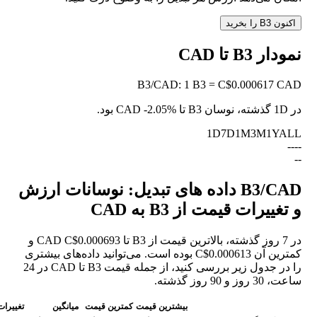
اکنون B3 را بخرید
نمودار B3 تا CAD
B3
/
CAD
:
1 B3 = C$0.000617 CAD
در 1D گذشته، نوسان B3 تا CAD
-2.05%
بود.
1D
7D
1M
3M
1Y
ALL
--
--
--
B3/CAD داده های تبدیل: نوسانات ارزش
و تغییرات قیمت از B3 به CAD
در 7 روز گذشته، بالاترین قیمت از B3 تا CAD C$0.000693 و
کمترین آن C$0.000613 بوده است. می‌توانید داده‌های بیشتری
را در جدول زیر بررسی کنید، از جمله قیمت B3 تا CAD در 24
ساعت، 30 روز و 90 روز گذشته.
بیشترین قیمت
کمترین قیمت
میانگین
تغییرات