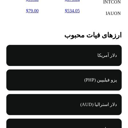
INTCON
$79.00
$534.05
IAUON
ارزهای فیات محبوب
دلار آمریکا
پزو فیلیپین (PHP)
دلار استرالیا (AUD)