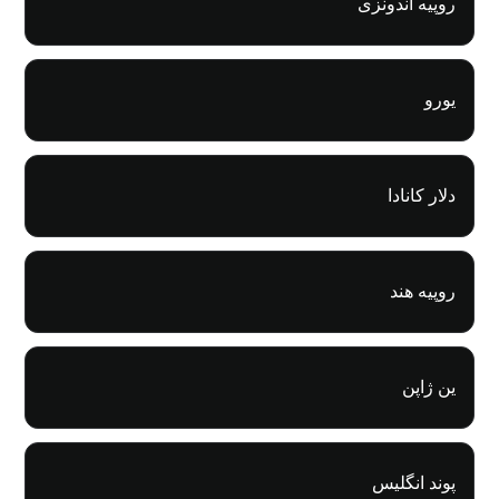
روپیه اندونزی
یورو
دلار کانادا
روپیه هند
ین ژاپن
پوند انگلیس