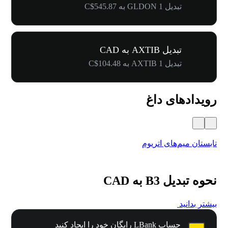
تبدیل 1 GLDON به C$545.87
تبدیل AXTIB به CAD
تبدیل 1 AXTIB به C$104.48
رویدادهای داغ
تابستان میم‌های اتریوم
کارنا
نحوه تبدیل B3 به CAD
بیشتر بدانید
حساب LBank رایگان خود را ایجاد کنید