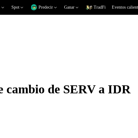
Spot
Predecir
Ganar
TradFi
Eventos calien
de cambio de SERV a IDR