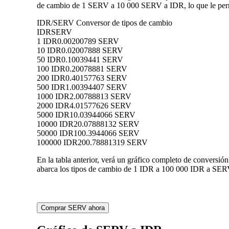
de cambio de 1 SERV a 10 000 SERV a IDR, lo que le perm
IDR/SERV Conversor de tipos de cambio
IDR
SERV
1 IDR
0.00200789 SERV
10 IDR
0.02007888 SERV
50 IDR
0.10039441 SERV
100 IDR
0.20078881 SERV
200 IDR
0.40157763 SERV
500 IDR
1.00394407 SERV
1000 IDR
2.00788813 SERV
2000 IDR
4.01577626 SERV
5000 IDR
10.03944066 SERV
10000 IDR
20.07888132 SERV
50000 IDR
100.3944066 SERV
100000 IDR
200.78881319 SERV
En la tabla anterior, verá un gráfico completo de conversi
abarca los tipos de cambio de 1 IDR a 100 000 IDR a SERV,
Comprar SERV ahora