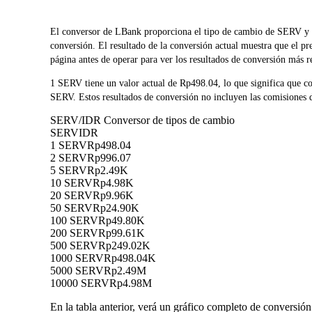
El conversor de LBank proporciona el tipo de cambio de SERV y I
conversión. El resultado de la conversión actual muestra que el p
página antes de operar para ver los resultados de conversión más r
1 SERV tiene un valor actual de Rp498.04, lo que significa que
SERV. Estos resultados de conversión no incluyen las comisiones d
SERV/IDR Conversor de tipos de cambio
SERV
IDR
1 SERV
Rp498.04
2 SERV
Rp996.07
5 SERV
Rp2.49K
10 SERV
Rp4.98K
20 SERV
Rp9.96K
50 SERV
Rp24.90K
100 SERV
Rp49.80K
200 SERV
Rp99.61K
500 SERV
Rp249.02K
1000 SERV
Rp498.04K
5000 SERV
Rp2.49M
10000 SERV
Rp4.98M
En la tabla anterior, verá un gráfico completo de conversió