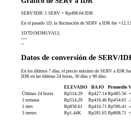
Gráfico de SERV a IDR
SERV
/
IDR
:
1 SERV = Rp498.04 IDR
En el pasado 1D, la fluctuación de SERV a IDR fue
+12.1
1D
7D
1M
3M
1Y
ALL
--
--
--
Datos de conversión de SERV/IDR
En los últimos 7 días, el precio máximo de SERV a IDR fue
IDR en las últimas 24 horas, 30 días y 90 días.
ELEVADO
BAJO
Promedio
V
Últimas 24 horas
Rp514.29
Rp427.14
Rp485.56
+
1 semana
Rp514.29
Rp416.46
Rp454.65
-
1 mes
Rp858.61
Rp416.71
Rp596.41
-
3 meses
Rp1.44K
Rp281.65
Rp808.71
+