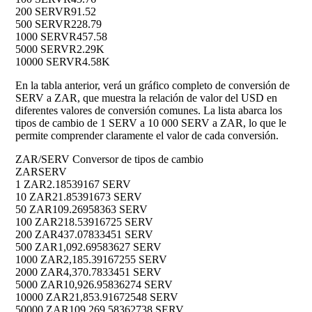
200 SERV
R91.52
500 SERV
R228.79
1000 SERV
R457.58
5000 SERV
R2.29K
10000 SERV
R4.58K
En la tabla anterior, verá un gráfico completo de conversión de
SERV a ZAR, que muestra la relación de valor del USD en
diferentes valores de conversión comunes. La lista abarca los
tipos de cambio de 1 SERV a 10 000 SERV a ZAR, lo que le
permite comprender claramente el valor de cada conversión.
ZAR/SERV Conversor de tipos de cambio
ZAR
SERV
1 ZAR
2.18539167 SERV
10 ZAR
21.85391673 SERV
50 ZAR
109.26958363 SERV
100 ZAR
218.53916725 SERV
200 ZAR
437.07833451 SERV
500 ZAR
1,092.69583627 SERV
1000 ZAR
2,185.39167255 SERV
2000 ZAR
4,370.7833451 SERV
5000 ZAR
10,926.95836274 SERV
10000 ZAR
21,853.91672548 SERV
50000 ZAR
109,269.58362738 SERV