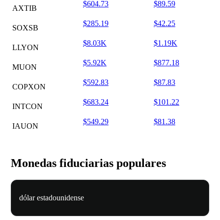
$604.73
$89.59
AXTIB
$285.19
$42.25
SOXSB
$8.03K
$1.19K
LLYON
$5.92K
$877.18
MUON
$592.83
$87.83
COPXON
$683.24
$101.22
INTCON
$549.29
$81.38
IAUON
Monedas fiduciarias populares
dólar estadounidense