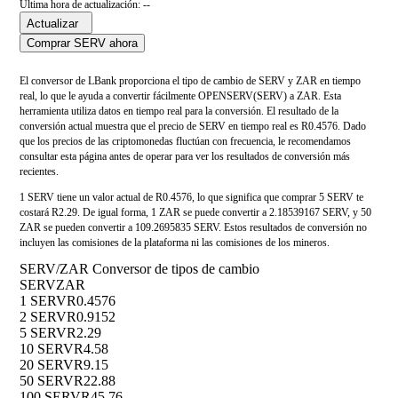
Última hora de actualización: --
Actualizar
Comprar SERV ahora
El conversor de LBank proporciona el tipo de cambio de SERV y ZAR en tiempo
real, lo que le ayuda a convertir fácilmente OPENSERV(SERV) a ZAR. Esta
herramienta utiliza datos en tiempo real para la conversión. El resultado de la
conversión actual muestra que el precio de SERV en tiempo real es R0.4576. Dado
que los precios de las criptomonedas fluctúan con frecuencia, le recomendamos
consultar esta página antes de operar para ver los resultados de conversión más
recientes.
1 SERV tiene un valor actual de R0.4576, lo que significa que comprar 5 SERV te
costará R2.29. De igual forma, 1 ZAR se puede convertir a 2.18539167 SERV, y 50
ZAR se pueden convertir a 109.2695835 SERV. Estos resultados de conversión no
incluyen las comisiones de la plataforma ni las comisiones de los mineros.
SERV/ZAR Conversor de tipos de cambio
SERV
ZAR
1 SERV
R0.4576
2 SERV
R0.9152
5 SERV
R2.29
10 SERV
R4.58
20 SERV
R9.15
50 SERV
R22.88
100 SERV
R45.76