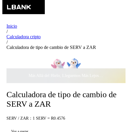
Inicio
/
Calculadora cripto
/
Calculadora de tipo de cambio de SERV a ZAR
Más Allá del Hielo, Lleguemos Más Lejos Juntos ·
$500.000
c
Calculadora de tipo de cambio de
SERV a ZAR
SERV / ZAR：1 SERV = R0.4576
Voy a gastar