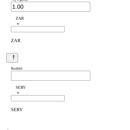
ZAR
ZAR
Recibiré
SERV
SERV