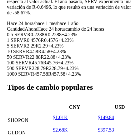
respecto al valor actual. El año pasado, SERV experimentó una
variación de R-0.6496, lo que resultó en una variación de valor
de
-58.67%
.
Hace 24 horas
hace 1 mes
hace 1 año
Cantidad
Ahora
Hace 24 horas
cambio de 24 horas
0.5 SERV
R0.2288
R0.2288
+4.23%
1 SERV
R0.4576
R0.4576
+4.23%
5 SERV
R2.29
R2.29
+4.23%
10 SERV
R4.58
R4.58
+4.23%
50 SERV
R22.88
R22.88
+4.23%
100 SERV
R45.76
R45.76
+4.23%
500 SERV
R228.79
R228.79
+4.23%
1000 SERV
R457.58
R457.58
+4.23%
Tipos de cambio populares
CNY
USD
$1.01K
$149.84
SHOPON
$2.68K
$397.53
GLDON