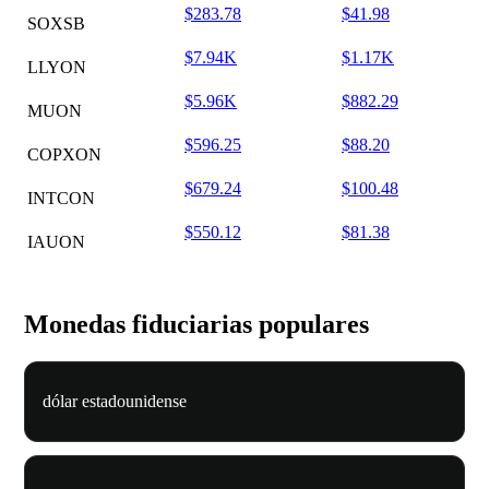
$283.78
$41.98
SOXSB
$7.94K
$1.17K
LLYON
$5.96K
$882.29
MUON
$596.25
$88.20
COPXON
$679.24
$100.48
INTCON
$550.12
$81.38
IAUON
Monedas fiduciarias populares
dólar estadounidense