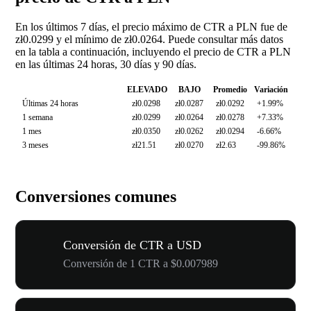
En los últimos 7 días, el precio máximo de CTR a PLN fue de
zł0.0299 y el mínimo de zł0.0264. Puede consultar más datos
en la tabla a continuación, incluyendo el precio de CTR a PLN
en las últimas 24 horas, 30 días y 90 días.
ELEVADO
BAJO
Promedio
Variación
Últimas 24 horas
zł0.0298
zł0.0287
zł0.0292
+1.99%
1 semana
zł0.0299
zł0.0264
zł0.0278
+7.33%
1 mes
zł0.0350
zł0.0262
zł0.0294
-6.66%
3 meses
zł21.51
zł0.0270
zł2.63
-99.86%
Conversiones comunes
Conversión de CTR a USD
Conversión de 1 CTR a $0.007989