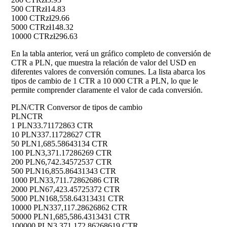
500 CTR
zł14.83
1000 CTR
zł29.66
5000 CTR
zł148.32
10000 CTR
zł296.63
En la tabla anterior, verá un gráfico completo de conversión de
CTR a PLN, que muestra la relación de valor del USD en
diferentes valores de conversión comunes. La lista abarca los
tipos de cambio de 1 CTR a 10 000 CTR a PLN, lo que le
permite comprender claramente el valor de cada conversión.
PLN/CTR Conversor de tipos de cambio
PLN
CTR
1 PLN
33.71172863 CTR
10 PLN
337.11728627 CTR
50 PLN
1,685.58643134 CTR
100 PLN
3,371.17286269 CTR
200 PLN
6,742.34572537 CTR
500 PLN
16,855.86431343 CTR
1000 PLN
33,711.72862686 CTR
2000 PLN
67,423.45725372 CTR
5000 PLN
168,558.64313431 CTR
10000 PLN
337,117.28626862 CTR
50000 PLN
1,685,586.4313431 CTR
100000 PLN
3,371,172.86268619 CTR