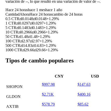
variación de
--
, lo que resultó en una variación de valor de
--
.
Hace 24 horas
hace 1 mes
hace 1 año
Cantidad
Ahora
Hace 24 horas
cambio de 24 horas
0.5 CTR
zł0.0148
zł0.0148
+1.29%
1 CTR
zł0.0297
zł0.0297
+1.29%
5 CTR
zł0.1483
zł0.1483
+1.29%
10 CTR
zł0.2966
zł0.2966
+1.29%
50 CTR
zł1.48
zł1.48
+1.29%
100 CTR
zł2.97
zł2.97
+1.29%
500 CTR
zł14.83
zł14.83
+1.29%
1000 CTR
zł29.66
zł29.66
+1.29%
Tipos de cambio populares
CNY
USD
$997.98
$147.63
SHOPON
$2.71K
$400.16
GLDON
$578.79
$85.62
AXTIB