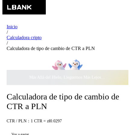
Inicio
/
Calculadora cripto
/
Calculadora de tipo de cambio de CTR a PLN
Más Allá del Hielo, Lleguemos Más Lejos Juntos ·
$500.000
c
Calculadora de tipo de cambio de
CTR a PLN
CTR / PLN：1 CTR = zł0.0297
Voy a gastar