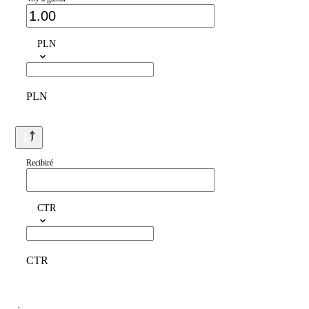
PLN
PLN
Recibiré
CTR
CTR