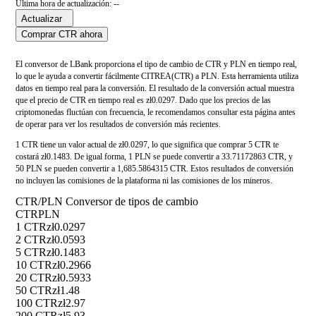
Última hora de actualización: --
Actualizar
Comprar CTR ahora
El conversor de LBank proporciona el tipo de cambio de CTR y PLN en tiempo real,
lo que le ayuda a convertir fácilmente CITREA(CTR) a PLN. Esta herramienta utiliza
datos en tiempo real para la conversión. El resultado de la conversión actual muestra
que el precio de CTR en tiempo real es zł0.0297. Dado que los precios de las
criptomonedas fluctúan con frecuencia, le recomendamos consultar esta página antes
de operar para ver los resultados de conversión más recientes.
1 CTR tiene un valor actual de zł0.0297, lo que significa que comprar 5 CTR te
costará zł0.1483. De igual forma, 1 PLN se puede convertir a 33.71172863 CTR, y
50 PLN se pueden convertir a 1,685.5864315 CTR. Estos resultados de conversión
no incluyen las comisiones de la plataforma ni las comisiones de los mineros.
CTR/PLN Conversor de tipos de cambio
CTR
PLN
1 CTR
zł0.0297
2 CTR
zł0.0593
5 CTR
zł0.1483
10 CTR
zł0.2966
20 CTR
zł0.5933
50 CTR
zł1.48
100 CTR
zł2.97
200 CTR
zł5.93