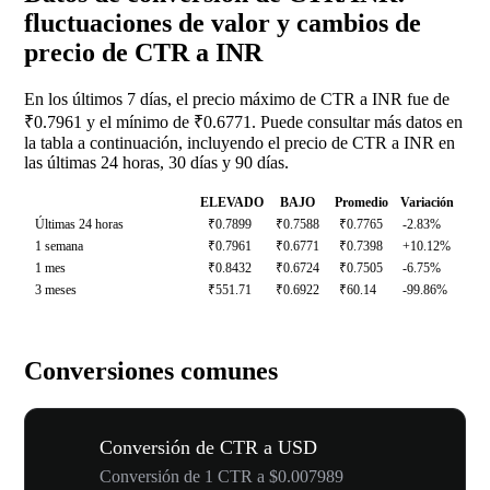
fluctuaciones de valor y cambios de
precio de CTR a INR
En los últimos 7 días, el precio máximo de CTR a INR fue de
₹0.7961 y el mínimo de ₹0.6771. Puede consultar más datos en
la tabla a continuación, incluyendo el precio de CTR a INR en
las últimas 24 horas, 30 días y 90 días.
ELEVADO
BAJO
Promedio
Variación
Últimas 24 horas
₹0.7899
₹0.7588
₹0.7765
-2.83%
1 semana
₹0.7961
₹0.6771
₹0.7398
+10.12%
1 mes
₹0.8432
₹0.6724
₹0.7505
-6.75%
3 meses
₹551.71
₹0.6922
₹60.14
-99.86%
Conversiones comunes
Conversión de CTR a USD
Conversión de 1 CTR a $0.007989