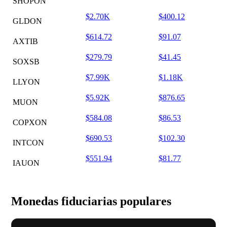
SHOPON
$2.70K
$400.12
GLDON
$614.72
$91.07
AXTIB
$279.79
$41.45
SOXSB
$7.99K
$1.18K
LLYON
$5.92K
$876.65
MUON
$584.08
$86.53
COPXON
$690.53
$102.30
INTCON
$551.94
$81.77
IAUON
Monedas fiduciarias populares