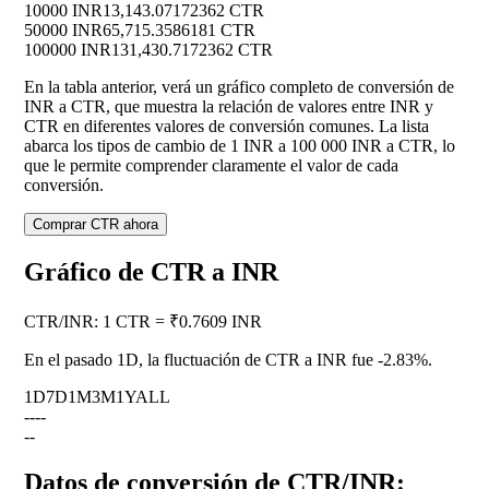
10000 INR
13,143.07172362 CTR
50000 INR
65,715.3586181 CTR
100000 INR
131,430.7172362 CTR
En la tabla anterior, verá un gráfico completo de conversión de
INR a CTR, que muestra la relación de valores entre INR y
CTR en diferentes valores de conversión comunes. La lista
abarca los tipos de cambio de 1 INR a 100 000 INR a CTR, lo
que le permite comprender claramente el valor de cada
conversión.
Comprar CTR ahora
Gráfico de CTR a INR
CTR
/
INR
:
1 CTR = ₹0.7609 INR
En el pasado 1D, la fluctuación de CTR a INR fue
-2.83%
.
1D
7D
1M
3M
1Y
ALL
--
--
--
Datos de conversión de CTR/INR: