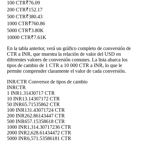
100 CTR
₹76.09
200 CTR
₹152.17
500 CTR
₹380.43
1000 CTR
₹760.86
5000 CTR
₹3.80K
10000 CTR
₹7.61K
En la tabla anterior, verá un gráfico completo de conversión de
CTR a INR, que muestra la relación de valor del USD en
diferentes valores de conversión comunes. La lista abarca los
tipos de cambio de 1 CTR a 10 000 CTR a INR, lo que le
permite comprender claramente el valor de cada conversión.
INR/CTR Conversor de tipos de cambio
INR
CTR
1 INR
1.31430717 CTR
10 INR
13.14307172 CTR
50 INR
65.71535862 CTR
100 INR
131.43071724 CTR
200 INR
262.86143447 CTR
500 INR
657.15358618 CTR
1000 INR
1,314.30717236 CTR
2000 INR
2,628.61434472 CTR
5000 INR
6,571.53586181 CTR