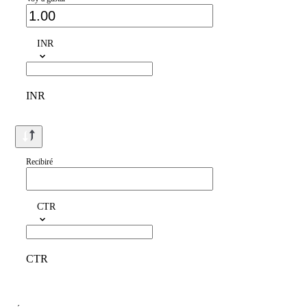
INR
INR
Recibiré
CTR
CTR