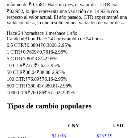
mínimo de ₹0.7581. Hace un mes, el valor de 1 CTR era
₹0.8952, lo que representa una variación de
-14.92%
con
respecto al valor actual. El año pasado, CTR experimentó una
variación de
--
, lo que resultó en una variación de valor de
--
.
Hace 24 horas
hace 1 mes
hace 1 año
Cantidad
Ahora
Hace 24 horas
cambio de 24 horas
0.5 CTR
₹0.3804
₹0.3808
-2.95%
1 CTR
₹0.7609
₹0.7616
-2.95%
5 CTR
₹3.80
₹3.81
-2.95%
10 CTR
₹7.61
₹7.62
-2.95%
50 CTR
₹38.04
₹38.08
-2.95%
100 CTR
₹76.09
₹76.16
-2.95%
500 CTR
₹380.43
₹380.81
-2.95%
1000 CTR
₹760.86
₹761.62
-2.95%
Tipos de cambio populares
CNY
USD
$1.03K
$153.19