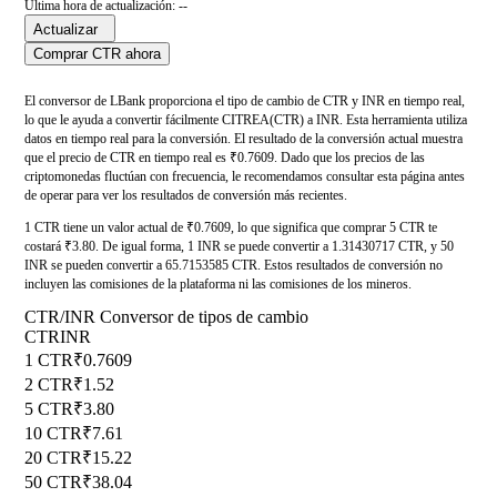
Última hora de actualización: --
Actualizar
Comprar CTR ahora
El conversor de LBank proporciona el tipo de cambio de CTR y INR en tiempo real,
lo que le ayuda a convertir fácilmente CITREA(CTR) a INR. Esta herramienta utiliza
datos en tiempo real para la conversión. El resultado de la conversión actual muestra
que el precio de CTR en tiempo real es ₹0.7609. Dado que los precios de las
criptomonedas fluctúan con frecuencia, le recomendamos consultar esta página antes
de operar para ver los resultados de conversión más recientes.
1 CTR tiene un valor actual de ₹0.7609, lo que significa que comprar 5 CTR te
costará ₹3.80. De igual forma, 1 INR se puede convertir a 1.31430717 CTR, y 50
INR se pueden convertir a 65.7153585 CTR. Estos resultados de conversión no
incluyen las comisiones de la plataforma ni las comisiones de los mineros.
CTR/INR Conversor de tipos de cambio
CTR
INR
1 CTR
₹0.7609
2 CTR
₹1.52
5 CTR
₹3.80
10 CTR
₹7.61
20 CTR
₹15.22
50 CTR
₹38.04