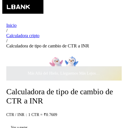
Inicio
/
Calculadora cripto
/
Calculadora de tipo de cambio de CTR a INR
Más Allá del Hielo, Lleguemos Más Lejos Juntos ·
$500.000
c
Calculadora de tipo de cambio de
CTR a INR
CTR / INR：1 CTR = ₹0.7609
Voy a gastar