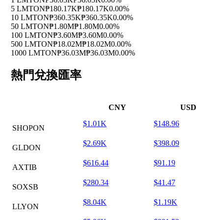
5 LMTON
₱180.17K
₱180.17K
0.00%
10 LMTON
₱360.35K
₱360.35K
0.00%
50 LMTON
₱1.80M
₱1.80M
0.00%
100 LMTON
₱3.60M
₱3.60M
0.00%
500 LMTON
₱18.02M
₱18.02M
0.00%
1000 LMTON
₱36.03M
₱36.03M
0.00%
熱門兌換匯率
CNY
USD
$1.01K
$148.96
SHOPON
$2.69K
$398.09
GLDON
$616.44
$91.19
AXTIB
$280.34
$41.47
SOXSB
$8.04K
$1.19K
LLYON