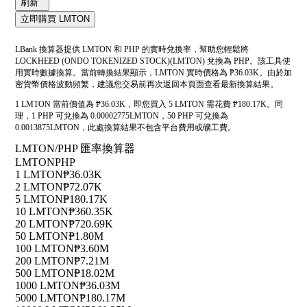
刷新
立即購買 LMTON
LBank 換算器提供 LMTON 和 PHP 的實時兌換率，幫助您輕鬆將
LOCKHEED (ONDO TOKENIZED STOCK)(LMTON) 兌換為 PHP。該工具使
用實時數據換算。當前轉換結果顯示，LMTON 實時價格為 ₱36.03K。由於加
密貨幣價格波動頻繁，建議您交易前再次返回本頁面查看最新換算結果。
1 LMTON 當前價值為 ₱36.03K，即您買入 5 LMTON 需花費 ₱180.17K。同
理，1 PHP 可兌換為 0.00002775LMTON，50 PHP 可兌換為
0.0013875LMTON，此處換算結果不包含平台費用或礦工費。
LMTON/PHP 匯率換算器
LMTON
PHP
1 LMTON
₱36.03K
2 LMTON
₱72.07K
5 LMTON
₱180.17K
10 LMTON
₱360.35K
20 LMTON
₱720.69K
50 LMTON
₱1.80M
100 LMTON
₱3.60M
200 LMTON
₱7.21M
500 LMTON
₱18.02M
1000 LMTON
₱36.03M
5000 LMTON
₱180.17M