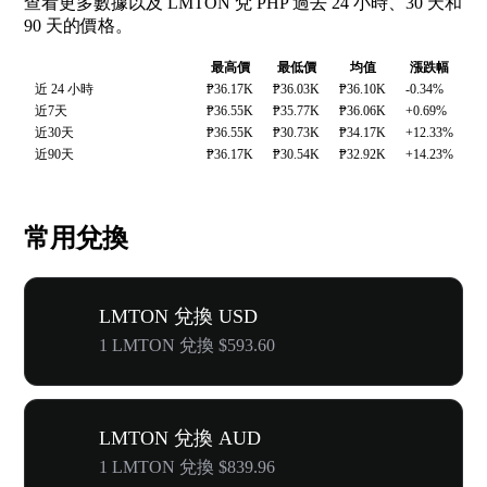
查看更多數據以及 LMTON 兌 PHP 過去 24 小時、30 天和
90 天的價格。
最高價
最低價
均值
漲跌幅
近 24 小時
₱36.17K
₱36.03K
₱36.10K
-0.34%
近7天
₱36.55K
₱35.77K
₱36.06K
+0.69%
近30天
₱36.55K
₱30.73K
₱34.17K
+12.33%
近90天
₱36.17K
₱30.54K
₱32.92K
+14.23%
常用兌換
LMTON 兌換 USD
1 LMTON 兌換 $593.60
LMTON 兌換 AUD
1 LMTON 兌換 $839.96