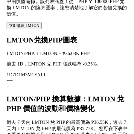
中的價值關係。該列表涵蓋了從 1 PHP 至 100000 PHP 兌
換 LMTON 的換算匯率，讓您清楚地了解它們各個兌換的
價值。
立即購買 LMTON
LMTON兌換PHP圖表
LMTON
/
PHP
:
1 LMTON = ₱36.03K PHP
過去 1D，LMTON 兌 PHP 漲跌幅為
-0.35%
。
1D
7D
1M
3M
1Y
ALL
--
--
--
LMTON/PHP 換算數據：LMTON 兌
PHP 價值的波動和價格變化
過去 7 天內 LMTON 兌 PHP 的最高價為 ₱36.55K，過去 7
天內 LMTON 兌 PHP 的最低價為 ₱35.77K。您可在下表中