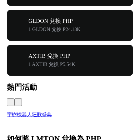
GLDON 兌換 PHP
1 GLDON 兌換 ₱24.18K
AXTIB 兌換 PHP
1 AXTIB 兌換 ₱5.54K
熱門活動
宇樹機器人狂歡盛典
奔
如何將 LMTON 兌換為 PHP