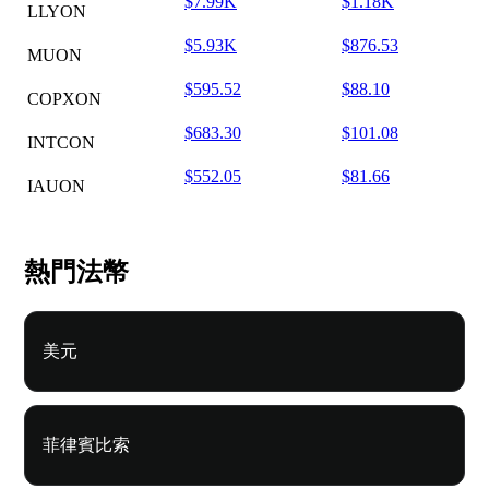
$7.99K
$1.18K
LLYON
$5.93K
$876.53
MUON
$595.52
$88.10
COPXON
$683.30
$101.08
INTCON
$552.05
$81.66
IAUON
熱門法幣
美元
菲律賓比索