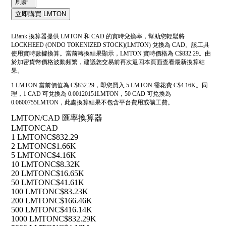
刷新
立即購買 LMTON
LBank 換算器提供 LMTON 和 CAD 的實時兌換率，幫助您輕鬆將
LOCKHEED (ONDO TOKENIZED STOCK)(LMTON) 兌換為 CAD。該工具
使用實時數據換算。當前轉換結果顯示，LMTON 實時價格為 C$832.29。由
於加密貨幣價格波動頻繁，建議您交易前再次返回本頁面查看最新換算結
果。
1 LMTON 當前價值為 C$832.29，即您買入 5 LMTON 需花費 C$4.16K。同
理，1 CAD 可兌換為 0.00120151LMTON，50 CAD 可兌換為
0.0600755LMTON，此處換算結果不包含平台費用或礦工費。
LMTON/CAD 匯率換算器
LMTON
CAD
1 LMTON
C$832.29
2 LMTON
C$1.66K
5 LMTON
C$4.16K
10 LMTON
C$8.32K
20 LMTON
C$16.65K
50 LMTON
C$41.61K
100 LMTON
C$83.23K
200 LMTON
C$166.46K
500 LMTON
C$416.14K
1000 LMTON
C$832.29K