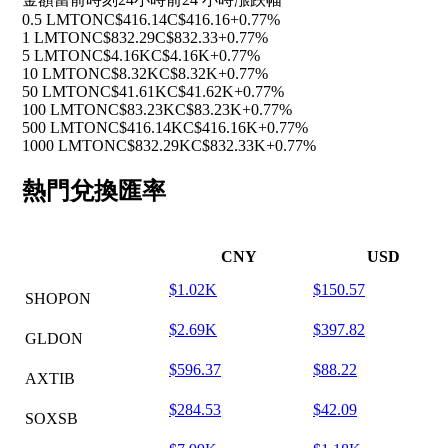
0.5 LMTON
C$416.14
C$416.16
+0.77%
1 LMTON
C$832.29
C$832.33
+0.77%
5 LMTON
C$4.16K
C$4.16K
+0.77%
10 LMTON
C$8.32K
C$8.32K
+0.77%
50 LMTON
C$41.61K
C$41.62K
+0.77%
100 LMTON
C$83.23K
C$83.23K
+0.77%
500 LMTON
C$416.14K
C$416.16K
+0.77%
1000 LMTON
C$832.29K
C$832.33K
+0.77%
熱門兌換匯率
CNY
USD
$1.02K
$150.57
SHOPON
$2.69K
$397.82
GLDON
$596.37
$88.22
AXTIB
$284.53
$42.09
SOXSB