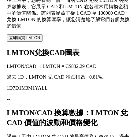
在上表中，您將看到一個全面的 CAD 兌換 LMTON 的換
算數據表，它展示 CAD 和 LMTON 在各種常用轉換金額
中的價值關係。該列表涵蓋了從 1 CAD 至 100000 CAD
兌換 LMTON 的換算匯率，讓您清楚地了解它們各個兌換
的價值。
立即購買 LMTON
LMTON兌換CAD圖表
LMTON
/
CAD
:
1 LMTON = C$832.29 CAD
過去 1D，LMTON 兌 CAD 漲跌幅為
+0.81%
。
1D
7D
1M
3M
1Y
ALL
--
--
--
LMTON/CAD 換算數據：LMTON 兌
CAD 價值的波動和價格變化
過去 7 天內 LMTON 兌 CAD 的最高價為 C$839.17，過去