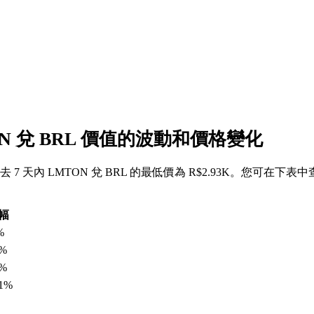
ON 兌 BRL 價值的波動和價格變化
，過去 7 天內 LMTON 兌 BRL 的最低價為 R$2.93K。您可在下表
幅
%
3%
6%
61%