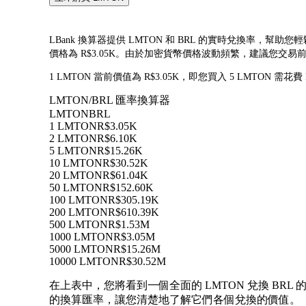
LBank 換算器提供 LMTON 和 BRL 的實時兌換率，幫助您輕
價格為 R$3.05K。由於加密貨幣價格波動頻繁，建議您交
1 LMTON 當前價值為 R$3.05K，即您買入 5 LMTON 需花費
LMTON/BRL 匯率換算器
LMTON
BRL
1 LMTON
R$3.05K
2 LMTON
R$6.10K
5 LMTON
R$15.26K
10 LMTON
R$30.52K
20 LMTON
R$61.04K
50 LMTON
R$152.60K
100 LMTON
R$305.19K
200 LMTON
R$610.39K
500 LMTON
R$1.53M
1000 LMTON
R$3.05M
5000 LMTON
R$15.26M
10000 LMTON
R$30.52M
在上表中，您將看到一個全面的 LMTON 兌換 BRL 的
的換算匯率，讓您清楚地了解它們各個兌換的價值。