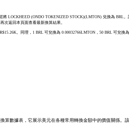
鬆將 LOCKHEED (ONDO TOKENIZED STOCK)(LMTON) 兌
易前再次返回本頁面查看最新換算結果。
 R$15.26K。同理，1 BRL 可兌換為 0.00032766LMTON，50 BR
換算數據表，它展示美元在各種常用轉換金額中的價值關係。該列表涵蓋了從