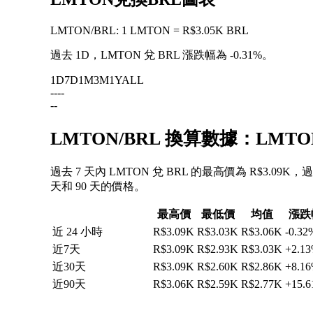
LMTON
/
BRL
:
1 LMTON = R$3.05K BRL
過去 1D，LMTON 兌 BRL 漲跌幅為
-0.31%
。
1D
7D
1M
3M
1Y
ALL
--
--
--
LMTON/BRL 換算數據：LMT
過去 7 天內 LMTON 兌 BRL 的最高價為 R$3.09K
天和 90 天的價格。
最高價
最低價
均值
漲跌
近 24 小時
R$3.09K
R$3.03K
R$3.06K
-0.32
近7天
R$3.09K
R$2.93K
R$3.03K
+2.1
近30天
R$3.09K
R$2.60K
R$2.86K
+8.1
近90天
R$3.06K
R$2.59K
R$2.77K
+15.