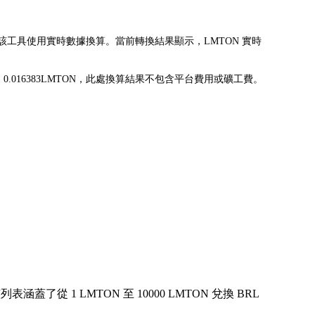
換為 BRL。該工具使用實時數據換算。當前轉換結果顯示，LMTON 實時
L 可兌換為 0.016383LMTON，此處換算結果不包含平台費用或礦工費。
 1 LMTON 至 10000 LMTON 兌換 BRL