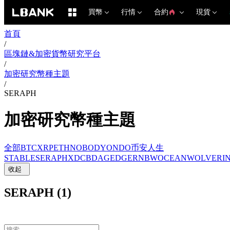
買幣
行情
合約
現貨
首頁
/
區塊鏈&加密貨幣研究平台
/
加密研究幣種主題
/
SERAPH
加密研究幣種主題
全部
BTC
XRP
ETH
NOBODY
ONDO
币安人生
STABLE
SERAPH
XDC
BDAG
EDGE
RNBW
OCEAN
WOLVERI
收起
SERAPH (1)