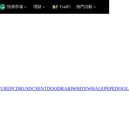
預測市場
理財
TradFi
熱門活動
NU
REP
CDR
USDC
SENT
DOOD
RARI
WHITEWHALE
PEPE
DOGE