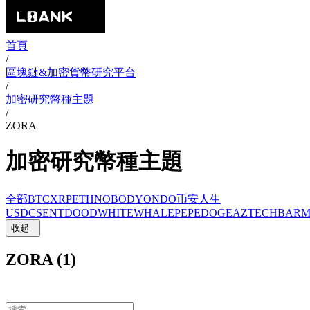
首頁
/
區塊鏈&加密貨幣研究平台
/
加密研究幣種主題
/
ZORA
加密研究幣種主題
全部
BTC
XRP
ETH
NOBODY
ONDO
币安人生
USDC
SENT
DOOD
WHITEWHALE
PEPE
DOGE
AZTEC
HBAR
M
收起
ZORA (1)