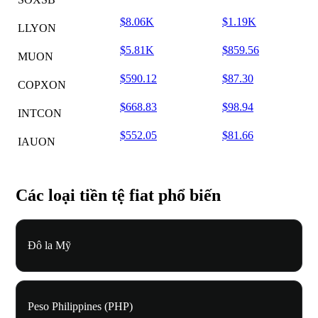
$8.06K
$1.19K
LLYON
$5.81K
$859.56
MUON
$590.12
$87.30
COPXON
$668.83
$98.94
INTCON
$552.05
$81.66
IAUON
Các loại tiền tệ fiat phổ biến
Đô la Mỹ
Peso Philippines (PHP)