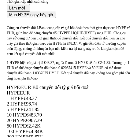
Thời gian cập nhật cuối cùng --
Làm mới
Mua HYPE ngay bây giờ
Công cụ chuyển đổi LBank cung cấp tỷ giá hối đoái theo thời gian thực của HYPE và
EUR, giúp bạn dễ dàng chuyển đổi HYPERLIQUID(HYPE) sang EUR. Công cụ
này sử dụng dữ liệu thời gian thực để chuyển đổi. Kết quả chuyển đổi hiện tại cho
thấy giá theo thời gian thực của HYPE là €48.37. Vì giá tiền điện tử thường xuyên
biến động, chúng tôi khuyên bạn nên kiểm tra lại trang này trước khi giao dịch để
xem kết quả chuyển đổi mới nhất.
1 HYPE hiện có giá trị là €48.37, nghĩa là mua 5 HYPE sẽ tốn €241.85. Tương tự, 1
EUR có thể được chuyển đổi thành 0.02067415 HYPE và 50 EUR có thể được
chuyển đổi thành 1.0337075 HYPE. Kết quả chuyển đổi này không bao gồm phí nền
tảng hoặc phí thợ đào.
HYPE/EUR Bộ chuyển đổi tỷ giá hối đoái
HYPE
EUR
1 HYPE
€48.37
2 HYPE
€96.74
5 HYPE
€241.85
10 HYPE
€483.70
20 HYPE
€967.39
50 HYPE
€2.42K
100 HYPE
€4.84K
200 HYPE
€9.67K