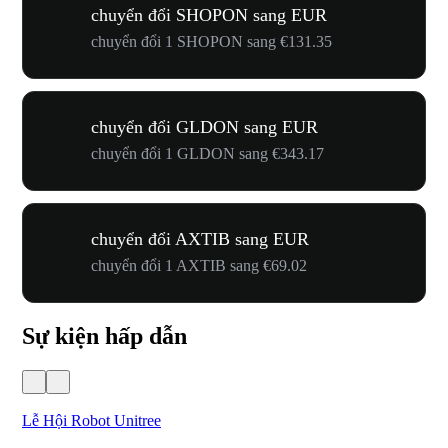
chuyển đổi SHOPON sang EUR
chuyển đổi 1 SHOPON sang €131.35
chuyển đổi GLDON sang EUR
chuyển đổi 1 GLDON sang €343.17
chuyển đổi AXTIB sang EUR
chuyển đổi 1 AXTIB sang €69.02
Sự kiện hấp dẫn
Lễ Hội Robot Unitree
Hư