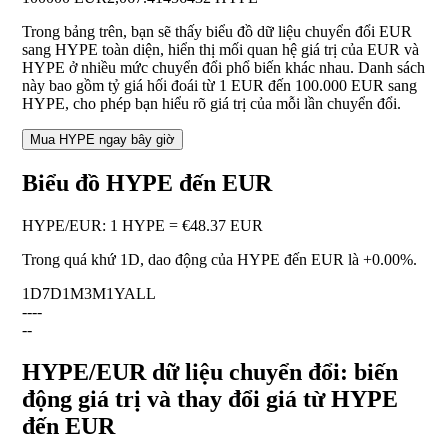
Trong bảng trên, bạn sẽ thấy biểu đồ dữ liệu chuyển đổi EUR
sang HYPE toàn diện, hiển thị mối quan hệ giá trị của EUR và
HYPE ở nhiều mức chuyển đổi phổ biến khác nhau. Danh sách
này bao gồm tỷ giá hối đoái từ 1 EUR đến 100.000 EUR sang
HYPE, cho phép bạn hiểu rõ giá trị của mỗi lần chuyển đổi.
Mua HYPE ngay bây giờ
Biểu đồ HYPE đến EUR
HYPE
/
EUR
:
1 HYPE = €48.37 EUR
Trong quá khứ 1D, dao động của HYPE đến EUR là
+0.00%
.
1D
7D
1M
3M
1Y
ALL
--
--
--
HYPE/EUR dữ liệu chuyển đổi: biến
động giá trị và thay đổi giá từ HYPE
đến EUR