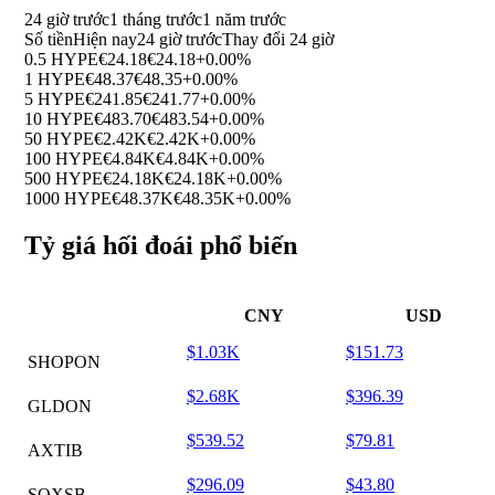
24 giờ trước
1 tháng trước
1 năm trước
Số tiền
Hiện nay
24 giờ trước
Thay đổi 24 giờ
0.5 HYPE
€24.18
€24.18
+0.00%
1 HYPE
€48.37
€48.35
+0.00%
5 HYPE
€241.85
€241.77
+0.00%
10 HYPE
€483.70
€483.54
+0.00%
50 HYPE
€2.42K
€2.42K
+0.00%
100 HYPE
€4.84K
€4.84K
+0.00%
500 HYPE
€24.18K
€24.18K
+0.00%
1000 HYPE
€48.37K
€48.35K
+0.00%
Tỷ giá hối đoái phổ biến
CNY
USD
$1.03K
$151.73
SHOPON
$2.68K
$396.39
GLDON
$539.52
$79.81
AXTIB
$296.09
$43.80
SOXSB