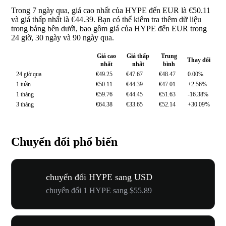
Trong 7 ngày qua, giá cao nhất của HYPE đến EUR là €50.11
và giá thấp nhất là €44.39. Bạn có thể kiểm tra thêm dữ liệu
trong bảng bên dưới, bao gồm giá của HYPE đến EUR trong
24 giờ, 30 ngày và 90 ngày qua.
Giá cao
Giá thấp
Trung
Thay đổi
nhất
nhất
bình
24 giờ qua
€49.25
€47.67
€48.47
0.00%
1 tuần
€50.11
€44.39
€47.01
+2.56%
1 tháng
€59.76
€44.45
€51.63
-16.38%
3 tháng
€64.38
€33.65
€52.14
+30.09%
Chuyển đổi phổ biến
chuyển đổi HYPE sang USD
chuyển đổi 1 HYPE sang $55.89