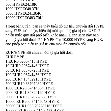
500 HYPE
€24.18K
1000 HYPE
€48.37K
5000 HYPE
€241.85K
10000 HYPE
€483.70K
Trong bảng trên, bạn sẽ thấy biểu đồ dữ liệu chuyển đổi HYPE
sang EUR toàn diện, hiển thị mối quan hệ giá trị của USD ở
nhiều mức quy đổi phổ biến khác nhau. Danh sách này bao
gồm tỷ giá hối đoái từ 1 HYPE đến 10.000 HYPE sang EUR,
cho phép bạn hiểu rõ giá trị của mỗi lần chuyển đổi.
EUR/HYPE Bộ chuyển đổi tỷ giá hối đoái
EUR
HYPE
1 EUR
0.02067415 HYPE
10 EUR
0.20674146 HYPE
50 EUR
1.03370728 HYPE
100 EUR
2.06741456 HYPE
200 EUR
4.13482913 HYPE
500 EUR
10.33707282 HYPE
1000 EUR
20.67414564 HYPE
2000 EUR
41.34829129 HYPE
5000 EUR
103.37072822 HYPE
10000 EUR
206.74145643 HYPE
50000 EUR
1,033.70728216 HYPE
100000 EUR
2,067.41456432 HYPE