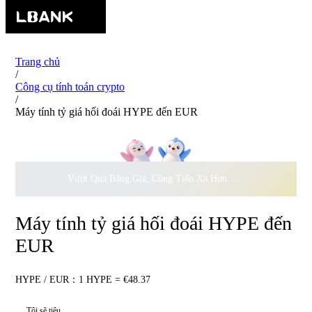
Trang chủ
/
Công cụ tính toán crypto
/
Máy tính tỷ giá hối đoái HYPE đến EUR
Vượt Qua Băng Giá, Cùng Tiến Xa Hơn ·
500.000
USD Đồng 
Máy tính tỷ giá hối đoái HYPE đến
EUR
HYPE / EUR：1 HYPE = €48.37
Tôi sẽ tiêu