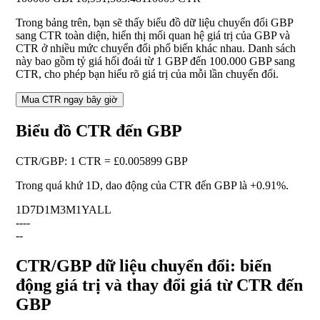
Trong bảng trên, bạn sẽ thấy biểu đồ dữ liệu chuyển đổi GBP
sang CTR toàn diện, hiển thị mối quan hệ giá trị của GBP và
CTR ở nhiều mức chuyển đổi phổ biến khác nhau. Danh sách
này bao gồm tỷ giá hối đoái từ 1 GBP đến 100.000 GBP sang
CTR, cho phép bạn hiểu rõ giá trị của mỗi lần chuyển đổi.
Mua CTR ngay bây giờ
Biểu đồ CTR đến GBP
CTR
/
GBP
:
1 CTR = £0.005899 GBP
Trong quá khứ 1D, dao động của CTR đến GBP là
+0.91%
.
1D
7D
1M
3M
1Y
ALL
--
--
--
CTR/GBP dữ liệu chuyển đổi: biến
động giá trị và thay đổi giá từ CTR đến
GBP