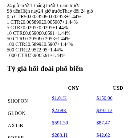
24 giờ trước
1 tháng trước
1 năm trước
Số tiền
Hiện nay
24 giờ trước
Thay đổi 24 giờ
0.5 CTR
£0.002950
£0.002953
+1.44%
1 CTR
£0.005899
£0.005907
+1.44%
5 CTR
£0.0295
£0.0295
+1.44%
10 CTR
£0.0590
£0.0591
+1.44%
50 CTR
£0.2950
£0.2953
+1.44%
100 CTR
£0.5899
£0.5907
+1.44%
500 CTR
£2.95
£2.95
+1.44%
1000 CTR
£5.90
£5.91
+1.44%
Tỷ giá hối đoái phổ biến
CNY
USD
$1.01K
$150.06
SHOPON
$2.68K
$397.12
GLDON
$591.30
$87.47
AXTIB
$288.11
$42.62
SOXSB