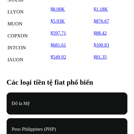
$8.00K
$1.18K
LLYON
$5.93K
$876.67
MUON
$597.71
$88.42
COPXON
$681.61
$100.83
INTCON
$549.92
$81.35
IAUON
Các loại tiền tệ fiat phổ biến
Đô la Mỹ
Peso Philippines (PHP)