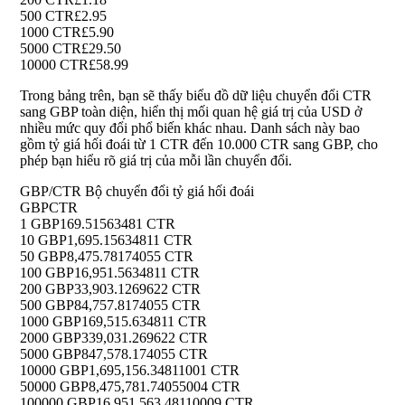
500 CTR
£2.95
1000 CTR
£5.90
5000 CTR
£29.50
10000 CTR
£58.99
Trong bảng trên, bạn sẽ thấy biểu đồ dữ liệu chuyển đổi CTR
sang GBP toàn diện, hiển thị mối quan hệ giá trị của USD ở
nhiều mức quy đổi phổ biến khác nhau. Danh sách này bao
gồm tỷ giá hối đoái từ 1 CTR đến 10.000 CTR sang GBP, cho
phép bạn hiểu rõ giá trị của mỗi lần chuyển đổi.
GBP/CTR Bộ chuyển đổi tỷ giá hối đoái
GBP
CTR
1 GBP
169.51563481 CTR
10 GBP
1,695.15634811 CTR
50 GBP
8,475.78174055 CTR
100 GBP
16,951.5634811 CTR
200 GBP
33,903.1269622 CTR
500 GBP
84,757.8174055 CTR
1000 GBP
169,515.634811 CTR
2000 GBP
339,031.269622 CTR
5000 GBP
847,578.174055 CTR
10000 GBP
1,695,156.34811001 CTR
50000 GBP
8,475,781.74055004 CTR
100000 GBP
16,951,563.48110009 CTR