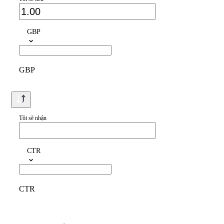
GBP
GBP
Tôi sẽ nhận
CTR
CTR