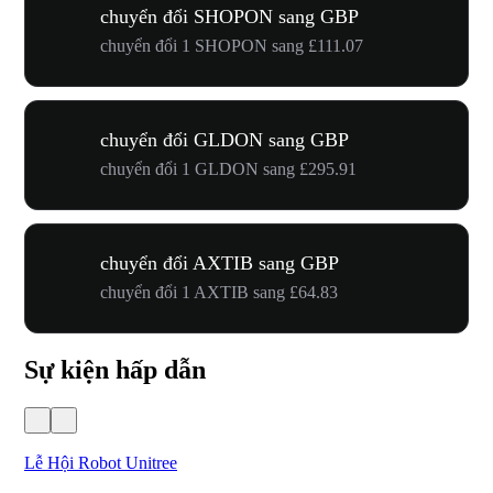
chuyển đổi SHOPON sang GBP
chuyển đổi 1 SHOPON sang £111.07
chuyển đổi GLDON sang GBP
chuyển đổi 1 GLDON sang £295.91
chuyển đổi AXTIB sang GBP
chuyển đổi 1 AXTIB sang £64.83
Sự kiện hấp dẫn
Lễ Hội Robot Unitree
Hư