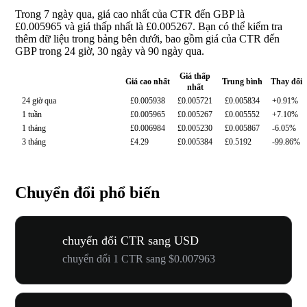
Trong 7 ngày qua, giá cao nhất của CTR đến GBP là
£0.005965 và giá thấp nhất là £0.005267. Bạn có thể kiểm tra
thêm dữ liệu trong bảng bên dưới, bao gồm giá của CTR đến
GBP trong 24 giờ, 30 ngày và 90 ngày qua.
Giá thấp
Giá cao nhất
Trung bình
Thay đổi
nhất
24 giờ qua
£0.005938
£0.005721
£0.005834
+0.91%
1 tuần
£0.005965
£0.005267
£0.005552
+7.10%
1 tháng
£0.006984
£0.005230
£0.005867
-6.05%
3 tháng
£4.29
£0.005384
£0.5192
-99.86%
Chuyển đổi phổ biến
chuyển đổi CTR sang USD
chuyển đổi 1 CTR sang $0.007963