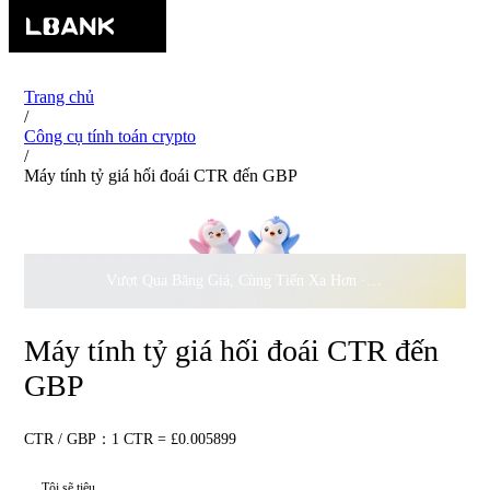
Trang chủ
/
Công cụ tính toán crypto
/
Máy tính tỷ giá hối đoái CTR đến GBP
Vượt Qua Băng Giá, Cùng Tiến Xa Hơn ·
500.000
USD Đồng 
Máy tính tỷ giá hối đoái CTR đến
GBP
CTR / GBP：1 CTR = £0.005899
Tôi sẽ tiêu