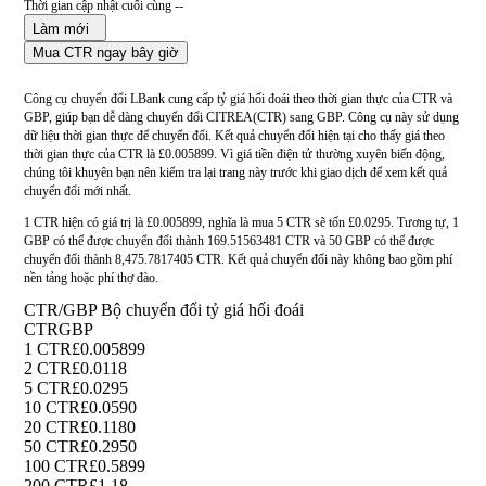
Thời gian cập nhật cuối cùng --
Làm mới
Mua CTR ngay bây giờ
Công cụ chuyển đổi LBank cung cấp tỷ giá hối đoái theo thời gian thực của CTR và
GBP, giúp bạn dễ dàng chuyển đổi CITREA(CTR) sang GBP. Công cụ này sử dụng
dữ liệu thời gian thực để chuyển đổi. Kết quả chuyển đổi hiện tại cho thấy giá theo
thời gian thực của CTR là £0.005899. Vì giá tiền điện tử thường xuyên biến động,
chúng tôi khuyên bạn nên kiểm tra lại trang này trước khi giao dịch để xem kết quả
chuyển đổi mới nhất.
1 CTR hiện có giá trị là £0.005899, nghĩa là mua 5 CTR sẽ tốn £0.0295. Tương tự, 1
GBP có thể được chuyển đổi thành 169.51563481 CTR và 50 GBP có thể được
chuyển đổi thành 8,475.7817405 CTR. Kết quả chuyển đổi này không bao gồm phí
nền tảng hoặc phí thợ đào.
CTR/GBP Bộ chuyển đổi tỷ giá hối đoái
CTR
GBP
1 CTR
£0.005899
2 CTR
£0.0118
5 CTR
£0.0295
10 CTR
£0.0590
20 CTR
£0.1180
50 CTR
£0.2950
100 CTR
£0.5899
200 CTR
£1.18