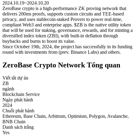
2024.10.19~2024.10.20
ZeroBase crypto is a high-performance ZK proving network that
delivers 200ms proofs, supports custom circuits and TEE-based
privacy, and uses stablecoin-staked Provers to power real-time,
compliant Web3 and enterprise apps. $ZB is the native utility token
that will be used for staking, governance, rewards, and for minting a
diversified index token (ZBI), with built-in deflation through
buybacks and burns to boost its value.
Since October 19th, 2024, the project has successfully in its funding
round with investments from (prev. Binance Labs) and others.
ZeroBase Crypto Network Tổng quan
Viết tắt dự án
ZB
ngành
Blockchain Service
Ngày phát hành
2024
Chuỗi phát hành
Ethereum, Base Chain, Arbitrum, Optimism, Polygon, Avalanche,
BNB Chain
Danh sách trắng
Yes