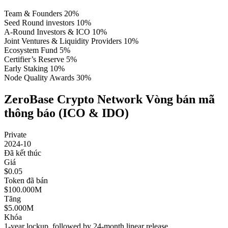
Team & Founders
20
%
Seed Round investors
10
%
A-Round Investors & ICO
10
%
Joint Ventures & Liquidity Providers
10
%
Ecosystem Fund
5
%
Certifier’s Reserve
5
%
Early Staking
10
%
Node Quality Awards
30
%
ZeroBase Crypto Network Vòng bán mã
thông báo (ICO & IDO)
Private
2024-10
Đã kết thúc
Giá
$0.05
Token đã bán
$100.000M
Tăng
$5.000M
Khóa
1-year lockup, followed by 24-month linear release