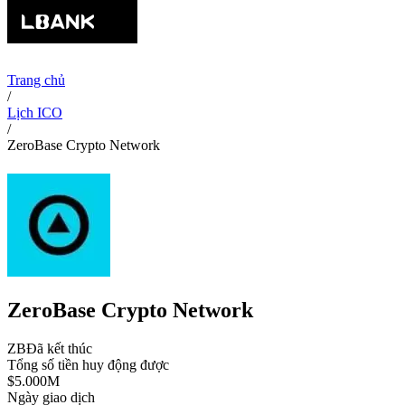
Trang chủ
/
Lịch ICO
/
ZeroBase Crypto Network
ZeroBase Crypto Network
ZB
Đã kết thúc
Tổng số tiền huy động được
$5.000M
Ngày giao dịch