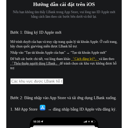
Hướng dẫn cài đặt trên iOS
Nếu bạn không tìm thấy LBank trong App Store, vui lòng tạo ID Apple mới
bằng cách làm theo các bước bên dưới và thử lại.
Bước 1
:
Đăng ký ID Apple mới
Mở trình duyệt của bạn và truy cập trang quản lý tài khoản Apple. Ở cuối trang,
hãy chọn quốc gia/vùng miền được LBank hỗ trợ.
Nhấp vào “Tạo tài khoản Apple của bạn” → “Tạo tài khoản Apple mới”
Để biết các bước chi tiết, vui lòng tham khảo
「Cách đăng ký?」
và làm theo
「Thỏa thuận người dùng LBank」
để tránh chọn các khu vực không được hỗ
trợ.
Bước 2
:
Đăng nhập vào App Store và tải ứng dụng LBank xuống.
1. Mở App Store
→ đăng nhập bằng ID Apple vừa đăng ký.