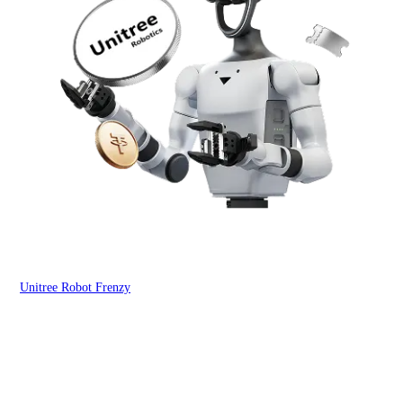
Unitree Robot Frenzy
$50