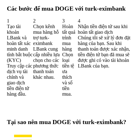
Các bước để mua DOGE với turk-eximbank
1
2
3
4
Tạo tài
Chọn kênh
Hoàn
Nhận tiền điện tử sau khi
khoản
mua hàng hỗ
tất quá
hoàn tất giao dịch
LBank và
trợ turk-
trình
Chúng tôi sẽ xử lý đơn đặt
hoàn tất xác
eximbank
mua
hàng của bạn. Sau khi
minh danh
LBank cung
hàng
thanh toán được xác nhận,
tính bắt buộc
cấp nhiều lựa
Chọn
tiền điện tử bạn đã mua sẽ
(KYC)
chọn cho các
loại
được ghi có vào tài khoản
Truy cập các
phương thức
tiền tệ
LBank của bạn.
dịch vụ tài
thanh toán
ưa
chính và
khác nhau.
thích
giao dịch
và số
tiền điện tử
tiền
hàng đầu.
mua.
Tại sao nên mua DOGE với turk-eximbank?