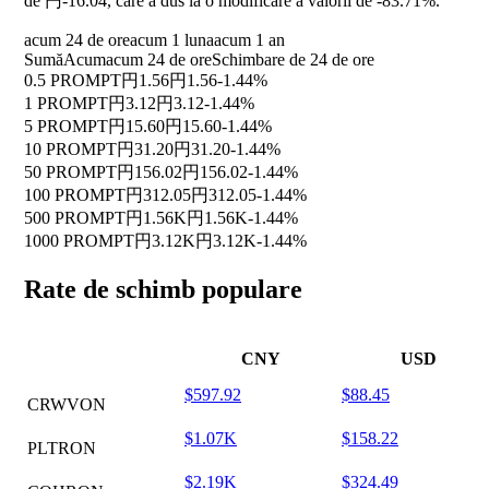
de 円-16.04, care a dus la o modificare a valorii de
-83.71%
.
acum 24 de ore
acum 1 luna
acum 1 an
Sumă
Acum
acum 24 de ore
Schimbare de 24 de ore
0.5 PROMPT
円1.56
円1.56
-1.44%
1 PROMPT
円3.12
円3.12
-1.44%
5 PROMPT
円15.60
円15.60
-1.44%
10 PROMPT
円31.20
円31.20
-1.44%
50 PROMPT
円156.02
円156.02
-1.44%
100 PROMPT
円312.05
円312.05
-1.44%
500 PROMPT
円1.56K
円1.56K
-1.44%
1000 PROMPT
円3.12K
円3.12K
-1.44%
Rate de schimb populare
CNY
USD
$597.92
$88.45
CRWVON
$1.07K
$158.22
PLTRON
$2.19K
$324.49