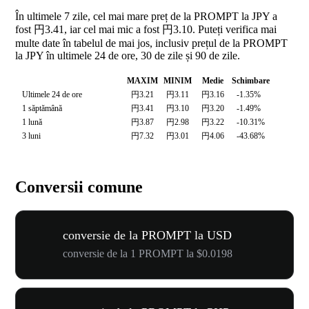
În ultimele 7 zile, cel mai mare preț de la PROMPT la JPY a
fost 円3.41, iar cel mai mic a fost 円3.10. Puteți verifica mai
multe date în tabelul de mai jos, inclusiv prețul de la PROMPT
la JPY în ultimele 24 de ore, 30 de zile și 90 de zile.
MAXIM
MINIM
Medie
Schimbare
Ultimele 24 de ore
円3.21
円3.11
円3.16
-1.35%
1 săptămână
円3.41
円3.10
円3.20
-1.49%
1 lună
円3.87
円2.98
円3.22
-10.31%
3 luni
円7.32
円3.01
円4.06
-43.68%
Conversii comune
conversie de la PROMPT la USD
conversie de la 1 PROMPT la $0.0198