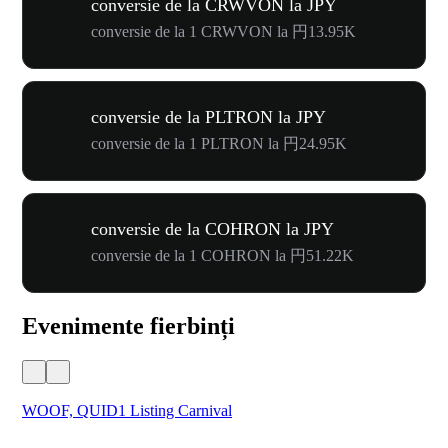
conversie de la CRWVON la JPY
conversie de la 1 CRWVON la 円13.95K
conversie de la PLTRON la JPY
conversie de la 1 PLTRON la 円24.95K
conversie de la COHRON la JPY
conversie de la 1 COHRON la 円51.22K
Evenimente fierbinți
WOOF, QUID1 Listing Carnival
You