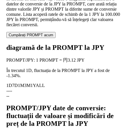
datelor de conversie de la JPY la PROMPT, care arată relația
dintre valorile JPY și PROMPT la diferite sume de conversie
comune. Lista acoperă ratele de schimb de la 1 JPY la 100.000
JPY în PROMPT, permițându-vă să înțelegeți clar valoarea
fiecărei conversii.
Cumpărați PROMPT acum
diagramă de la PROMPT la JPY
PROMPT
/
JPY
:
1 PROMPT = 円3.12 JPY
În trecutul 1D, fluctuația de la PROMPT la JPY a fost de
-1.34%
.
1D
7D
1M
3M
1Y
ALL
--
--
--
PROMPT/JPY date de conversie:
fluctuații de valoare și modificări de
preț de la PROMPT la JPY