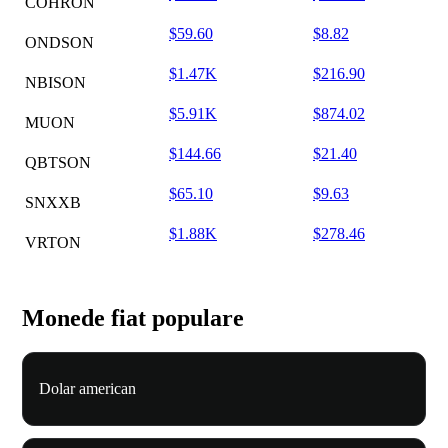
COHRON
$59.60
$8.82
ONDSON
$1.47K
$216.90
NBISON
$5.91K
$874.02
MUON
$144.66
$21.40
QBTSON
$65.10
$9.63
SNXXB
$1.88K
$278.46
VRTON
Monede fiat populare
Dolar american