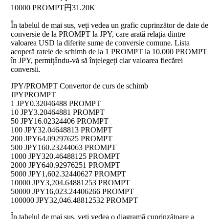
10000 PROMPT
円31.20K
În tabelul de mai sus, veți vedea un grafic cuprinzător de date de
conversie de la PROMPT la JPY, care arată relația dintre
valoarea USD la diferite sume de conversie comune. Lista
acoperă ratele de schimb de la 1 PROMPT la 10.000 PROMPT
în JPY, permițându-vă să înțelegeți clar valoarea fiecărei
conversii.
JPY/PROMPT Convertor de curs de schimb
JPY
PROMPT
1 JPY
0.32046488 PROMPT
10 JPY
3.20464881 PROMPT
50 JPY
16.02324406 PROMPT
100 JPY
32.04648813 PROMPT
200 JPY
64.09297625 PROMPT
500 JPY
160.23244063 PROMPT
1000 JPY
320.46488125 PROMPT
2000 JPY
640.92976251 PROMPT
5000 JPY
1,602.32440627 PROMPT
10000 JPY
3,204.64881253 PROMPT
50000 JPY
16,023.24406266 PROMPT
100000 JPY
32,046.48812532 PROMPT
În tabelul de mai sus, veți vedea o diagramă cuprinzătoare a