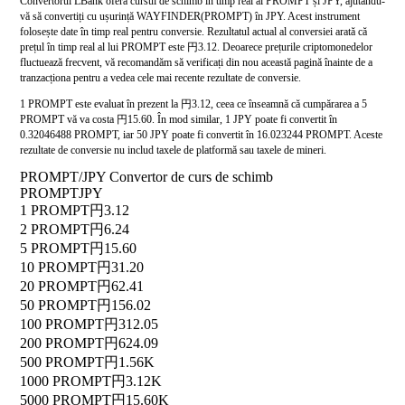
Convertorul LBank oferă cursul de schimb în timp real al PROMPT și JPY, ajutându-
vă să convertiți cu ușurință WAYFINDER(PROMPT) în JPY. Acest instrument
folosește date în timp real pentru conversie. Rezultatul actual al conversiei arată că
prețul în timp real al lui PROMPT este 円3.12. Deoarece prețurile criptomonedelor
fluctuează frecvent, vă recomandăm să verificați din nou această pagină înainte de a
tranzacționa pentru a vedea cele mai recente rezultate de conversie.
1 PROMPT este evaluat în prezent la 円3.12, ceea ce înseamnă că cumpărarea a 5
PROMPT vă va costa 円15.60. În mod similar, 1 JPY poate fi convertit în
0.32046488 PROMPT, iar 50 JPY poate fi convertit în 16.023244 PROMPT. Aceste
rezultate de conversie nu includ taxele de platformă sau taxele de mineri.
PROMPT/JPY Convertor de curs de schimb
PROMPT
JPY
1 PROMPT
円3.12
2 PROMPT
円6.24
5 PROMPT
円15.60
10 PROMPT
円31.20
20 PROMPT
円62.41
50 PROMPT
円156.02
100 PROMPT
円312.05
200 PROMPT
円624.09
500 PROMPT
円1.56K
1000 PROMPT
円3.12K
5000 PROMPT
円15.60K