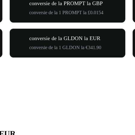
conversie de la PROMPT la GBP
conversie de la 1 PROMPT la £0.0154
conversie de la GLDON la EUR
conversie de la 1 GLDON la €341.90
 EUR