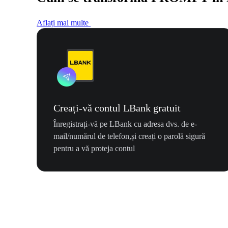
Aflați mai multe
Creați-vă contul LBank gratuit
Înregistrați-vă pe LBank cu adresa dvs. de e-
mail/numărul de telefon,și creați o parolă sigură
pentru a vă proteja contul