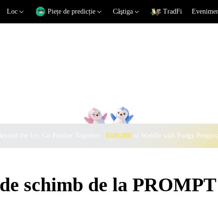
Loc
Piețe de predicție
Câştiga
TradFi
Eveniment
eyond the Ice, Go Further Together ·
$500,000
to Waddle with Pudgy Pengui
i de schimb de la PROMP