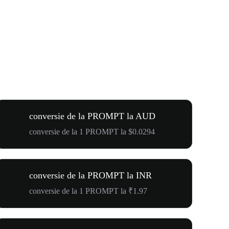
conversie de la PROMPT la AUD
conversie de la 1 PROMPT la $0.0294
conversie de la PROMPT la INR
conversie de la 1 PROMPT la ₹1.97