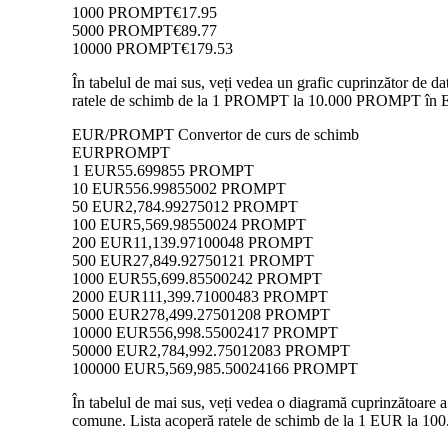
1000 PROMPT
€17.95
5000 PROMPT
€89.77
10000 PROMPT
€179.53
În tabelul de mai sus, veți vedea un grafic cuprinzător de 
ratele de schimb de la 1 PROMPT la 10.000 PROMPT în EUR, 
EUR/PROMPT Convertor de curs de schimb
EUR
PROMPT
1 EUR
55.699855 PROMPT
10 EUR
556.99855002 PROMPT
50 EUR
2,784.99275012 PROMPT
100 EUR
5,569.98550024 PROMPT
200 EUR
11,139.97100048 PROMPT
500 EUR
27,849.92750121 PROMPT
1000 EUR
55,699.85500242 PROMPT
2000 EUR
111,399.71000483 PROMPT
5000 EUR
278,499.27501208 PROMPT
10000 EUR
556,998.55002417 PROMPT
50000 EUR
2,784,992.75012083 PROMPT
100000 EUR
5,569,985.50024166 PROMPT
În tabelul de mai sus, veți vedea o diagramă cuprinzătoare
comune. Lista acoperă ratele de schimb de la 1 EUR la 100