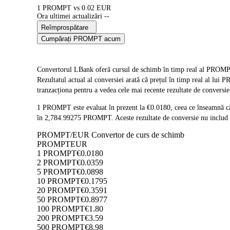
1 PROMPT vs 0.02 EUR
Ora ultimei actualizări --
Reîmprospătare
Cumpărați PROMPT acum
Convertorul LBank oferă cursul de schimb în timp real al PROMP
Rezultatul actual al conversiei arată că prețul în timp real al lu
tranzacționa pentru a vedea cele mai recente rezultate de conversie
1 PROMPT este evaluat în prezent la €0.0180, ceea ce înseamnă 
în 2,784.99275 PROMPT. Aceste rezultate de conversie nu includ t
PROMPT/EUR Convertor de curs de schimb
PROMPT
EUR
1 PROMPT
€0.0180
2 PROMPT
€0.0359
5 PROMPT
€0.0898
10 PROMPT
€0.1795
20 PROMPT
€0.3591
50 PROMPT
€0.8977
100 PROMPT
€1.80
200 PROMPT
€3.59
500 PROMPT
€8.98