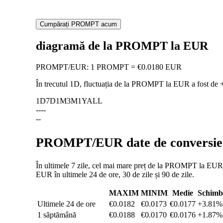
Cumpărați PROMPT acum
diagramă de la PROMPT la EUR
PROMPT
/
EUR
:
1 PROMPT = €0.0180 EUR
În trecutul 1D, fluctuația de la PROMPT la EUR a fost de
1D
7D
1M
3M
1Y
ALL
--
--
--
PROMPT/EUR date de conversie: f
În ultimele 7 zile, cel mai mare preț de la PROMPT la EUR a
EUR în ultimele 24 de ore, 30 de zile și 90 de zile.
MAXIM
MINIM
Medie
Schimb
Ultimele 24 de ore
€0.0182
€0.0173
€0.0177
+3.81%
1 săptămână
€0.0188
€0.0170
€0.0176
+1.87%