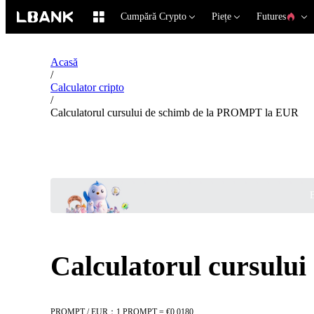
Cumpără Crypto
Piețe
Futures
Acasă
/
Calculator cripto
/
Calculatorul cursului de schimb de la PROMPT la EUR
B
Calculatorul cursulu
PROMPT / EUR：1 PROMPT = €0.0180