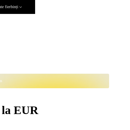
e fierbinți
ns
T la EUR