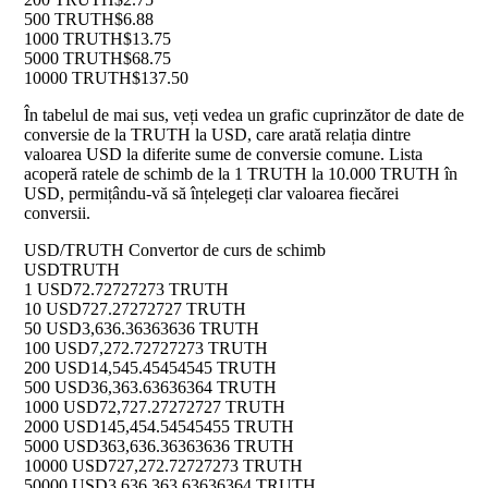
500 TRUTH
$6.88
1000 TRUTH
$13.75
5000 TRUTH
$68.75
10000 TRUTH
$137.50
În tabelul de mai sus, veți vedea un grafic cuprinzător de date de
conversie de la TRUTH la USD, care arată relația dintre
valoarea USD la diferite sume de conversie comune. Lista
acoperă ratele de schimb de la 1 TRUTH la 10.000 TRUTH în
USD, permițându-vă să înțelegeți clar valoarea fiecărei
conversii.
USD/TRUTH Convertor de curs de schimb
USD
TRUTH
1 USD
72.72727273 TRUTH
10 USD
727.27272727 TRUTH
50 USD
3,636.36363636 TRUTH
100 USD
7,272.72727273 TRUTH
200 USD
14,545.45454545 TRUTH
500 USD
36,363.63636364 TRUTH
1000 USD
72,727.27272727 TRUTH
2000 USD
145,454.54545455 TRUTH
5000 USD
363,636.36363636 TRUTH
10000 USD
727,272.72727273 TRUTH
50000 USD
3,636,363.63636364 TRUTH