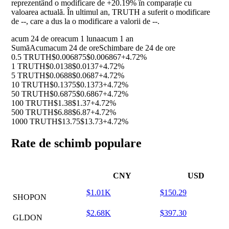
reprezentând o modificare de
+20.19%
în comparație cu
valoarea actuală. În ultimul an, TRUTH a suferit o modificare
de
--
, care a dus la o modificare a valorii de
--
.
acum 24 de ore
acum 1 luna
acum 1 an
Sumă
Acum
acum 24 de ore
Schimbare de 24 de ore
0.5 TRUTH
$0.006875
$0.006867
+4.72%
1 TRUTH
$0.0138
$0.0137
+4.72%
5 TRUTH
$0.0688
$0.0687
+4.72%
10 TRUTH
$0.1375
$0.1373
+4.72%
50 TRUTH
$0.6875
$0.6867
+4.72%
100 TRUTH
$1.38
$1.37
+4.72%
500 TRUTH
$6.88
$6.87
+4.72%
1000 TRUTH
$13.75
$13.73
+4.72%
Rate de schimb populare
CNY
USD
$1.01K
$150.29
SHOPON
$2.68K
$397.30
GLDON