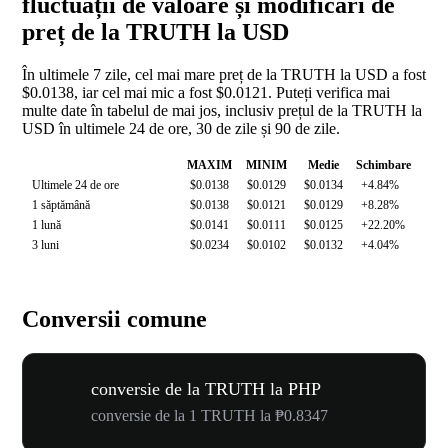
fluctuații de valoare și modificări de
preț de la TRUTH la USD
În ultimele 7 zile, cel mai mare preț de la TRUTH la USD a fost
$0.0138, iar cel mai mic a fost $0.0121. Puteți verifica mai
multe date în tabelul de mai jos, inclusiv prețul de la TRUTH la
USD în ultimele 24 de ore, 30 de zile și 90 de zile.
MAXIM
MINIM
Medie
Schimbare
Ultimele 24 de ore
$0.0138
$0.0129
$0.0134
+4.84%
1 săptămână
$0.0138
$0.0121
$0.0129
+8.28%
1 lună
$0.0141
$0.0111
$0.0125
+22.20%
3 luni
$0.0234
$0.0102
$0.0132
+4.04%
Conversii comune
conversie de la TRUTH la PHP
conversie de la 1 TRUTH la ₱0.8347