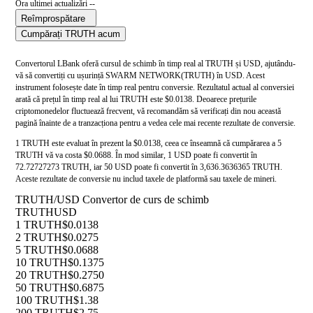
Ora ultimei actualizări --
Reîmprospătare
Cumpărați TRUTH acum
Convertorul LBank oferă cursul de schimb în timp real al TRUTH și USD, ajutându-
vă să convertiți cu ușurință SWARM NETWORK(TRUTH) în USD. Acest
instrument folosește date în timp real pentru conversie. Rezultatul actual al conversiei
arată că prețul în timp real al lui TRUTH este $0.0138. Deoarece prețurile
criptomonedelor fluctuează frecvent, vă recomandăm să verificați din nou această
pagină înainte de a tranzacționa pentru a vedea cele mai recente rezultate de conversie.
1 TRUTH este evaluat în prezent la $0.0138, ceea ce înseamnă că cumpărarea a 5
TRUTH vă va costa $0.0688. În mod similar, 1 USD poate fi convertit în
72.72727273 TRUTH, iar 50 USD poate fi convertit în 3,636.3636365 TRUTH.
Aceste rezultate de conversie nu includ taxele de platformă sau taxele de mineri.
TRUTH/USD Convertor de curs de schimb
TRUTH
USD
1 TRUTH
$0.0138
2 TRUTH
$0.0275
5 TRUTH
$0.0688
10 TRUTH
$0.1375
20 TRUTH
$0.2750
50 TRUTH
$0.6875
100 TRUTH
$1.38
200 TRUTH
$2.75