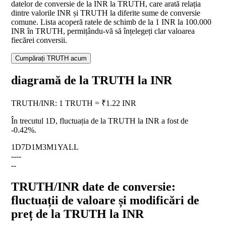
datelor de conversie de la INR la TRUTH, care arată relația
dintre valorile INR și TRUTH la diferite sume de conversie
comune. Lista acoperă ratele de schimb de la 1 INR la 100.000
INR în TRUTH, permițându-vă să înțelegeți clar valoarea
fiecărei conversii.
Cumpărați TRUTH acum
diagramă de la TRUTH la INR
TRUTH
/
INR
:
1 TRUTH = ₹1.22 INR
În trecutul 1D, fluctuația de la TRUTH la INR a fost de
-0.42%
.
1D
7D
1M
3M
1Y
ALL
--
--
--
TRUTH/INR date de conversie:
fluctuații de valoare și modificări de
preț de la TRUTH la INR