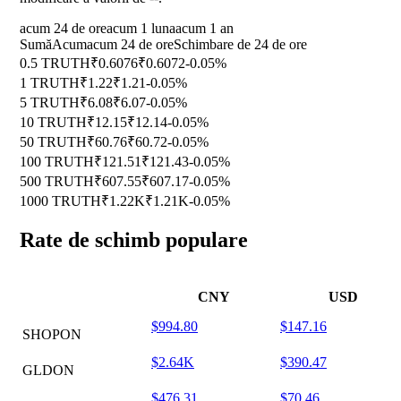
acum 24 de ore
acum 1 luna
acum 1 an
Sumă
Acum
acum 24 de ore
Schimbare de 24 de ore
0.5 TRUTH
₹0.6076
₹0.6072
-0.05%
1 TRUTH
₹1.22
₹1.21
-0.05%
5 TRUTH
₹6.08
₹6.07
-0.05%
10 TRUTH
₹12.15
₹12.14
-0.05%
50 TRUTH
₹60.76
₹60.72
-0.05%
100 TRUTH
₹121.51
₹121.43
-0.05%
500 TRUTH
₹607.55
₹607.17
-0.05%
1000 TRUTH
₹1.22K
₹1.21K
-0.05%
Rate de schimb populare
CNY
USD
$994.80
$147.16
SHOPON
$2.64K
$390.47
GLDON
$476.31
$70.46