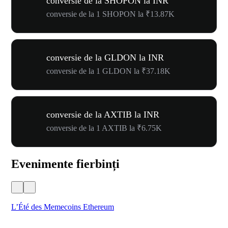
conversie de la SHOPON la INR
conversie de la 1 SHOPON la ₹13.87K
conversie de la GLDON la INR
conversie de la 1 GLDON la ₹37.18K
conversie de la AXTIB la INR
conversie de la 1 AXTIB la ₹6.75K
Evenimente fierbinți
L’Été des Memecoins Ethereum
WO