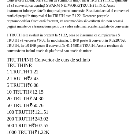
Convertorul LBank oferă cursul de schimb în timp real al TRUTH și INR, ajutându-
vă să convertiți cu ușurință SWARM NETWORK(TRUTH) în INR. Acest
instrument folosește date în timp real pentru conversie. Rezultatul actual al conversiei
arată că prețul în timp real al lui TRUTH este ₹1.22. Deoarece prețurile
criptomonedelor fluctuează frecvent, vă recomandăm să verificați din nou această
pagină înainte de a tranzacționa pentru a vedea cele mai recente rezultate de conversie.
1 TRUTH este evaluat în prezent la ₹1.22, ceea ce înseamnă că cumpărarea a 5
TRUTH vă va costa ₹6.08. În mod similar, 1 INR poate fi convertit în 0.82297626
TRUTH, iar 50 INR poate fi convertit în 41.148813 TRUTH. Aceste rezultate de
conversie nu includ taxele de platformă sau taxele de mineri.
TRUTH/INR Convertor de curs de schimb
TRUTH
INR
1 TRUTH
₹1.22
2 TRUTH
₹2.43
5 TRUTH
₹6.08
10 TRUTH
₹12.15
20 TRUTH
₹24.30
50 TRUTH
₹60.76
100 TRUTH
₹121.51
200 TRUTH
₹243.02
500 TRUTH
₹607.55
1000 TRUTH
₹1.22K