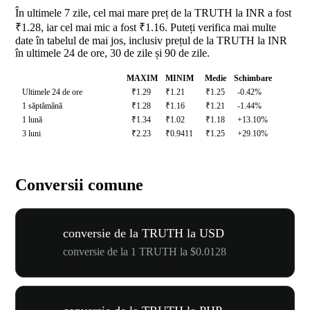
În ultimele 7 zile, cel mai mare preț de la TRUTH la INR a fost
₹1.28, iar cel mai mic a fost ₹1.16. Puteți verifica mai multe
date în tabelul de mai jos, inclusiv prețul de la TRUTH la INR
în ultimele 24 de ore, 30 de zile și 90 de zile.
MAXIM
MINIM
Medie
Schimbare
Ultimele 24 de ore
₹1.29
₹1.21
₹1.25
-0.42%
1 săptămână
₹1.28
₹1.16
₹1.21
-1.44%
1 lună
₹1.34
₹1.02
₹1.18
+13.10%
3 luni
₹2.23
₹0.9411
₹1.25
+29.10%
Conversii comune
conversie de la TRUTH la USD
conversie de la 1 TRUTH la $0.0128