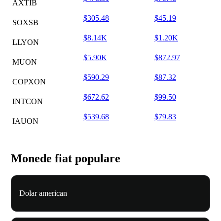
AXTIB
$305.48
$45.19
SOXSB
$8.14K
$1.20K
LLYON
$5.90K
$872.97
MUON
$590.29
$87.32
COPXON
$672.62
$99.50
INTCON
$539.68
$79.83
IAUON
Monede fiat populare
Dolar american