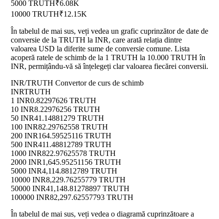
5000 TRUTH
₹6.08K
10000 TRUTH
₹12.15K
În tabelul de mai sus, veți vedea un grafic cuprinzător de date de
conversie de la TRUTH la INR, care arată relația dintre
valoarea USD la diferite sume de conversie comune. Lista
acoperă ratele de schimb de la 1 TRUTH la 10.000 TRUTH în
INR, permițându-vă să înțelegeți clar valoarea fiecărei conversii.
INR/TRUTH Convertor de curs de schimb
INR
TRUTH
1 INR
0.82297626 TRUTH
10 INR
8.22976256 TRUTH
50 INR
41.14881279 TRUTH
100 INR
82.29762558 TRUTH
200 INR
164.59525116 TRUTH
500 INR
411.48812789 TRUTH
1000 INR
822.97625578 TRUTH
2000 INR
1,645.95251156 TRUTH
5000 INR
4,114.8812789 TRUTH
10000 INR
8,229.76255779 TRUTH
50000 INR
41,148.81278897 TRUTH
100000 INR
82,297.62557793 TRUTH
În tabelul de mai sus, veți vedea o diagramă cuprinzătoare a