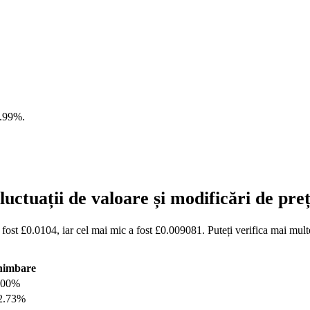
.99%
.
uctuații de valoare și modificări de pr
ost £0.0104, iar cel mai mic a fost £0.009081. Puteți verifica mai mult
himbare
.00%
2.73%