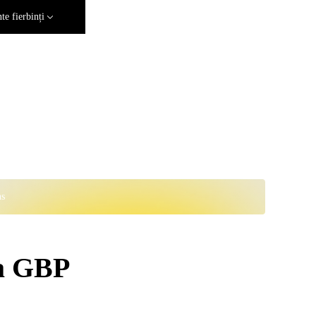
e fierbinți
ns
la GBP