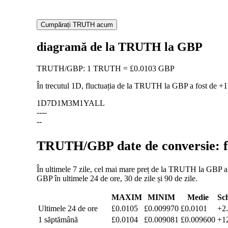
Cumpărați TRUTH acum
diagramă de la TRUTH la GBP
TRUTH
/
GBP
:
1 TRUTH = £0.0103 GBP
În trecutul 1D, fluctuația de la TRUTH la GBP a fost de
+1
1D
7D
1M
3M
1Y
ALL
--
--
--
TRUTH/GBP date de conversie: fl
În ultimele 7 zile, cel mai mare preț de la TRUTH la GBP a f
GBP în ultimele 24 de ore, 30 de zile și 90 de zile.
MAXIM
MINIM
Medie
Sc
Ultimele 24 de ore
£0.0105
£0.009970
£0.0101
+2
1 săptămână
£0.0104
£0.009081
£0.009600
+1