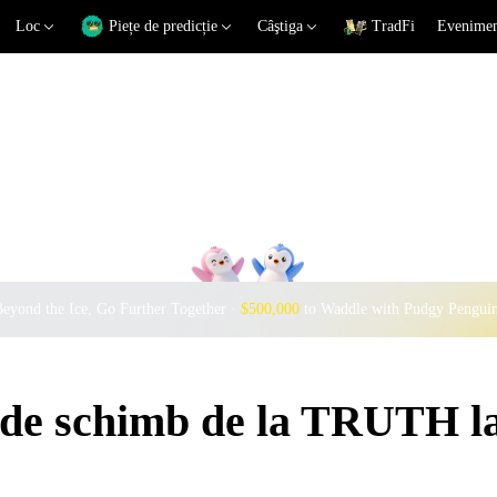
Loc
Piețe de predicție
Câştiga
TradFi
Eveniment
eyond the Ice, Go Further Together ·
$500,000
to Waddle with Pudgy Pengui
i de schimb de la TRUTH 