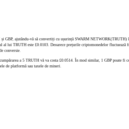
H și GBP, ajutându-vă să convertiți cu ușurință SWARM NETWORK(TRUTH) în GB
 real al lui TRUTH este £0.0103. Deoarece prețurile criptomonedelor fluctuează 
 de conversie.
 cumpărarea a 5 TRUTH vă va costa £0.0514. În mod similar, 1 GBP poate fi c
le de platformă sau taxele de mineri.