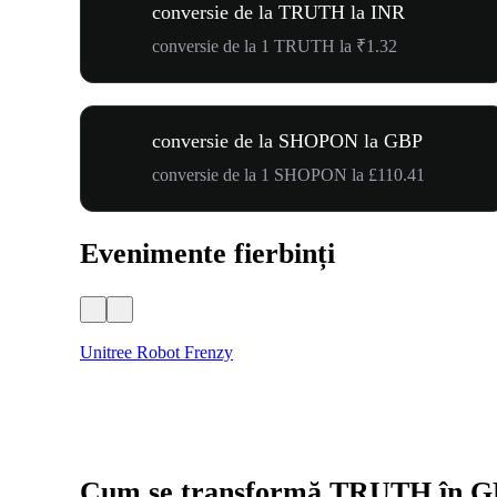
conversie de la TRUTH la INR
conversie de la 1 TRUTH la ₹1.32
conversie de la SHOPON la GBP
conversie de la 1 SHOPON la £110.41
Evenimente fierbinți
Unitree Robot Frenzy
Cum se transformă TRUTH în 