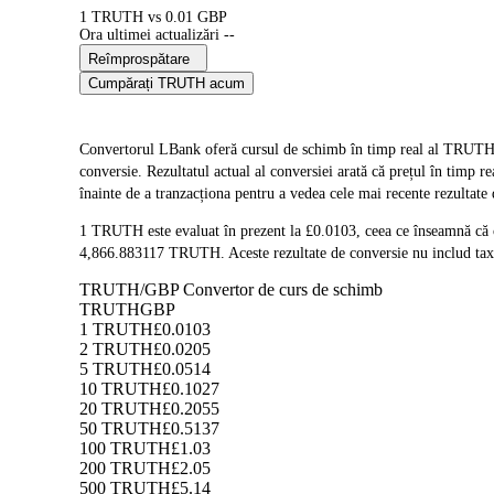
1 TRUTH vs 0.01 GBP
Ora ultimei actualizări --
Reîmprospătare
Cumpărați TRUTH acum
Convertorul LBank oferă cursul de schimb în timp real al TRUT
conversie. Rezultatul actual al conversiei arată că prețul în timp
înainte de a tranzacționa pentru a vedea cele mai recente rezultate
1 TRUTH este evaluat în prezent la £0.0103, ceea ce înseamnă că
4,866.883117 TRUTH. Aceste rezultate de conversie nu includ taxe
TRUTH/GBP Convertor de curs de schimb
TRUTH
GBP
1 TRUTH
£0.0103
2 TRUTH
£0.0205
5 TRUTH
£0.0514
10 TRUTH
£0.1027
20 TRUTH
£0.2055
50 TRUTH
£0.5137
100 TRUTH
£1.03
200 TRUTH
£2.05
500 TRUTH
£5.14