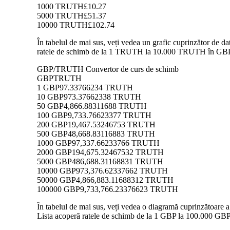
1000 TRUTH
£10.27
5000 TRUTH
£51.37
10000 TRUTH
£102.74
În tabelul de mai sus, veți vedea un grafic cuprinzător de 
ratele de schimb de la 1 TRUTH la 10.000 TRUTH în GBP, pe
GBP/TRUTH Convertor de curs de schimb
GBP
TRUTH
1 GBP
97.33766234 TRUTH
10 GBP
973.37662338 TRUTH
50 GBP
4,866.88311688 TRUTH
100 GBP
9,733.76623377 TRUTH
200 GBP
19,467.53246753 TRUTH
500 GBP
48,668.83116883 TRUTH
1000 GBP
97,337.66233766 TRUTH
2000 GBP
194,675.32467532 TRUTH
5000 GBP
486,688.31168831 TRUTH
10000 GBP
973,376.62337662 TRUTH
50000 GBP
4,866,883.11688312 TRUTH
100000 GBP
9,733,766.23376623 TRUTH
În tabelul de mai sus, veți vedea o diagramă cuprinzătoare
Lista acoperă ratele de schimb de la 1 GBP la 100.000 GBP 