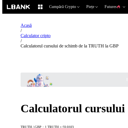
Cumpără Crypto
Piețe
Futures
Acasă
/
Calculator cripto
/
Calculatorul cursului de schimb de la TRUTH la GBP
B
Calculatorul cursulu
TRUTH / GBP：1 TRUTH = £0.0103