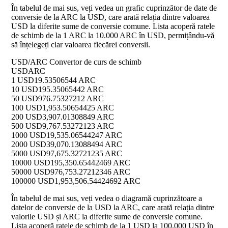
În tabelul de mai sus, veți vedea un grafic cuprinzător de date de
conversie de la ARC la USD, care arată relația dintre valoarea
USD la diferite sume de conversie comune. Lista acoperă ratele
de schimb de la 1 ARC la 10.000 ARC în USD, permițându-vă
să înțelegeți clar valoarea fiecărei conversii.
USD/ARC Convertor de curs de schimb
USD
ARC
1 USD
19.53506544 ARC
10 USD
195.35065442 ARC
50 USD
976.75327212 ARC
100 USD
1,953.50654425 ARC
200 USD
3,907.01308849 ARC
500 USD
9,767.53272123 ARC
1000 USD
19,535.06544247 ARC
2000 USD
39,070.13088494 ARC
5000 USD
97,675.32721235 ARC
10000 USD
195,350.65442469 ARC
50000 USD
976,753.27212346 ARC
100000 USD
1,953,506.54424692 ARC
În tabelul de mai sus, veți vedea o diagramă cuprinzătoare a
datelor de conversie de la USD la ARC, care arată relația dintre
valorile USD și ARC la diferite sume de conversie comune.
Lista acoperă ratele de schimb de la 1 USD la 100.000 USD în