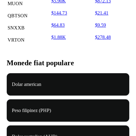
$5.90K
$872.13
MUON
$144.73
$21.41
QBTSON
$64.83
$9.59
SNXXB
$1.88K
$278.48
VRTON
Monede fiat populare
Dolar american
Peso filipinez (PHP)