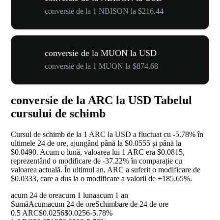
conversie de la 1 NBISON la $216.44
conversie de la MUON la USD
conversie de la 1 MUON la $874.68
conversie de la ARC la USD Tabelul
cursului de schimb
Cursul de schimb de la 1 ARC la USD a fluctuat cu
-5.78%
în
ultimele 24 de ore, ajungând până la $0.0555 și până la
$0.0490. Acum o lună, valoarea lui 1 ARC era $0.0815,
reprezentând o modificare de
-37.22%
în comparație cu
valoarea actuală. În ultimul an, ARC a suferit o modificare de
$0.0333, care a dus la o modificare a valorii de
+185.65%
.
acum 24 de ore
acum 1 luna
acum 1 an
Sumă
Acum
acum 24 de ore
Schimbare de 24 de ore
0.5 ARC
$0.0256
$0.0256
-5.78%