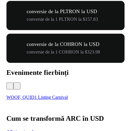
conversie de la PLTRON la USD
conversie de la 1 PLTRON la $157.83
conversie de la COHRON la USD
conversie de la 1 COHRON la $323.98
Evenimente fierbinți
WOOF, QUID1 Listing Carnival
You
Cum se transformă ARC în USD