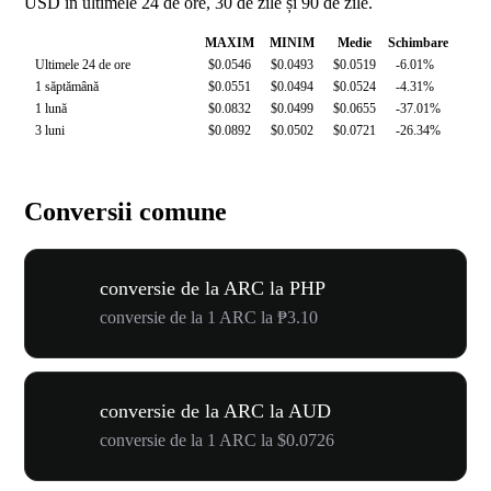
USD în ultimele 24 de ore, 30 de zile și 90 de zile.
MAXIM
MINIM
Medie
Schimbare
Ultimele 24 de ore
$0.0546
$0.0493
$0.0519
-6.01%
1 săptămână
$0.0551
$0.0494
$0.0524
-4.31%
1 lună
$0.0832
$0.0499
$0.0655
-37.01%
3 luni
$0.0892
$0.0502
$0.0721
-26.34%
Conversii comune
conversie de la ARC la PHP
conversie de la 1 ARC la ₱3.10
conversie de la ARC la AUD
conversie de la 1 ARC la $0.0726