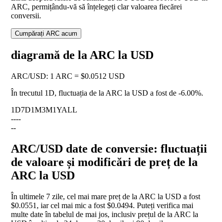
ARC, permițându-vă să înțelegeți clar valoarea fiecărei
conversii.
Cumpărați ARC acum
diagramă de la ARC la USD
ARC
/
USD
:
1 ARC = $0.0512 USD
În trecutul 1D, fluctuația de la ARC la USD a fost de
-6.00%
.
1D
7D
1M
3M
1Y
ALL
--
--
--
ARC/USD date de conversie: fluctuații
de valoare și modificări de preț de la
ARC la USD
În ultimele 7 zile, cel mai mare preț de la ARC la USD a fost
$0.0551, iar cel mai mic a fost $0.0494. Puteți verifica mai
multe date în tabelul de mai jos, inclusiv prețul de la ARC la