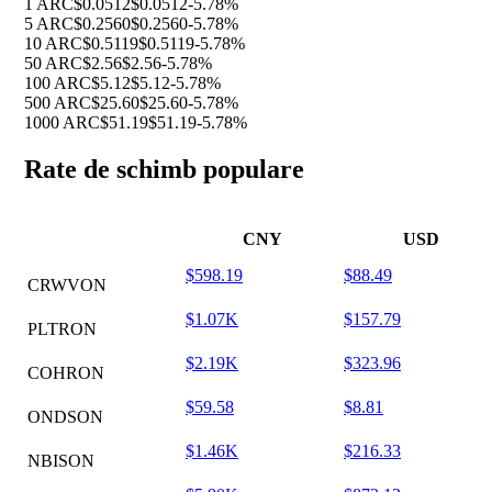
1 ARC
$0.0512
$0.0512
-5.78%
5 ARC
$0.2560
$0.2560
-5.78%
10 ARC
$0.5119
$0.5119
-5.78%
50 ARC
$2.56
$2.56
-5.78%
100 ARC
$5.12
$5.12
-5.78%
500 ARC
$25.60
$25.60
-5.78%
1000 ARC
$51.19
$51.19
-5.78%
Rate de schimb populare
CNY
USD
$598.19
$88.49
CRWVON
$1.07K
$157.79
PLTRON
$2.19K
$323.96
COHRON
$59.58
$8.81
ONDSON
$1.46K
$216.33
NBISON