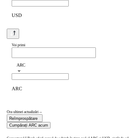
USD
Voi primi
ARC
ARC
Ora ultimei actualizări --
Reîmprospătare
Cumpărați ARC acum