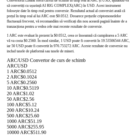
Convertorul LBank oferă cursul de schimb în timp real al ARC și USD, ajutându-vă
să convertiți cu ușurință AI RIG COMPLEX(ARC) în USD. Acest instrument
folosește date în timp real pentru conversie. Rezultatul actual al conversiei arată că
prețul în timp real al lui ARC este $0.0512. Deoarece prețurile criptomonedelor
fluctuează frecvent, vă recomandăm să verificați din nou această pagină înainte de a
tranzacționa pentru a vedea cele mai recente rezultate de conversie.
1 ARC este evaluat în prezent la $0.0512, ceea ce înseamnă că cumpărarea a 5 ARC
vă va costa $0.2560. În mod similar, 1 USD poate fi convertit în 19.53506544 ARC,
iar 50 USD poate fi convertit în 976.753272 ARC. Aceste rezultate de conversie nu
includ taxele de platformă sau taxele de mineri.
ARC/USD Convertor de curs de schimb
ARC
USD
1 ARC
$0.0512
2 ARC
$0.1024
5 ARC
$0.2560
10 ARC
$0.5119
20 ARC
$1.02
50 ARC
$2.56
100 ARC
$5.12
200 ARC
$10.24
500 ARC
$25.60
1000 ARC
$51.19
5000 ARC
$255.95
10000 ARC
$511.90