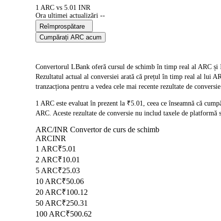
1 ARC vs 5.01 INR
Ora ultimei actualizări --
Reîmprospătare
Cumpărați ARC acum
Convertorul LBank oferă cursul de schimb în timp real al ARC și
Rezultatul actual al conversiei arată că prețul în timp real al lui
tranzacționa pentru a vedea cele mai recente rezultate de conversie
1 ARC este evaluat în prezent la ₹5.01, ceea ce înseamnă că cump
ARC. Aceste rezultate de conversie nu includ taxele de platformă s
ARC/INR Convertor de curs de schimb
ARC
INR
1 ARC
₹5.01
2 ARC
₹10.01
5 ARC
₹25.03
10 ARC
₹50.06
20 ARC
₹100.12
50 ARC
₹250.31
100 ARC
₹500.62