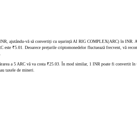
 INR, ajutându-vă să convertiți cu ușurință AI RIG COMPLEX(ARC) în INR. Aces
 ARC este ₹5.01. Deoarece prețurile criptomonedelor fluctuează frecvent, vă reco
.
ărarea a 5 ARC vă va costa ₹25.03. În mod similar, 1 INR poate fi convertit î
au taxele de mineri.