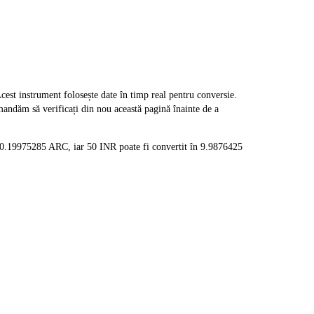
t instrument folosește date în timp real pentru conversie.
mandăm să verificați din nou această pagină înainte de a
n 0.19975285 ARC, iar 50 INR poate fi convertit în 9.9876425