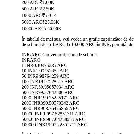
200 ARC
₹1.00K
500 ARC
₹2.50K
1000 ARC
₹5.01K
5000 ARC
₹25.03K
10000 ARC
₹50.06K
În tabelul de mai sus, veți vedea un grafic cuprinzător de d
de schimb de la 1 ARC la 10.000 ARC în INR, permițându-vă 
INR/ARC Convertor de curs de schimb
INR
ARC
1 INR
0.19975285 ARC
10 INR
1.99752852 ARC
50 INR
9.98764259 ARC
100 INR
19.97528517 ARC
200 INR
39.95057034 ARC
500 INR
99.87642586 ARC
1000 INR
199.75285171 ARC
2000 INR
399.50570342 ARC
5000 INR
998.76425856 ARC
10000 INR
1,997.52851711 ARC
50000 INR
9,987.64258555 ARC
100000 INR
19,975.2851711 ARC