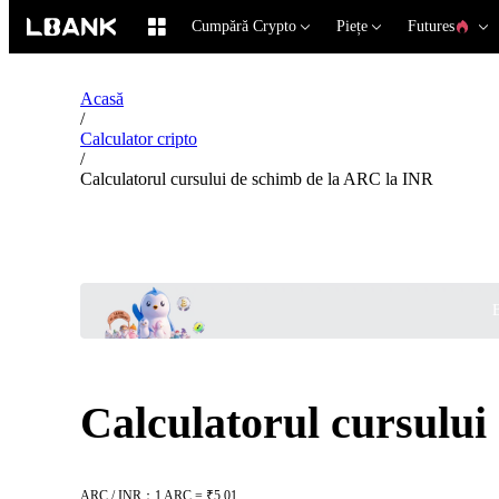
Cumpără Crypto
Piețe
Futures
Acasă
/
Calculator cripto
/
Calculatorul cursului de schimb de la ARC la INR
B
Calculatorul cursului
ARC / INR：1 ARC = ₹5.01