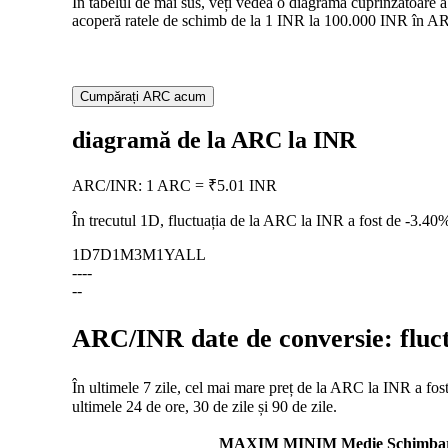
În tabelul de mai sus, veți vedea o diagramă cuprinzătoare a
acoperă ratele de schimb de la 1 INR la 100.000 INR în ARC,
Cumpărați ARC acum
diagramă de la ARC la INR
ARC
/
INR
:
1 ARC = ₹5.01 INR
În trecutul 1D, fluctuația de la ARC la INR a fost de
-3.40
1D
7D
1M
3M
1Y
ALL
--
--
--
ARC/INR date de conversie: fluctu
În ultimele 7 zile, cel mai mare preț de la ARC la INR a fost
ultimele 24 de ore, 30 de zile și 90 de zile.
MAXIM
MINIM
Medie
Schimba