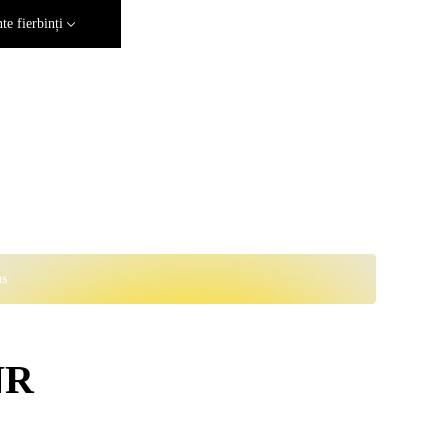
e fierbinți
ns
NR