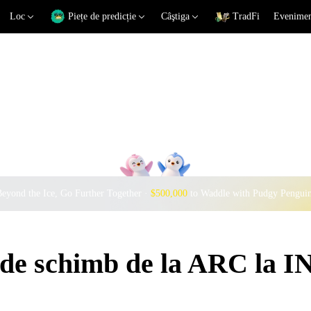
Loc
Piețe de predicție
Câştiga
TradFi
Eveniment
eyond the Ice, Go Further Together ·
$500,000
to Waddle with Pudgy Pengui
 de schimb de la ARC la I