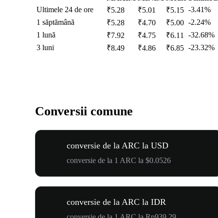
Ultimele 24 de ore
-3.41%
₹5.28
₹5.01
₹5.15
1 săptămână
-2.24%
₹5.28
₹4.70
₹5.00
1 lună
-32.68%
₹7.92
₹4.75
₹6.11
3 luni
-23.32%
₹8.49
₹4.86
₹6.85
Conversii comune
conversie de la ARC la USD
conversie de la 1 ARC la $0.0526
conversie de la ARC la IDR
conversie de la 1 ARC la Rp939.29