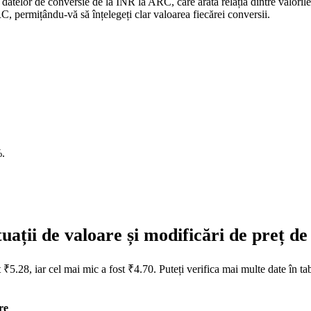
 datelor de conversie de la INR la ARC, care arată relația dintre valor
 permițându-vă să înțelegeți clar valoarea fiecărei conversii.
%
.
ații de valoare și modificări de preț d
 ₹5.28, iar cel mai mic a fost ₹4.70. Puteți verifica mai multe date în t
re