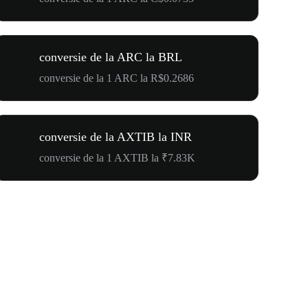
conversie de la ARC la BRL
conversie de la 1 ARC la R$0.2686
conversie de la AXTIB la INR
conversie de la 1 AXTIB la ₹7.83K
$500,000 T