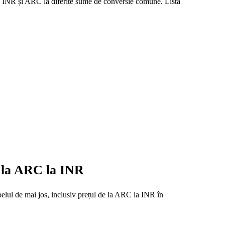
ile INR și ARC la diferite sume de conversie comune. Lista
e la ARC la INR
abelul de mai jos, inclusiv prețul de la ARC la INR în