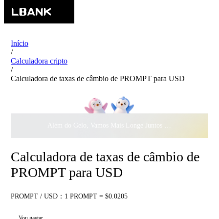
Início
/
Calculadora cripto
/
Calculadora de taxas de câmbio de PROMPT para USD
Além do Gelo, Vamos Mais Longe Juntos ·
$500.000
ao Dar 
Calculadora de taxas de câmbio de
PROMPT para USD
PROMPT / USD：1 PROMPT = $0.0205
Vou gastar