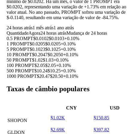
mínimo de $0.0202. Há um mês, o valor de 1 PROMPT era
$0.0202, representando uma variação de
+1.73%
em relação ao
valor atual. No ano passado, PROMPT sofreu uma variação de
$-0.1140, resultando em uma variação de valor de
-84.75%
.
24 horas atrás
1 mês atrás
1 ano atrás
Quantidade
Agora
24 horas atrás
Mudança de 24 horas
0.5 PROMPT
$0.0102
$0.0103
+0.10%
1 PROMPT
$0.0205
$0.0205
+0.10%
5 PROMPT
$0.1023
$0.1025
+0.10%
10 PROMPT
$0.2047
$0.2050
+0.10%
50 PROMPT
$1.02
$1.03
+0.10%
100 PROMPT
$2.05
$2.05
+0.10%
500 PROMPT
$10.24
$10.25
+0.10%
1000 PROMPT
$20.47
$20.50
+0.10%
Taxas de câmbio populares
CNY
USD
$1.02K
$150.85
SHOPON
$2.69K
$397.82
GLDON