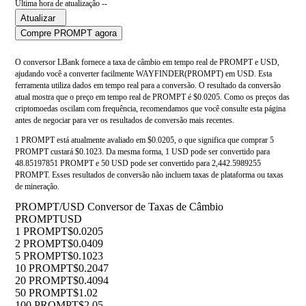
Última hora de atualização --
Atualizar
Compre PROMPT agora
O conversor LBank fornece a taxa de câmbio em tempo real de PROMPT e USD,
ajudando você a converter facilmente WAYFINDER(PROMPT) em USD. Esta
ferramenta utiliza dados em tempo real para a conversão. O resultado da conversão
atual mostra que o preço em tempo real de PROMPT é $0.0205. Como os preços das
criptomoedas oscilam com frequência, recomendamos que você consulte esta página
antes de negociar para ver os resultados de conversão mais recentes.
1 PROMPT está atualmente avaliado em $0.0205, o que significa que comprar 5
PROMPT custará $0.1023. Da mesma forma, 1 USD pode ser convertido para
48.85197851 PROMPT e 50 USD pode ser convertido para 2,442.5989255
PROMPT. Esses resultados de conversão não incluem taxas de plataforma ou taxas
de mineração.
PROMPT/USD Conversor de Taxas de Câmbio
PROMPT
USD
1 PROMPT
$0.0205
2 PROMPT
$0.0409
5 PROMPT
$0.1023
10 PROMPT
$0.2047
20 PROMPT
$0.4094
50 PROMPT
$1.02
100 PROMPT
$2.05