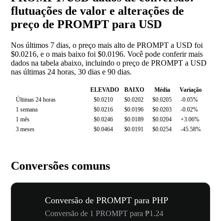
flutuações de valor e alterações de
preço de PROMPT para USD
Nos últimos 7 dias, o preço mais alto de PROMPT a USD foi
$0.0216, e o mais baixo foi $0.0196. Você pode conferir mais
dados na tabela abaixo, incluindo o preço de PROMPT a USD
nas últimas 24 horas, 30 dias e 90 dias.
ELEVADO
BAIXO
Média
Variação
Últimas 24 horas
$0.0210
$0.0202
$0.0205
-0.05%
1 semana
$0.0216
$0.0196
$0.0203
-0.02%
1 mês
$0.0246
$0.0189
$0.0204
+3.06%
3 meses
$0.0464
$0.0191
$0.0254
-45.58%
Conversões comuns
Conversão de PROMPT para PHP
Conversão de 1 PROMPT para ₱1.24