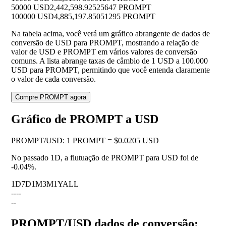
50000 USD
2,442,598.92525647 PROMPT
100000 USD
4,885,197.85051295 PROMPT
Na tabela acima, você verá um gráfico abrangente de dados de
conversão de USD para PROMPT, mostrando a relação de
valor de USD e PROMPT em vários valores de conversão
comuns. A lista abrange taxas de câmbio de 1 USD a 100.000
USD para PROMPT, permitindo que você entenda claramente
o valor de cada conversão.
Compre PROMPT agora
Gráfico de PROMPT a USD
PROMPT
/
USD
:
1 PROMPT = $0.0205 USD
No passado 1D, a flutuação de PROMPT para USD foi de
-0.04%
.
1D
7D
1M
3M
1Y
ALL
--
--
--
PROMPT/USD dados de conversão: