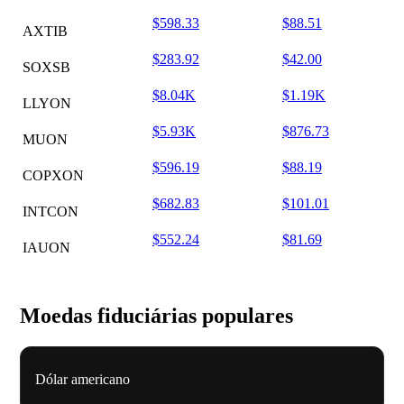
$598.33
$88.51
AXTIB
$283.92
$42.00
SOXSB
$8.04K
$1.19K
LLYON
$5.93K
$876.73
MUON
$596.19
$88.19
COPXON
$682.83
$101.01
INTCON
$552.24
$81.69
IAUON
Moedas fiduciárias populares
Dólar americano