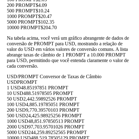
200 PROMPT
$4.09
500 PROMPT
$10.24
1000 PROMPT
$20.47
5000 PROMPT
$102.35
10000 PROMPT
$204.70
Na tabela acima, você verá um gráfico abrangente de dados de
conversão de PROMPT para USD, mostrando a relação de
valor do USD em vários valores de conversão comuns. A lista
abrange taxas de câmbio de 1 PROMPT a 10.000 PROMPT
para USD, permitindo que você entenda claramente o valor de
cada conversão.
USD/PROMPT Conversor de Taxas de Câmbio
USD
PROMPT
1 USD
48.85197851 PROMPT
10 USD
488.51978505 PROMPT
50 USD
2,442.59892526 PROMPT
100 USD
4,885.19785051 PROMPT
200 USD
9,770.39570103 PROMPT
500 USD
24,425.98925256 PROMPT
1000 USD
48,851.97850513 PROMPT
2000 USD
97,703.95701026 PROMPT
5000 USD
244,259.89252565 PROMPT
10000 USD
488,519.78505129 PROMPT