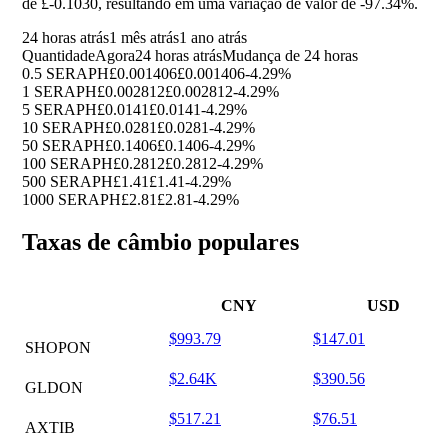
de £-0.1030, resultando em uma variação de valor de
-97.34%
.
24 horas atrás
1 mês atrás
1 ano atrás
Quantidade
Agora
24 horas atrás
Mudança de 24 horas
0.5 SERAPH
£0.001406
£0.001406
-4.29%
1 SERAPH
£0.002812
£0.002812
-4.29%
5 SERAPH
£0.0141
£0.0141
-4.29%
10 SERAPH
£0.0281
£0.0281
-4.29%
50 SERAPH
£0.1406
£0.1406
-4.29%
100 SERAPH
£0.2812
£0.2812
-4.29%
500 SERAPH
£1.41
£1.41
-4.29%
1000 SERAPH
£2.81
£2.81
-4.29%
Taxas de câmbio populares
CNY
USD
$993.79
$147.01
SHOPON
$2.64K
$390.56
GLDON
$517.21
$76.51
AXTIB