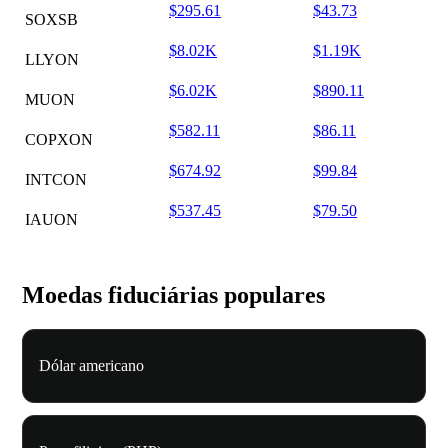
$295.61
$43.73
SOXSB
$8.02K
$1.19K
LLYON
$6.02K
$890.11
MUON
$582.11
$86.11
COPXON
$674.92
$99.84
INTCON
$537.45
$79.50
IAUON
Moedas fiduciárias populares
Dólar americano