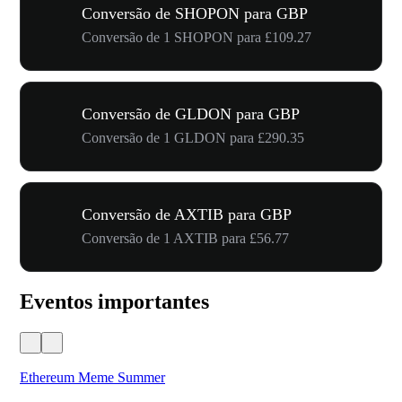
Conversão de SHOPON para GBP
Conversão de 1 SHOPON para £109.27
Conversão de GLDON para GBP
Conversão de 1 GLDON para £290.35
Conversão de AXTIB para GBP
Conversão de 1 AXTIB para £56.77
Eventos importantes
Ethereum Meme Summer
WO