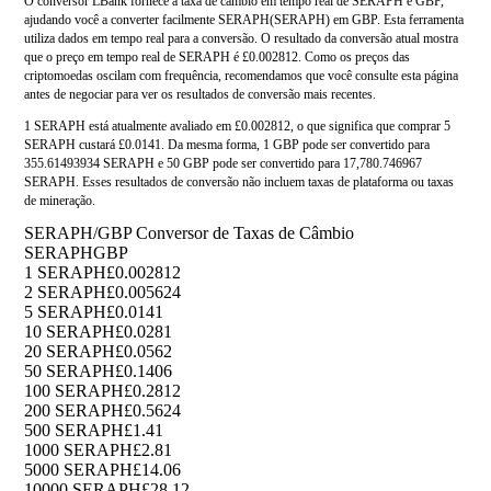
O conversor LBank fornece a taxa de câmbio em tempo real de SERAPH e GBP,
ajudando você a converter facilmente SERAPH(SERAPH) em GBP. Esta ferramenta
utiliza dados em tempo real para a conversão. O resultado da conversão atual mostra
que o preço em tempo real de SERAPH é £0.002812. Como os preços das
criptomoedas oscilam com frequência, recomendamos que você consulte esta página
antes de negociar para ver os resultados de conversão mais recentes.
1 SERAPH está atualmente avaliado em £0.002812, o que significa que comprar 5
SERAPH custará £0.0141. Da mesma forma, 1 GBP pode ser convertido para
355.61493934 SERAPH e 50 GBP pode ser convertido para 17,780.746967
SERAPH. Esses resultados de conversão não incluem taxas de plataforma ou taxas
de mineração.
SERAPH/GBP Conversor de Taxas de Câmbio
SERAPH
GBP
1 SERAPH
£0.002812
2 SERAPH
£0.005624
5 SERAPH
£0.0141
10 SERAPH
£0.0281
20 SERAPH
£0.0562
50 SERAPH
£0.1406
100 SERAPH
£0.2812
200 SERAPH
£0.5624
500 SERAPH
£1.41
1000 SERAPH
£2.81
5000 SERAPH
£14.06
10000 SERAPH
£28.12