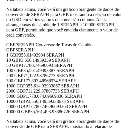
Na tabela acima, você verá um gráfico abrangente de dados de
conversão de SERAPH para GBP, mostrando a relação de valor
do USD em vários valores de conversão comuns. A lista
abrange taxas de câmbio de 1 SERAPH a 10.000 SERAPH
para GBP, permitindo que você entenda claramente o valor de
cada conversão.
GBP/SERAPH Conversor de Taxas de Câmbio
GBP
SERAPH
1 GBP
355.61493934 SERAPH
10 GBP
3,556.14939339 SERAPH
50 GBP
17,780.74696693 SERAPH
100 GBP
35,561.49393387 SERAPH
200 GBP
71,122.98786773 SERAPH
500 GBP
177,807.46966934 SERAPH
1000 GBP
355,614.93933867 SERAPH
2000 GBP
711,229.87867735 SERAPH
5000 GBP
1,778,074.69669336 SERAPH
10000 GBP
3,556,149.39338673 SERAPH
50000 GBP
17,780,746.96693363 SERAPH
100000 GBP
35,561,493.93386726 SERAPH
Na tabela acima, você verá um gráfico abrangente de dados de
conversão de GBP para SERAPH, mostrando a relação de