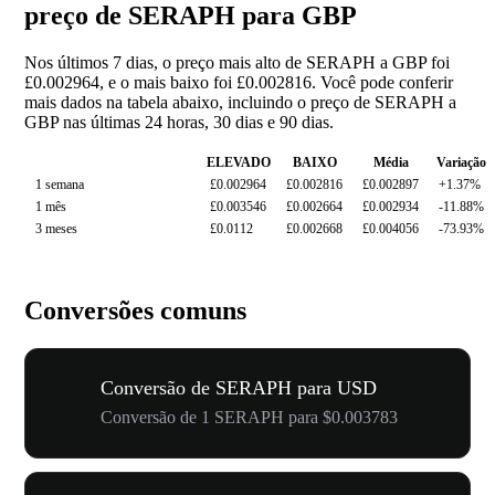
preço de SERAPH para GBP
Nos últimos 7 dias, o preço mais alto de SERAPH a GBP foi
£0.002964, e o mais baixo foi £0.002816. Você pode conferir
mais dados na tabela abaixo, incluindo o preço de SERAPH a
GBP nas últimas 24 horas, 30 dias e 90 dias.
ELEVADO
BAIXO
Média
Variação
1 semana
£0.002964
£0.002816
£0.002897
+1.37%
1 mês
£0.003546
£0.002664
£0.002934
-11.88%
3 meses
£0.0112
£0.002668
£0.004056
-73.93%
Conversões comuns
Conversão de SERAPH para USD
Conversão de 1 SERAPH para $0.003783