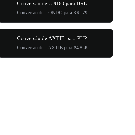
Conversão de ONDO para BRL
Conversão de 1 ONDO para R$1.79
Conversão de AXTIB para PHP
Conversão de 1 AXTIB para ₱4.85K
Carnaval 