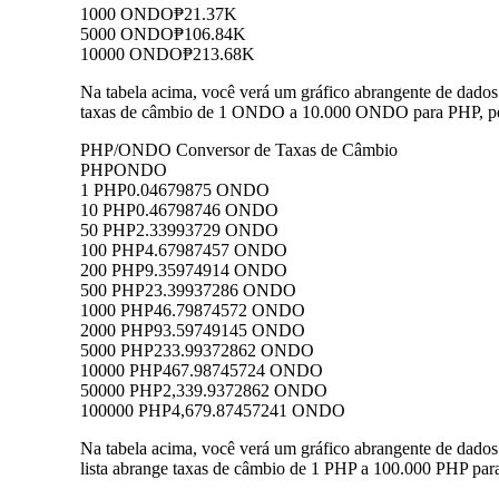
1000 ONDO
₱21.37K
5000 ONDO
₱106.84K
10000 ONDO
₱213.68K
Na tabela acima, você verá um gráfico abrangente de dado
taxas de câmbio de 1 ONDO a 10.000 ONDO para PHP, perm
PHP/ONDO Conversor de Taxas de Câmbio
PHP
ONDO
1 PHP
0.04679875 ONDO
10 PHP
0.46798746 ONDO
50 PHP
2.33993729 ONDO
100 PHP
4.67987457 ONDO
200 PHP
9.35974914 ONDO
500 PHP
23.39937286 ONDO
1000 PHP
46.79874572 ONDO
2000 PHP
93.59749145 ONDO
5000 PHP
233.99372862 ONDO
10000 PHP
467.98745724 ONDO
50000 PHP
2,339.9372862 ONDO
100000 PHP
4,679.87457241 ONDO
Na tabela acima, você verá um gráfico abrangente de dad
lista abrange taxas de câmbio de 1 PHP a 100.000 PHP par