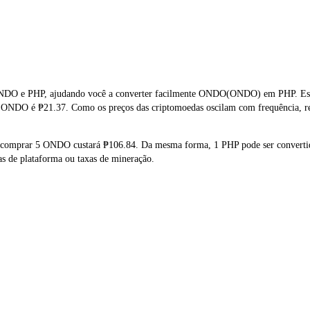
NDO e PHP, ajudando você a converter facilmente ONDO(ONDO) em PHP. Esta 
e ONDO é ₱21.37. Como os preços das criptomoedas oscilam com frequência, re
ue comprar 5 ONDO custará ₱106.84. Da mesma forma, 1 PHP pode ser convert
s de plataforma ou taxas de mineração.