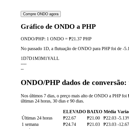
Compre ONDO agora
Gráfico de ONDO a PHP
ONDO
/
PHP
:
1 ONDO = ₱21.37 PHP
No passado 1D, a flutuação de ONDO para PHP foi de
-5
1D
7D
1M
3M
1Y
ALL
--
--
--
ONDO/PHP dados de conversão: f
Nos últimos 7 dias, o preço mais alto de ONDO a PHP foi 
últimas 24 horas, 30 dias e 90 dias.
ELEVADO
BAIXO
Média
Varia
Últimas 24 horas
₱22.67
₱21.00
₱22.03
-5.13
1 semana
₱24.74
₱21.03
₱23.03
-12.6