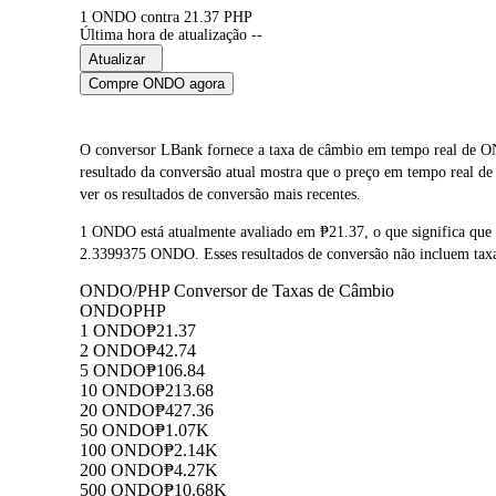
1 ONDO contra 21.37 PHP
Última hora de atualização --
Atualizar
Compre ONDO agora
O conversor LBank fornece a taxa de câmbio em tempo real de O
resultado da conversão atual mostra que o preço em tempo real d
ver os resultados de conversão mais recentes.
1 ONDO está atualmente avaliado em ₱21.37, o que significa q
2.3399375 ONDO. Esses resultados de conversão não incluem taxa
ONDO/PHP Conversor de Taxas de Câmbio
ONDO
PHP
1 ONDO
₱21.37
2 ONDO
₱42.74
5 ONDO
₱106.84
10 ONDO
₱213.68
20 ONDO
₱427.36
50 ONDO
₱1.07K
100 ONDO
₱2.14K
200 ONDO
₱4.27K
500 ONDO
₱10.68K