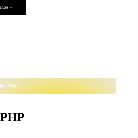
antes
dgy Penguins
a PHP