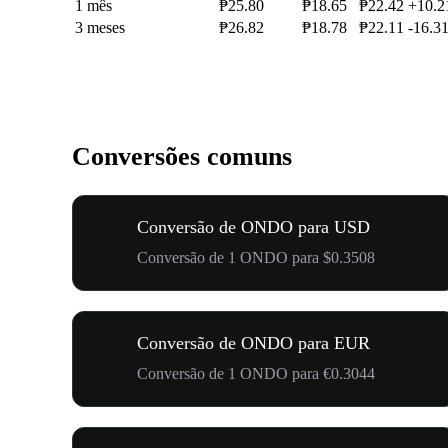
1 mês
₱25.80
₱18.65
₱22.42
+10.
3 meses
₱26.82
₱18.78
₱22.11
-16.3
Conversões comuns
Conversão de ONDO para USD
Conversão de 1 ONDO para $0.3508
Conversão de ONDO para EUR
Conversão de 1 ONDO para €0.3044