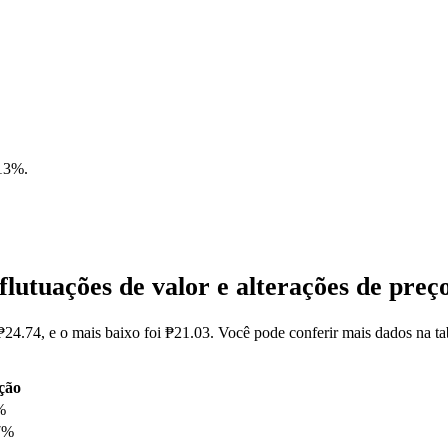
.13%
.
lutuações de valor e alterações de pr
₱24.74, e o mais baixo foi ₱21.03. Você pode conferir mais dados na 
ção
%
7%