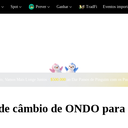
Spot
Prever
Ganhar
TradFi
Eventos import
o, Vamos Mais Longe Juntos ·
$500.000
ao Dar Passos de Pinguim com os Pu
s de câmbio de ONDO par