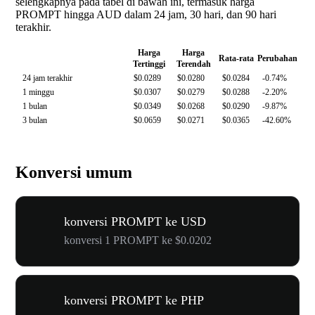
selengkapnya pada tabel di bawah ini, termasuk harga
PROMPT hingga AUD dalam 24 jam, 30 hari, dan 90 hari
terakhir.
Harga
Harga
Rata-rata
Perubahan
Tertinggi
Terendah
24 jam terakhir
$0.0289
$0.0280
$0.0284
-0.74%
1 minggu
$0.0307
$0.0279
$0.0288
-2.20%
1 bulan
$0.0349
$0.0268
$0.0290
-9.87%
3 bulan
$0.0659
$0.0271
$0.0365
-42.60%
Konversi umum
konversi PROMPT ke USD
konversi 1 PROMPT ke $0.0202
konversi PROMPT ke PHP