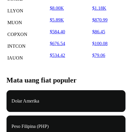
$8.00K
$1.18K
LLYON
$5.89K
$870.99
MUON
$584.40
$86.45
COPXON
$676.54
$100.08
INTCON
$534.42
$79.06
IAUON
Mata uang fiat populer
Dolar Amerika
Peso Filipina (PHP)