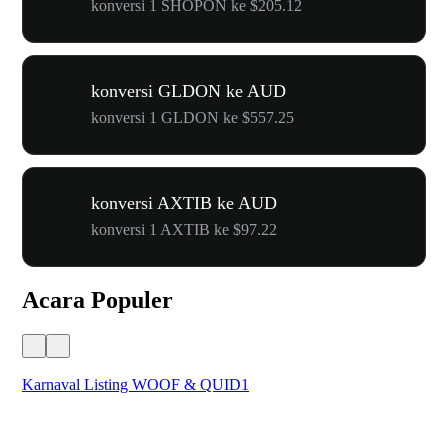
konversi 1 SHOPON ke $205.12
konversi GLDON ke AUD
konversi 1 GLDON ke $557.25
konversi AXTIB ke AUD
konversi 1 AXTIB ke $97.22
Acara Populer
Karnaval Listing WOOF & QUID1
Un