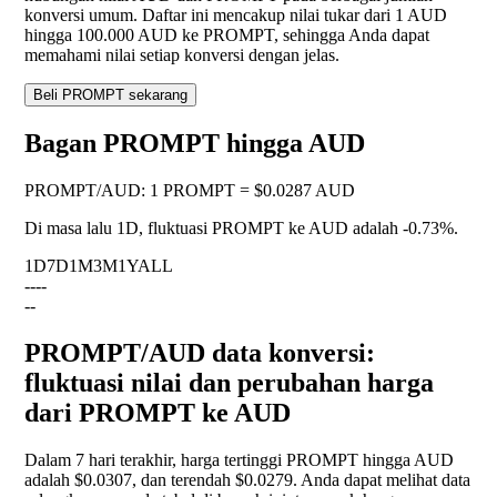
konversi umum. Daftar ini mencakup nilai tukar dari 1 AUD
hingga 100.000 AUD ke PROMPT, sehingga Anda dapat
memahami nilai setiap konversi dengan jelas.
Beli PROMPT sekarang
Bagan PROMPT hingga AUD
PROMPT
/
AUD
:
1 PROMPT = $0.0287 AUD
Di masa lalu 1D, fluktuasi PROMPT ke AUD adalah
-0.73%
.
1D
7D
1M
3M
1Y
ALL
--
--
--
PROMPT/AUD data konversi:
fluktuasi nilai dan perubahan harga
dari PROMPT ke AUD
Dalam 7 hari terakhir, harga tertinggi PROMPT hingga AUD
adalah $0.0307, dan terendah $0.0279. Anda dapat melihat data