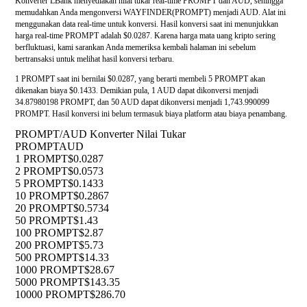
Konverter LBank menyediakan nilai tukar real-time PROMPT dan AUD, sehingga
memudahkan Anda mengonversi WAYFINDER(PROMPT) menjadi AUD. Alat ini
menggunakan data real-time untuk konversi. Hasil konversi saat ini menunjukkan
harga real-time PROMPT adalah $0.0287. Karena harga mata uang kripto sering
berfluktuasi, kami sarankan Anda memeriksa kembali halaman ini sebelum
bertransaksi untuk melihat hasil konversi terbaru.
1 PROMPT saat ini bernilai $0.0287, yang berarti membeli 5 PROMPT akan
dikenakan biaya $0.1433. Demikian pula, 1 AUD dapat dikonversi menjadi
34.87980198 PROMPT, dan 50 AUD dapat dikonversi menjadi 1,743.990099
PROMPT. Hasil konversi ini belum termasuk biaya platform atau biaya penambang.
PROMPT/AUD Konverter Nilai Tukar
PROMPT
AUD
1 PROMPT
$0.0287
2 PROMPT
$0.0573
5 PROMPT
$0.1433
10 PROMPT
$0.2867
20 PROMPT
$0.5734
50 PROMPT
$1.43
100 PROMPT
$2.87
200 PROMPT
$5.73
500 PROMPT
$14.33
1000 PROMPT
$28.67
5000 PROMPT
$143.35
10000 PROMPT
$286.70