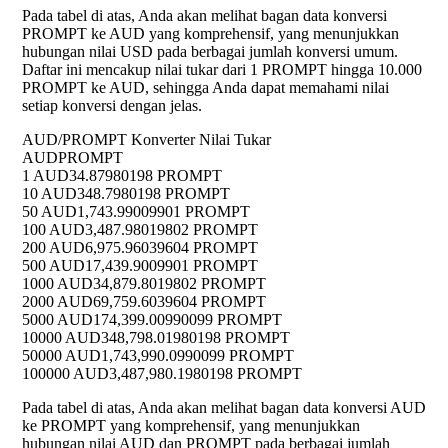
Pada tabel di atas, Anda akan melihat bagan data konversi
PROMPT ke AUD yang komprehensif, yang menunjukkan
hubungan nilai USD pada berbagai jumlah konversi umum.
Daftar ini mencakup nilai tukar dari 1 PROMPT hingga 10.000
PROMPT ke AUD, sehingga Anda dapat memahami nilai
setiap konversi dengan jelas.
AUD/PROMPT Konverter Nilai Tukar
AUD
PROMPT
1 AUD
34.87980198 PROMPT
10 AUD
348.7980198 PROMPT
50 AUD
1,743.99009901 PROMPT
100 AUD
3,487.98019802 PROMPT
200 AUD
6,975.96039604 PROMPT
500 AUD
17,439.9009901 PROMPT
1000 AUD
34,879.8019802 PROMPT
2000 AUD
69,759.6039604 PROMPT
5000 AUD
174,399.00990099 PROMPT
10000 AUD
348,798.01980198 PROMPT
50000 AUD
1,743,990.0990099 PROMPT
100000 AUD
3,487,980.1980198 PROMPT
Pada tabel di atas, Anda akan melihat bagan data konversi AUD
ke PROMPT yang komprehensif, yang menunjukkan
hubungan nilai AUD dan PROMPT pada berbagai jumlah