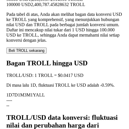
100000 USD
2,400,787.45828632 TROLL
Pada tabel di atas, Anda akan melihat bagan data konversi USD
ke TROLL yang komprehensif, yang menunjukkan hubungan
nilai USD dan TROLL pada berbagai jumlah konversi umum.
Daftar ini mencakup nilai tukar dari 1 USD hingga 100.000
USD ke TROLL, sehingga Anda dapat memahami nilai setiap
konversi dengan jelas.
Beli TROLL sekarang
Bagan TROLL hingga USD
TROLL
/
USD
:
1 TROLL = $0.0417 USD
Di masa lalu 1D, fluktuasi TROLL ke USD adalah
-0.59%
.
1D
7D
1M
3M
1Y
ALL
--
--
--
TROLL/USD data konversi: fluktuasi
nilai dan perubahan harga dari