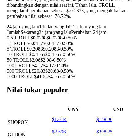
dibandingkan dengan nilai saat ini. Tahun lalu, TROLL
mengalami perubahan sebesar $-0.1373, yang mengakibatkan
perubahan nilai sebesar
-76.72%
.
24 jam yang lalu
1 bulan yang lalu
1 tahun yang lalu
Jumlah
Sekarang
24 jam yang lalu
Perubahan 24 jam
0.5 TROLL
$0.0208
$0.0208
-0.50%
1 TROLL
$0.0417
$0.0417
-0.50%
5 TROLL
$0.2083
$0.2083
-0.50%
10 TROLL
$0.4165
$0.4165
-0.50%
50 TROLL
$2.08
$2.08
-0.50%
100 TROLL
$4.17
$4.17
-0.50%
500 TROLL
$20.83
$20.83
-0.50%
1000 TROLL
$41.65
$41.65
-0.50%
Nilai tukar populer
CNY
USD
$1.01K
$148.96
SHOPON
$2.69K
$398.25
GLDON