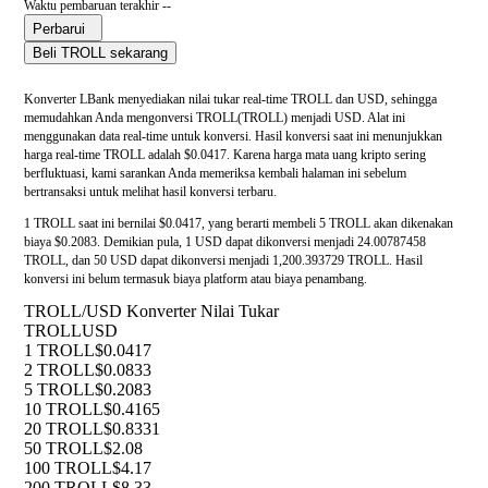
Waktu pembaruan terakhir --
Perbarui
Beli TROLL sekarang
Konverter LBank menyediakan nilai tukar real-time TROLL dan USD, sehingga
memudahkan Anda mengonversi TROLL(TROLL) menjadi USD. Alat ini
menggunakan data real-time untuk konversi. Hasil konversi saat ini menunjukkan
harga real-time TROLL adalah $0.0417. Karena harga mata uang kripto sering
berfluktuasi, kami sarankan Anda memeriksa kembali halaman ini sebelum
bertransaksi untuk melihat hasil konversi terbaru.
1 TROLL saat ini bernilai $0.0417, yang berarti membeli 5 TROLL akan dikenakan
biaya $0.2083. Demikian pula, 1 USD dapat dikonversi menjadi 24.00787458
TROLL, dan 50 USD dapat dikonversi menjadi 1,200.393729 TROLL. Hasil
konversi ini belum termasuk biaya platform atau biaya penambang.
TROLL/USD Konverter Nilai Tukar
TROLL
USD
1 TROLL
$0.0417
2 TROLL
$0.0833
5 TROLL
$0.2083
10 TROLL
$0.4165
20 TROLL
$0.8331
50 TROLL
$2.08
100 TROLL
$4.17
200 TROLL
$8.33