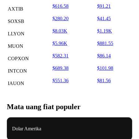
$616.58
$91.21
AXTIB
$280.20
$41.45
SOXSB
$8.03K
$1.19K
LLYON
$5.96K
$881.55
MUON
$582.31
$86.14
COPXON
$689.38
$101.98
INTCON
$551.36
$81.56
IAUON
Mata uang fiat populer
Dolar Amerika