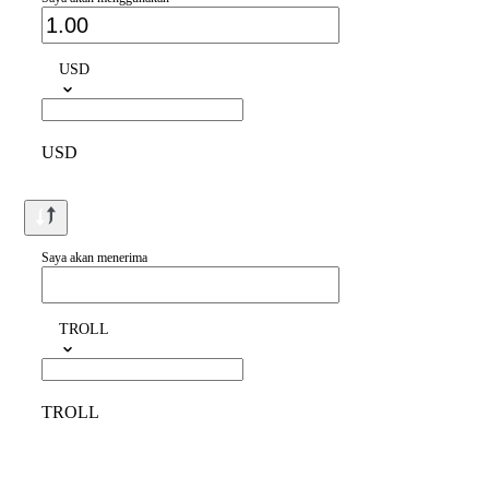
USD
USD
Saya akan menerima
TROLL
TROLL