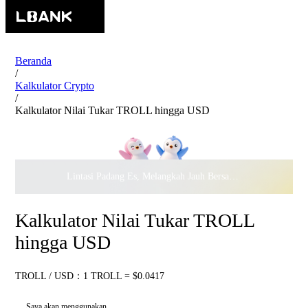
Beranda
/
Kalkulator Crypto
/
Kalkulator Nilai Tukar TROLL hingga USD
Lintasi Padang Es, Melangkah Jauh Bersama · Rayakan
$500.
Kalkulator Nilai Tukar TROLL
hingga USD
TROLL / USD：1 TROLL = $0.0417
Saya akan menggunakan