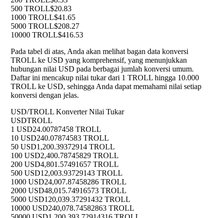
500 TROLL
$20.83
1000 TROLL
$41.65
5000 TROLL
$208.27
10000 TROLL
$416.53
Pada tabel di atas, Anda akan melihat bagan data konversi
TROLL ke USD yang komprehensif, yang menunjukkan
hubungan nilai USD pada berbagai jumlah konversi umum.
Daftar ini mencakup nilai tukar dari 1 TROLL hingga 10.000
TROLL ke USD, sehingga Anda dapat memahami nilai setiap
konversi dengan jelas.
USD/TROLL Konverter Nilai Tukar
USD
TROLL
1 USD
24.00787458 TROLL
10 USD
240.07874583 TROLL
50 USD
1,200.39372914 TROLL
100 USD
2,400.78745829 TROLL
200 USD
4,801.57491657 TROLL
500 USD
12,003.93729143 TROLL
1000 USD
24,007.87458286 TROLL
2000 USD
48,015.74916573 TROLL
5000 USD
120,039.37291432 TROLL
10000 USD
240,078.74582863 TROLL
50000 USD
1,200,393.72914316 TROLL