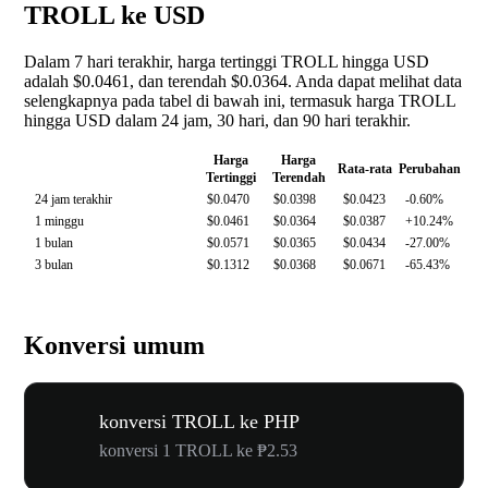
TROLL ke USD
Dalam 7 hari terakhir, harga tertinggi TROLL hingga USD
adalah $0.0461, dan terendah $0.0364. Anda dapat melihat data
selengkapnya pada tabel di bawah ini, termasuk harga TROLL
hingga USD dalam 24 jam, 30 hari, dan 90 hari terakhir.
Harga
Harga
Rata-rata
Perubahan
Tertinggi
Terendah
24 jam terakhir
$0.0470
$0.0398
$0.0423
-0.60%
1 minggu
$0.0461
$0.0364
$0.0387
+10.24%
1 bulan
$0.0571
$0.0365
$0.0434
-27.00%
3 bulan
$0.1312
$0.0368
$0.0671
-65.43%
Konversi umum
konversi TROLL ke PHP
konversi 1 TROLL ke ₱2.53