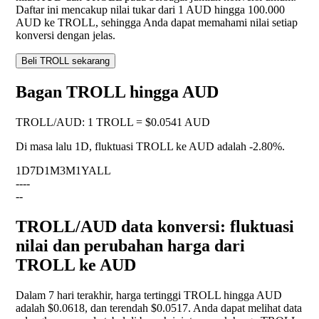
Daftar ini mencakup nilai tukar dari 1 AUD hingga 100.000
AUD ke TROLL, sehingga Anda dapat memahami nilai setiap
konversi dengan jelas.
Beli TROLL sekarang
Bagan TROLL hingga AUD
TROLL
/
AUD
:
1 TROLL = $0.0541 AUD
Di masa lalu 1D, fluktuasi TROLL ke AUD adalah
-2.80%
.
1D
7D
1M
3M
1Y
ALL
--
--
--
TROLL/AUD data konversi: fluktuasi
nilai dan perubahan harga dari
TROLL ke AUD
Dalam 7 hari terakhir, harga tertinggi TROLL hingga AUD
adalah $0.0618, dan terendah $0.0517. Anda dapat melihat data