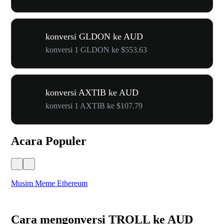
konversi GLDON ke AUD
konversi 1 GLDON ke $553.63
konversi AXTIB ke AUD
konversi 1 AXTIB ke $107.79
Acara Populer
Musim Meme Ethereum
Ka
Cara mengonversi TROLL ke AUD