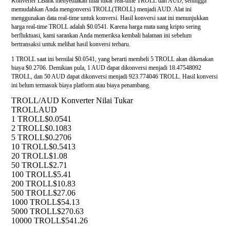
Konverter LBank menyediakan nilai tukar real-time TROLL dan AUD, sehingga
memudahkan Anda mengonversi TROLL(TROLL) menjadi AUD. Alat ini
menggunakan data real-time untuk konversi. Hasil konversi saat ini menunjukkan
harga real-time TROLL adalah $0.0541. Karena harga mata uang kripto sering
berfluktuasi, kami sarankan Anda memeriksa kembali halaman ini sebelum
bertransaksi untuk melihat hasil konversi terbaru.
1 TROLL saat ini bernilai $0.0541, yang berarti membeli 5 TROLL akan dikenakan
biaya $0.2706. Demikian pula, 1 AUD dapat dikonversi menjadi 18.47548092
TROLL, dan 50 AUD dapat dikonversi menjadi 923.774046 TROLL. Hasil konversi
ini belum termasuk biaya platform atau biaya penambang.
TROLL/AUD Konverter Nilai Tukar
TROLL
AUD
1 TROLL
$0.0541
2 TROLL
$0.1083
5 TROLL
$0.2706
10 TROLL
$0.5413
20 TROLL
$1.08
50 TROLL
$2.71
100 TROLL
$5.41
200 TROLL
$10.83
500 TROLL
$27.06
1000 TROLL
$54.13
5000 TROLL
$270.63
10000 TROLL
$541.26