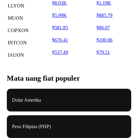
$8.03K
$1.19K
LLYON
$5.99K
$885.79
MUON
$581.85
$86.07
COPXON
$676.41
$100.06
INTCON
$537.49
$79.51
IAUON
Mata uang fiat populer
Dolar Amerika
Peso Filipina (PHP)