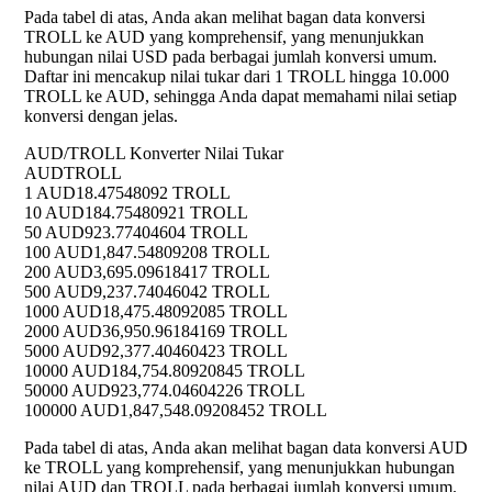
Pada tabel di atas, Anda akan melihat bagan data konversi
TROLL ke AUD yang komprehensif, yang menunjukkan
hubungan nilai USD pada berbagai jumlah konversi umum.
Daftar ini mencakup nilai tukar dari 1 TROLL hingga 10.000
TROLL ke AUD, sehingga Anda dapat memahami nilai setiap
konversi dengan jelas.
AUD/TROLL Konverter Nilai Tukar
AUD
TROLL
1 AUD
18.47548092 TROLL
10 AUD
184.75480921 TROLL
50 AUD
923.77404604 TROLL
100 AUD
1,847.54809208 TROLL
200 AUD
3,695.09618417 TROLL
500 AUD
9,237.74046042 TROLL
1000 AUD
18,475.48092085 TROLL
2000 AUD
36,950.96184169 TROLL
5000 AUD
92,377.40460423 TROLL
10000 AUD
184,754.80920845 TROLL
50000 AUD
923,774.04604226 TROLL
100000 AUD
1,847,548.09208452 TROLL
Pada tabel di atas, Anda akan melihat bagan data konversi AUD
ke TROLL yang komprehensif, yang menunjukkan hubungan
nilai AUD dan TROLL pada berbagai jumlah konversi umum.