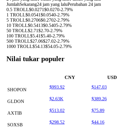
Jumlah
Sekarang
24 jam yang lalu
Perubahan 24 jam
0.5 TROLL
$0.0271
$0.0270
-2.79%
1 TROLL
$0.0541
$0.0540
-2.79%
5 TROLL
$0.2706
$0.2702
-2.79%
10 TROLL
$0.5413
$0.5405
-2.79%
50 TROLL
$2.71
$2.70
-2.79%
100 TROLL
$5.41
$5.40
-2.79%
500 TROLL
$27.06
$27.02
-2.79%
1000 TROLL
$54.13
$54.05
-2.79%
Nilai tukar populer
CNY
USD
$993.92
$147.03
SHOPON
$2.63K
$389.26
GLDON
$513.02
$75.89
AXTIB
$298.52
$44.16
SOXSB