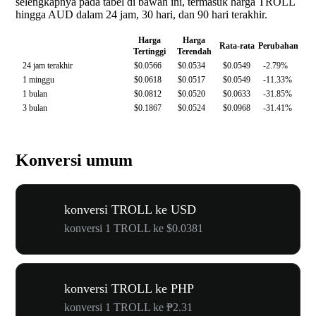
selengkapnya pada tabel di bawah ini, termasuk harga TROLL
hingga AUD dalam 24 jam, 30 hari, dan 90 hari terakhir.
Harga
Harga
Rata-rata
Perubahan
Tertinggi
Terendah
24 jam terakhir
$0.0566
$0.0534
$0.0549
-2.79%
1 minggu
$0.0618
$0.0517
$0.0549
-11.33%
1 bulan
$0.0812
$0.0520
$0.0633
-31.85%
3 bulan
$0.1867
$0.0524
$0.0968
-31.41%
Konversi umum
konversi TROLL ke USD
konversi 1 TROLL ke $0.0381
konversi TROLL ke PHP
konversi 1 TROLL ke ₱2.31