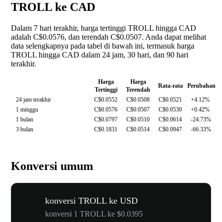
TROLL ke CAD
Dalam 7 hari terakhir, harga tertinggi TROLL hingga CAD
adalah C$0.0576, dan terendah C$0.0507. Anda dapat melihat
data selengkapnya pada tabel di bawah ini, termasuk harga
TROLL hingga CAD dalam 24 jam, 30 hari, dan 90 hari
terakhir.
Harga
Harga
Rata-rata
Perubahan
Tertinggi
Terendah
24 jam terakhir
C$0.0552
C$0.0508
C$0.0521
+4.12%
1 minggu
C$0.0576
C$0.0507
C$0.0530
+0.42%
1 bulan
C$0.0797
C$0.0510
C$0.0614
-24.73%
3 bulan
C$0.1831
C$0.0514
C$0.0947
-66.33%
Konversi umum
konversi TROLL ke USD
konversi 1 TROLL ke $0.0395