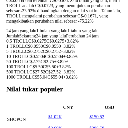
C$0.0554 dan terendah C$0.0506. Satu bulan yang lalu, nilai 1
TROLL adalah C$0.0723, yang menunjukkan perubahan
sebesar
-23.92%
dibandingkan dengan nilai saat ini. Tahun lalu,
TROLL mengalami perubahan sebesar C$-0.1671, yang
mengakibatkan perubahan nilai sebesar
-75.22%
.
24 jam yang lalu
1 bulan yang lalu
1 tahun yang lalu
Jumlah
Sekarang
24 jam yang lalu
Perubahan 24 jam
0.5 TROLL
C$0.0275
C$0.0275
+3.82%
1 TROLL
C$0.0550
C$0.0550
+3.82%
5 TROLL
C$0.2752
C$0.2752
+3.82%
10 TROLL
C$0.5504
C$0.5504
+3.82%
50 TROLL
C$2.75
C$2.75
+3.82%
100 TROLL
C$5.50
C$5.50
+3.82%
500 TROLL
C$27.52
C$27.52
+3.82%
1000 TROLL
C$55.04
C$55.04
+3.82%
Nilai tukar populer
CNY
USD
$1.02K
$150.52
SHOPON