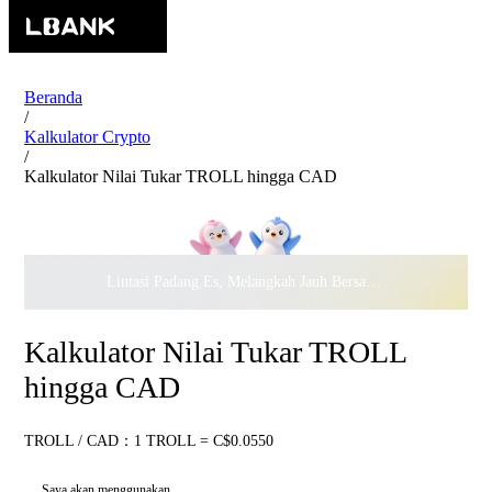
Beranda
/
Kalkulator Crypto
/
Kalkulator Nilai Tukar TROLL hingga CAD
Lintasi Padang Es, Melangkah Jauh Bersama · Rayakan
$500.
Kalkulator Nilai Tukar TROLL
hingga CAD
TROLL / CAD：1 TROLL = C$0.0550
Saya akan menggunakan