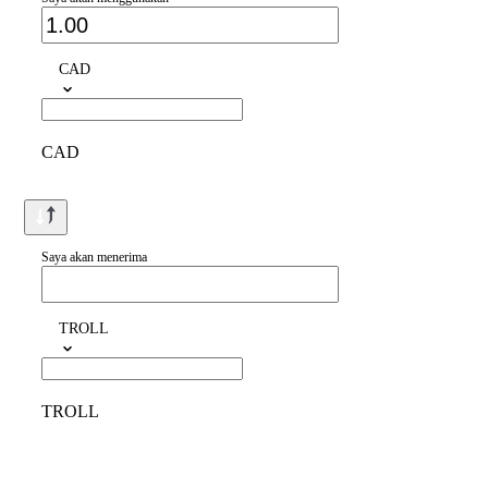
CAD
CAD
Saya akan menerima
TROLL
TROLL