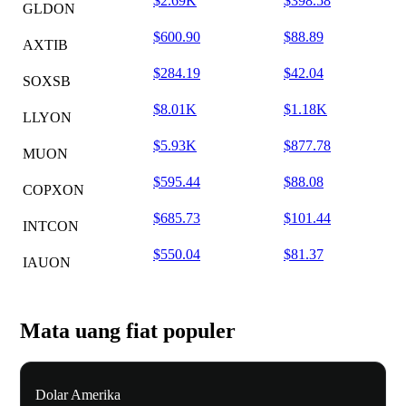
$2.69K
$398.58
GLDON
$600.90
$88.89
AXTIB
$284.19
$42.04
SOXSB
$8.01K
$1.18K
LLYON
$5.93K
$877.78
MUON
$595.44
$88.08
COPXON
$685.73
$101.44
INTCON
$550.04
$81.37
IAUON
Mata uang fiat populer
Dolar Amerika