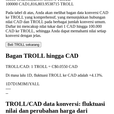
100000 CAD
1,816,803.9538715 TROLL
Pada tabel di atas, Anda akan melihat bagan data konversi CAD
ke TROLL yang komprehensif, yang menunjukkan hubungan
nilai CAD dan TROLL pada berbagai jumlah konversi umum.
Daftar ini mencakup nilai tukar dari 1 CAD hingga 100.000
CAD ke TROLL, sehingga Anda dapat memahami nilai setiap
konversi dengan jelas.
Beli TROLL sekarang
Bagan TROLL hingga CAD
TROLL
/
CAD
:
1 TROLL = C$0.0550 CAD
Di masa lalu 1D, fluktuasi TROLL ke CAD adalah
+4.13%
.
1D
7D
1M
3M
1Y
ALL
--
--
--
TROLL/CAD data konversi: fluktuasi
nilai dan perubahan harga dari