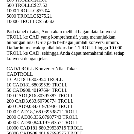
500 TROLL
C$27.52
1000 TROLL
C$55.04
5000 TROLL
C$275.21
10000 TROLL
C$550.42
Pada tabel di atas, Anda akan melihat bagan data konversi
TROLL ke CAD yang komprehensif, yang menunjukkan
hubungan nilai USD pada berbagai jumlah konversi umum.
Daftar ini mencakup nilai tukar dari 1 TROLL hingga 10.000
TROLL ke CAD, sehingga Anda dapat memahami nilai setiap
konversi dengan jelas.
CAD/TROLL Konverter Nilai Tukar
CAD
TROLL
1 CAD
18.16803954 TROLL
10 CAD
181.68039539 TROLL
50 CAD
908.40197694 TROLL
100 CAD
1,816.80395387 TROLL
200 CAD
3,633.60790774 TROLL
500 CAD
9,084.01976936 TROLL
1000 CAD
18,168.03953871 TROLL
2000 CAD
36,336.07907743 TROLL
5000 CAD
90,840.19769357 TROLL
10000 CAD
181,680.39538715 TROLL
50000 CAD
908,401.97693575 TROLL