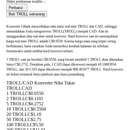
Waktu pembaruan terakhir --
Perbarui
Beli TROLL sekarang
Konverter LBank menyediakan nilai tukar real-time TROLL dan CAD, sehingga
memudahkan Anda mengonversi TROLL(TROLL) menjadi CAD. Alat ini
menggunakan data real-time untuk konversi. Hasil konversi saat ini menunjukkan
harga real-time TROLL adalah C$0.0550. Karena harga mata uang kripto sering
berfluktuasi, kami sarankan Anda memeriksa kembali halaman ini sebelum
bertransaksi untuk melihat hasil konversi terbaru.
1 TROLL saat ini bernilai C$0.0550, yang berarti membeli 5 TROLL akan dikenakan
biaya C$0.2752. Demikian pula, 1 CAD dapat dikonversi menjadi 18.16803954
TROLL, dan 50 CAD dapat dikonversi menjadi 908.401977 TROLL. Hasil konversi
ini belum termasuk biaya platform atau biaya penambang.
TROLL/CAD Konverter Nilai Tukar
TROLL
CAD
1 TROLL
C$0.0550
2 TROLL
C$0.1101
5 TROLL
C$0.2752
10 TROLL
C$0.5504
20 TROLL
C$1.10
50 TROLL
C$2.75
100 TROLL
C$5.50
200 TROLL
C$11.01