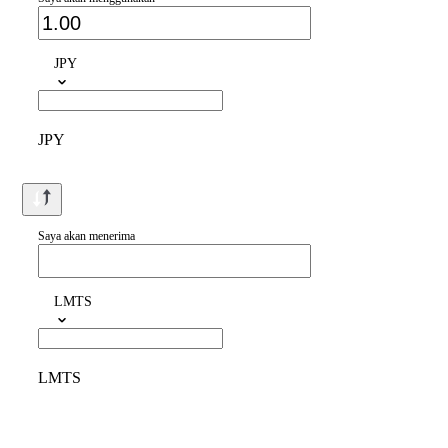
JPY
JPY
Saya akan menerima
LMTS
LMTS