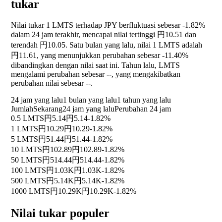
tukar
Nilai tukar 1 LMTS terhadap JPY berfluktuasi sebesar
-1.82%
dalam 24 jam terakhir, mencapai nilai tertinggi 円10.51 dan
terendah 円10.05. Satu bulan yang lalu, nilai 1 LMTS adalah
円11.61, yang menunjukkan perubahan sebesar
-11.40%
dibandingkan dengan nilai saat ini. Tahun lalu, LMTS
mengalami perubahan sebesar
--
, yang mengakibatkan
perubahan nilai sebesar
--
.
24 jam yang lalu
1 bulan yang lalu
1 tahun yang lalu
Jumlah
Sekarang
24 jam yang lalu
Perubahan 24 jam
0.5 LMTS
円5.14
円5.14
-1.82%
1 LMTS
円10.29
円10.29
-1.82%
5 LMTS
円51.44
円51.44
-1.82%
10 LMTS
円102.89
円102.89
-1.82%
50 LMTS
円514.44
円514.44
-1.82%
100 LMTS
円1.03K
円1.03K
-1.82%
500 LMTS
円5.14K
円5.14K
-1.82%
1000 LMTS
円10.29K
円10.29K
-1.82%
Nilai tukar populer