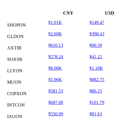
CNY
USD
$1.01K
$149.47
SHOPON
$2.69K
$398.43
GLDON
$610.13
$90.39
AXTIB
$278.24
$41.22
SOXSB
$8.00K
$1.18K
LLYON
$5.96K
$882.75
MUON
$581.53
$86.15
COPXON
$687.08
$101.79
INTCON
$550.99
$81.63
IAUON