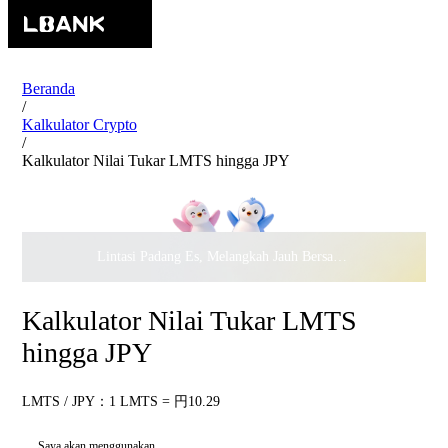
Beranda
/
Kalkulator Crypto
/
Kalkulator Nilai Tukar LMTS hingga JPY
Lintasi Padang Es, Melangkah Jauh Bersama · Rayakan
$500.
Kalkulator Nilai Tukar LMTS
hingga JPY
LMTS / JPY：1 LMTS = 円10.29
Saya akan menggunakan