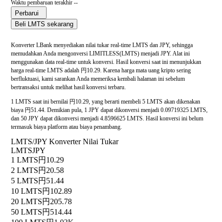
Waktu pembaruan terakhir --
Perbarui
Beli LMTS sekarang
Konverter LBank menyediakan nilai tukar real-time LMTS dan JPY, sehingga
memudahkan Anda mengonversi LIMITLESS(LMTS) menjadi JPY. Alat ini
menggunakan data real-time untuk konversi. Hasil konversi saat ini menunjukkan
harga real-time LMTS adalah 円10.29. Karena harga mata uang kripto sering
berfluktuasi, kami sarankan Anda memeriksa kembali halaman ini sebelum
bertransaksi untuk melihat hasil konversi terbaru.
1 LMTS saat ini bernilai 円10.29, yang berarti membeli 5 LMTS akan dikenakan
biaya 円51.44. Demikian pula, 1 JPY dapat dikonversi menjadi 0.09719325 LMTS,
dan 50 JPY dapat dikonversi menjadi 4.8596625 LMTS. Hasil konversi ini belum
termasuk biaya platform atau biaya penambang.
LMTS/JPY Konverter Nilai Tukar
LMTS
JPY
1 LMTS
円10.29
2 LMTS
円20.58
5 LMTS
円51.44
10 LMTS
円102.89
20 LMTS
円205.78
50 LMTS
円514.44