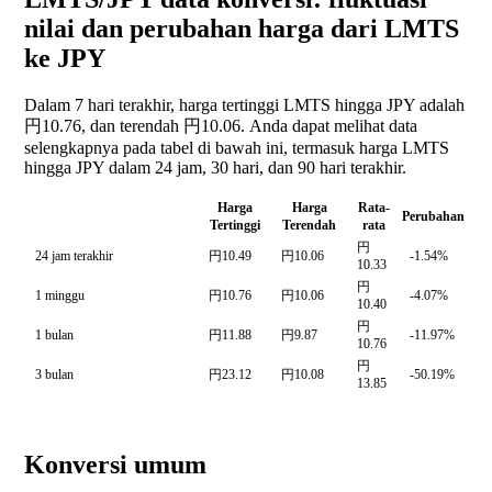
nilai dan perubahan harga dari LMTS
ke JPY
Dalam 7 hari terakhir, harga tertinggi LMTS hingga JPY adalah
円10.76, dan terendah 円10.06. Anda dapat melihat data
selengkapnya pada tabel di bawah ini, termasuk harga LMTS
hingga JPY dalam 24 jam, 30 hari, dan 90 hari terakhir.
Harga
Harga
Rata-
Perubahan
Tertinggi
Terendah
rata
円
24 jam terakhir
円10.49
円10.06
-1.54%
10.33
円
1 minggu
円10.76
円10.06
-4.07%
10.40
円
1 bulan
円11.88
円9.87
-11.97%
10.76
円
3 bulan
円23.12
円10.08
-50.19%
13.85
Konversi umum