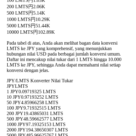
100 LMTS
円1.03K
200 LMTS
円2.06K
500 LMTS
円5.14K
1000 LMTS
円10.29K
5000 LMTS
円51.44K
10000 LMTS
円102.89K
Pada tabel di atas, Anda akan melihat bagan data konversi
LMTS ke JPY yang komprehensif, yang menunjukkan
hubungan nilai USD pada berbagai jumlah konversi umum.
Daftar ini mencakup nilai tukar dari 1 LMTS hingga 10.000
LMTS ke JPY, sehingga Anda dapat memahami nilai setiap
konversi dengan jelas.
JPY/LMTS Konverter Nilai Tukar
JPY
LMTS
1 JPY
0.09719325 LMTS
10 JPY
0.97193252 LMTS
50 JPY
4.85966258 LMTS
100 JPY
9.71932515 LMTS
200 JPY
19.43865031 LMTS
500 JPY
48.59662577 LMTS
1000 JPY
97.19325153 LMTS
2000 JPY
194.38650307 LMTS
5000 JPY
485.96625767 LMTS