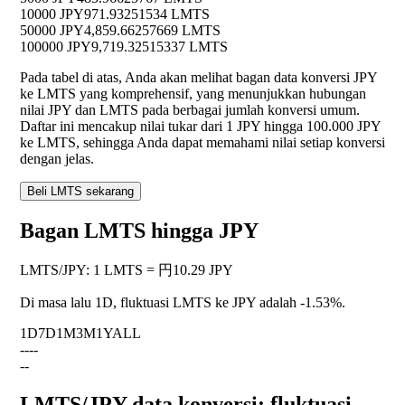
10000 JPY
971.93251534 LMTS
50000 JPY
4,859.66257669 LMTS
100000 JPY
9,719.32515337 LMTS
Pada tabel di atas, Anda akan melihat bagan data konversi JPY
ke LMTS yang komprehensif, yang menunjukkan hubungan
nilai JPY dan LMTS pada berbagai jumlah konversi umum.
Daftar ini mencakup nilai tukar dari 1 JPY hingga 100.000 JPY
ke LMTS, sehingga Anda dapat memahami nilai setiap konversi
dengan jelas.
Beli LMTS sekarang
Bagan LMTS hingga JPY
LMTS
/
JPY
:
1 LMTS = 円10.29 JPY
Di masa lalu 1D, fluktuasi LMTS ke JPY adalah
-1.53%
.
1D
7D
1M
3M
1Y
ALL
--
--
--
LMTS/JPY data konversi: fluktuasi