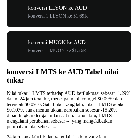
konversi LLYON ke AUD
konversi 1 LLYON ke $1.69K
konversi MUON ke AUD
konversi 1 MUON ke $1.26K
konversi LMTS ke AUD Tabel nilai
tukar
Nilai tukar 1 LMTS terhadap AUD berfluktuasi sebesar
-1.29%
dalam 24 jam terakhir, mencapai nilai tertinggi $0.0959 dan
terendah $0.0910. Satu bulan yang lalu, nilai 1 LMTS adalah
$0.1079, yang menunjukkan perubahan sebesar
-15.20%
dibandingkan dengan nilai saat ini. Tahun lalu, LMTS
mengalami perubahan sebesar
--
, yang mengakibatkan
perubahan nilai sebesar
--
.
24 jam yang lalu
1 bulan yang lalu
1 tahun yang lalu