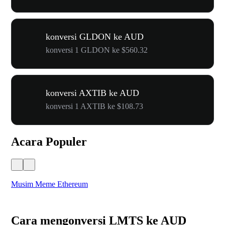
konversi GLDON ke AUD
konversi 1 GLDON ke $560.32
konversi AXTIB ke AUD
konversi 1 AXTIB ke $108.73
Acara Populer
Musim Meme Ethereum
Ka
Cara mengonversi LMTS ke AUD