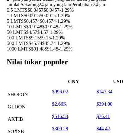
Jumlah
Sekarang
24 jam yang lalu
Perubahan 24 jam
0.5 LMTS
$0.0457
$0.0457
-1.29%
1 LMTS
$0.0915
$0.0915
-1.29%
5 LMTS
$0.4574
$0.4574
-1.29%
10 LMTS
$0.9148
$0.9148
-1.29%
50 LMTS
$4.57
$4.57
-1.29%
100 LMTS
$9.15
$9.15
-1.29%
500 LMTS
$45.74
$45.74
-1.29%
1000 LMTS
$91.48
$91.48
-1.29%
Nilai tukar populer
CNY
USD
$996.02
$147.34
SHOPON
$2.66K
$394.00
GLDON
$516.53
$76.41
AXTIB
$300.28
$44.42
SOXSB