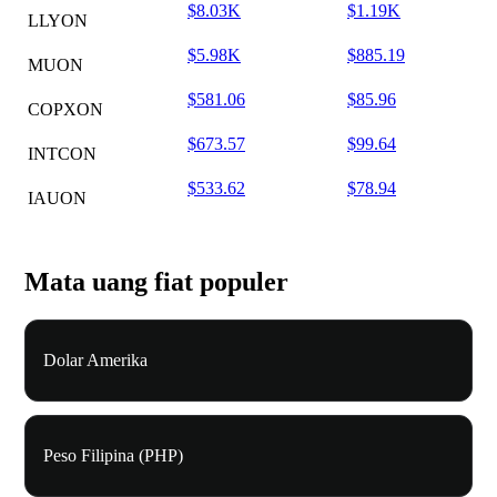
$8.03K
$1.19K
LLYON
$5.98K
$885.19
MUON
$581.06
$85.96
COPXON
$673.57
$99.64
INTCON
$533.62
$78.94
IAUON
Mata uang fiat populer
Dolar Amerika
Peso Filipina (PHP)