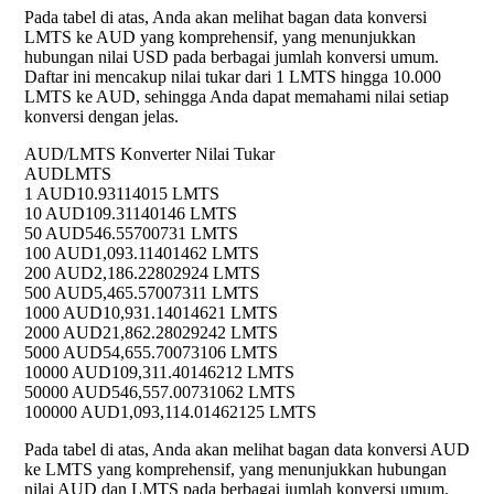
Pada tabel di atas, Anda akan melihat bagan data konversi
LMTS ke AUD yang komprehensif, yang menunjukkan
hubungan nilai USD pada berbagai jumlah konversi umum.
Daftar ini mencakup nilai tukar dari 1 LMTS hingga 10.000
LMTS ke AUD, sehingga Anda dapat memahami nilai setiap
konversi dengan jelas.
AUD/LMTS Konverter Nilai Tukar
AUD
LMTS
1 AUD
10.93114015 LMTS
10 AUD
109.31140146 LMTS
50 AUD
546.55700731 LMTS
100 AUD
1,093.11401462 LMTS
200 AUD
2,186.22802924 LMTS
500 AUD
5,465.57007311 LMTS
1000 AUD
10,931.14014621 LMTS
2000 AUD
21,862.28029242 LMTS
5000 AUD
54,655.70073106 LMTS
10000 AUD
109,311.40146212 LMTS
50000 AUD
546,557.00731062 LMTS
100000 AUD
1,093,114.01462125 LMTS
Pada tabel di atas, Anda akan melihat bagan data konversi AUD
ke LMTS yang komprehensif, yang menunjukkan hubungan
nilai AUD dan LMTS pada berbagai jumlah konversi umum.