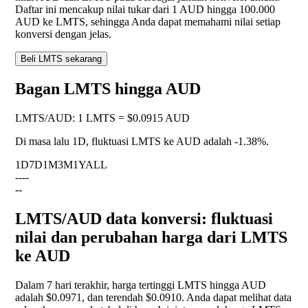
Daftar ini mencakup nilai tukar dari 1 AUD hingga 100.000
AUD ke LMTS, sehingga Anda dapat memahami nilai setiap
konversi dengan jelas.
Beli LMTS sekarang
Bagan LMTS hingga AUD
LMTS
/
AUD
:
1 LMTS = $0.0915 AUD
Di masa lalu 1D, fluktuasi LMTS ke AUD adalah
-1.38%
.
1D
7D
1M
3M
1Y
ALL
--
--
--
LMTS/AUD data konversi: fluktuasi
nilai dan perubahan harga dari LMTS
ke AUD
Dalam 7 hari terakhir, harga tertinggi LMTS hingga AUD
adalah $0.0971, dan terendah $0.0910. Anda dapat melihat data