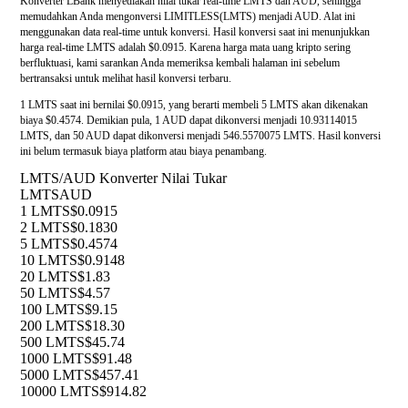
Konverter LBank menyediakan nilai tukar real-time LMTS dan AUD, sehingga
memudahkan Anda mengonversi LIMITLESS(LMTS) menjadi AUD. Alat ini
menggunakan data real-time untuk konversi. Hasil konversi saat ini menunjukkan
harga real-time LMTS adalah $0.0915. Karena harga mata uang kripto sering
berfluktuasi, kami sarankan Anda memeriksa kembali halaman ini sebelum
bertransaksi untuk melihat hasil konversi terbaru.
1 LMTS saat ini bernilai $0.0915, yang berarti membeli 5 LMTS akan dikenakan
biaya $0.4574. Demikian pula, 1 AUD dapat dikonversi menjadi 10.93114015
LMTS, dan 50 AUD dapat dikonversi menjadi 546.5570075 LMTS. Hasil konversi
ini belum termasuk biaya platform atau biaya penambang.
LMTS/AUD Konverter Nilai Tukar
LMTS
AUD
1 LMTS
$0.0915
2 LMTS
$0.1830
5 LMTS
$0.4574
10 LMTS
$0.9148
20 LMTS
$1.83
50 LMTS
$4.57
100 LMTS
$9.15
200 LMTS
$18.30
500 LMTS
$45.74
1000 LMTS
$91.48
5000 LMTS
$457.41
10000 LMTS
$914.82