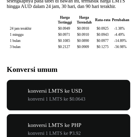
selengkapnya pada tabel di bawah ini, termasuk harga LMTS
hingga AUD dalam 24 jam, 30 hari, dan 90 hari terakhir.
Harga
Harga
Rata-rata
Perubahan
Tertinggi
Terendah
24 jam terakhir
$0.0949
$0.0910
$0.0925
-1.38%
1 minggu
$0.0971
$0.0910
$0.0943
-4.49%
1 bulan
$0.1085
$0.0890
$0.0977
-14.89%
3 bulan
$0.2127
$0.0909
$0.1275
-56.98%
Konversi umum
konversi LMTS ke USD
konversi 1 LMTS ke $0.0643
konversi LMTS ke PHP
konversi 1 LMTS ke ₱3.92