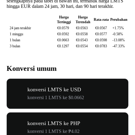
selengkapnya pada tabel di bawah ini, termasuk harga LMTS
hingga EUR dalam 24 jam, 30 hari, dan 90 hari terakhir.
Harga
Harga
Rata-rata
Perubahan
Tertinggi
Terendah
24 jam terakhir
€0.0579
€0.0563
€0.0567
+1.75%
1 minggu
€0.0592
€0.0558
€0.0577
-0.58%
1 bulan
€0.0663
€0.0543
€0.0598
-13.08%
3 bulan
€0.1297
€0.0554
€0.0783
-47.33%
Konversi umum
konversi LMTS ke USD
konversi 1 LMTS ke $0.0662
konversi LMTS ke PHP
konversi 1 LMTS ke ₱4.02