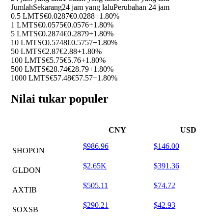
Jumlah
Sekarang
24 jam yang lalu
Perubahan 24 jam
0.5 LMTS
€0.0287
€0.0288
+1.80%
1 LMTS
€0.0575
€0.0576
+1.80%
5 LMTS
€0.2874
€0.2879
+1.80%
10 LMTS
€0.5748
€0.5757
+1.80%
50 LMTS
€2.87
€2.88
+1.80%
100 LMTS
€5.75
€5.76
+1.80%
500 LMTS
€28.74
€28.79
+1.80%
1000 LMTS
€57.48
€57.57
+1.80%
Nilai tukar populer
CNY
USD
$986.96
$146.00
SHOPON
$2.65K
$391.36
GLDON
$505.11
$74.72
AXTIB
$290.21
$42.93
SOXSB