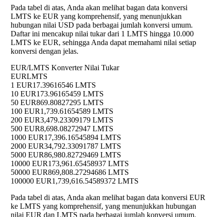
Pada tabel di atas, Anda akan melihat bagan data konversi
LMTS ke EUR yang komprehensif, yang menunjukkan
hubungan nilai USD pada berbagai jumlah konversi umum.
Daftar ini mencakup nilai tukar dari 1 LMTS hingga 10.000
LMTS ke EUR, sehingga Anda dapat memahami nilai setiap
konversi dengan jelas.
EUR/LMTS Konverter Nilai Tukar
EUR
LMTS
1 EUR
17.39616546 LMTS
10 EUR
173.96165459 LMTS
50 EUR
869.80827295 LMTS
100 EUR
1,739.61654589 LMTS
200 EUR
3,479.23309179 LMTS
500 EUR
8,698.08272947 LMTS
1000 EUR
17,396.16545894 LMTS
2000 EUR
34,792.33091787 LMTS
5000 EUR
86,980.82729469 LMTS
10000 EUR
173,961.65458937 LMTS
50000 EUR
869,808.27294686 LMTS
100000 EUR
1,739,616.54589372 LMTS
Pada tabel di atas, Anda akan melihat bagan data konversi EUR
ke LMTS yang komprehensif, yang menunjukkan hubungan
nilai EUR dan LMTS pada berbagai jumlah konversi umum.