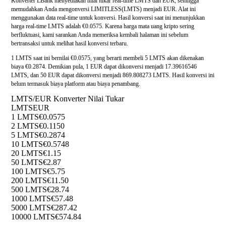
Konverter LBank menyediakan nilai tukar real-time LMTS dan EUR, sehingga
memudahkan Anda mengonversi LIMITLESS(LMTS) menjadi EUR. Alat ini
menggunakan data real-time untuk konversi. Hasil konversi saat ini menunjukkan
harga real-time LMTS adalah €0.0575. Karena harga mata uang kripto sering
berfluktuasi, kami sarankan Anda memeriksa kembali halaman ini sebelum
bertransaksi untuk melihat hasil konversi terbaru.
1 LMTS saat ini bernilai €0.0575, yang berarti membeli 5 LMTS akan dikenakan
biaya €0.2874. Demikian pula, 1 EUR dapat dikonversi menjadi 17.39616546
LMTS, dan 50 EUR dapat dikonversi menjadi 869.808273 LMTS. Hasil konversi ini
belum termasuk biaya platform atau biaya penambang.
LMTS/EUR Konverter Nilai Tukar
LMTS
EUR
1 LMTS
€0.0575
2 LMTS
€0.1150
5 LMTS
€0.2874
10 LMTS
€0.5748
20 LMTS
€1.15
50 LMTS
€2.87
100 LMTS
€5.75
200 LMTS
€11.50
500 LMTS
€28.74
1000 LMTS
€57.48
5000 LMTS
€287.42
10000 LMTS
€574.84