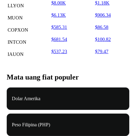
$8.00K
$1.18K
LLYON
$6.13K
$906.34
MUON
$585.31
$86.58
COPXON
$681.54
$100.82
INTCON
$537.23
$79.47
IAUON
Mata uang fiat populer
Dolar Amerika
Peso Filipina (PHP)