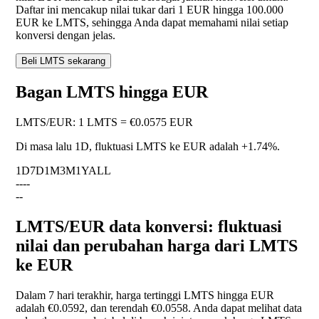
Daftar ini mencakup nilai tukar dari 1 EUR hingga 100.000
EUR ke LMTS, sehingga Anda dapat memahami nilai setiap
konversi dengan jelas.
Beli LMTS sekarang
Bagan LMTS hingga EUR
LMTS
/
EUR
:
1 LMTS = €0.0575 EUR
Di masa lalu 1D, fluktuasi LMTS ke EUR adalah
+1.74%
.
1D
7D
1M
3M
1Y
ALL
--
--
--
LMTS/EUR data konversi: fluktuasi
nilai dan perubahan harga dari LMTS
ke EUR
Dalam 7 hari terakhir, harga tertinggi LMTS hingga EUR
adalah €0.0592, dan terendah €0.0558. Anda dapat melihat data