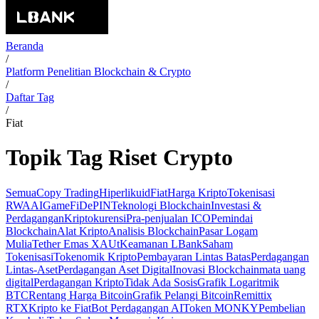
Beranda
/
Platform Penelitian Blockchain & Crypto
/
Daftar Tag
/
Fiat
Topik Tag Riset Crypto
Semua
Copy Trading
Hiperlikuid
Fiat
Harga Kripto
Tokenisasi
RWA
AI
GameFi
DePIN
Teknologi Blockchain
Investasi &
Perdagangan
Kriptokurensi
Pra-penjualan ICO
Pemindai
Blockchain
Alat Kripto
Analisis Blockchain
Pasar Logam
Mulia
Tether Emas XAUt
Keamanan LBank
Saham
Tokenisasi
Tokenomik Kripto
Pembayaran Lintas Batas
Perdagangan
Lintas-Aset
Perdagangan Aset Digital
Inovasi Blockchain
mata uang
digital
Perdagangan Kripto
Tidak Ada Sosis
Grafik Logaritmik
BTC
Rentang Harga Bitcoin
Grafik Pelangi Bitcoin
Remittix
RTX
Kripto ke Fiat
Bot Perdagangan AI
Token MONKY
Pembelian