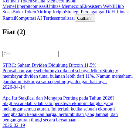
Kembali Token
Solana Memecoin
Koin
Meme
Hiperbitcoinisasi
Utilitas Memecoin
Ekosistem Web3
Klub
Sosis
Buka Token
Airdrop Kripto
Strategi Perdagangan
DeFi Lintas
Rantai
Komputasi AI Terdesentralisasi
Ciutkan
Fiat (2)
STRC: Saham Dividen Didukung Bitcoin 11,5%
Perusahaan yang sebelumnya dikenal sebagai MicroStrategy
membayar dividen tunai bulanan lebih dari 11%. Namun memahami
gambaran risikonya sama pentingnya dengan hasilnya.
2026-04-14
Apa Itu Stagflasi dan Mengapa Penting pada Tahun 2026?
Stagflasi adalah salah satu peristiwa ekonomi langka yang
melanggar semua aturan. Ini terjadi ketika sebuah ekonomi
menghadapi kenaikan harga, pertumbuhan yang lambat, dan
pengangguran tinggi secara bersamaan.
2026-02-19