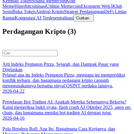
Kembali Token
Solana Memecoin
Koin
Meme
Hiperbitcoinisasi
Utilitas Memecoin
Ekosistem Web3
Klub
Sosis
Buka Token
Airdrop Kripto
Strategi Perdagangan
DeFi Lintas
Rantai
Komputasi AI Terdesentralisasi
Ciutkan
Perdagangan Kripto (3)
Arti Indeks Pentagon Pizza, Sejarah, dan Dampak Pasar yang
Dijelaskan
Pelajari apa itu Indeks Pentagon Pizza, mengapa ini memprediksi
konflik terbaru, dan bagaimana pedagang kripto canggih
menggunakannya bersama sinyal OSINT perilaku lainnya.
2026-04-22
Penjelasan Bot Trading AI: Apakah Mereka Sebenarnya Bekerja?
Kami memeriksa bukti nyata, flash crash AI Oktober 2025, agen on-
chain, dan bagaimana menilai bot trading AI dengan jujur.
2026-04-16
Pola Bendera Bull: Apa Itu, Bagaimana Cara Kerjanya, dan