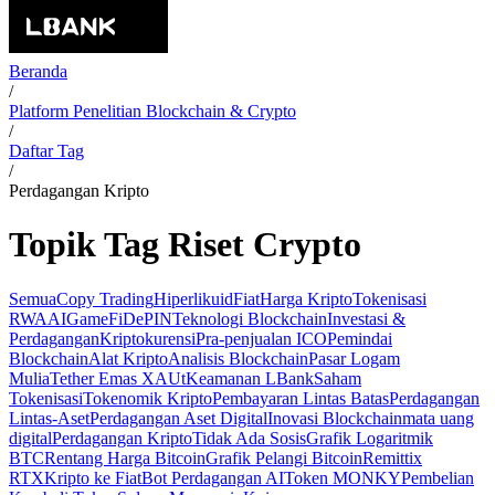
Beranda
/
Platform Penelitian Blockchain & Crypto
/
Daftar Tag
/
Perdagangan Kripto
Topik Tag Riset Crypto
Semua
Copy Trading
Hiperlikuid
Fiat
Harga Kripto
Tokenisasi
RWA
AI
GameFi
DePIN
Teknologi Blockchain
Investasi &
Perdagangan
Kriptokurensi
Pra-penjualan ICO
Pemindai
Blockchain
Alat Kripto
Analisis Blockchain
Pasar Logam
Mulia
Tether Emas XAUt
Keamanan LBank
Saham
Tokenisasi
Tokenomik Kripto
Pembayaran Lintas Batas
Perdagangan
Lintas-Aset
Perdagangan Aset Digital
Inovasi Blockchain
mata uang
digital
Perdagangan Kripto
Tidak Ada Sosis
Grafik Logaritmik
BTC
Rentang Harga Bitcoin
Grafik Pelangi Bitcoin
Remittix
RTX
Kripto ke Fiat
Bot Perdagangan AI
Token MONKY
Pembelian