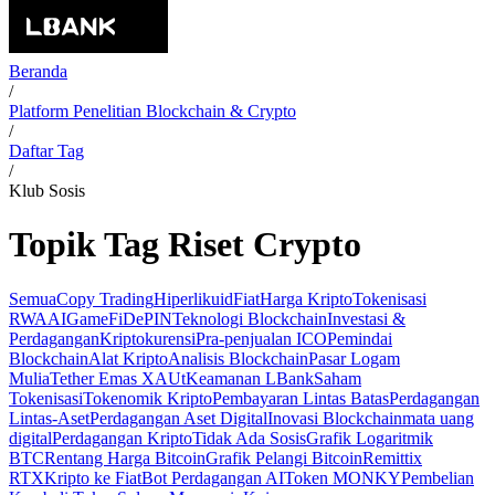
Beranda
/
Platform Penelitian Blockchain & Crypto
/
Daftar Tag
/
Klub Sosis
Topik Tag Riset Crypto
Semua
Copy Trading
Hiperlikuid
Fiat
Harga Kripto
Tokenisasi
RWA
AI
GameFi
DePIN
Teknologi Blockchain
Investasi &
Perdagangan
Kriptokurensi
Pra-penjualan ICO
Pemindai
Blockchain
Alat Kripto
Analisis Blockchain
Pasar Logam
Mulia
Tether Emas XAUt
Keamanan LBank
Saham
Tokenisasi
Tokenomik Kripto
Pembayaran Lintas Batas
Perdagangan
Lintas-Aset
Perdagangan Aset Digital
Inovasi Blockchain
mata uang
digital
Perdagangan Kripto
Tidak Ada Sosis
Grafik Logaritmik
BTC
Rentang Harga Bitcoin
Grafik Pelangi Bitcoin
Remittix
RTX
Kripto ke Fiat
Bot Perdagangan AI
Token MONKY
Pembelian