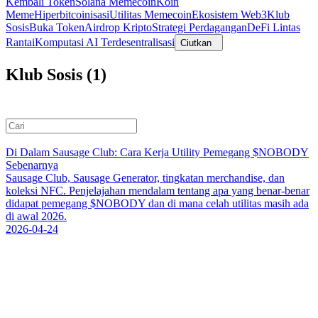
Kembali Token
Solana Memecoin
Koin
Meme
Hiperbitcoinisasi
Utilitas Memecoin
Ekosistem Web3
Klub
Sosis
Buka Token
Airdrop Kripto
Strategi Perdagangan
DeFi Lintas
Rantai
Komputasi AI Terdesentralisasi
Ciutkan
Klub Sosis (1)
Di Dalam Sausage Club: Cara Kerja Utility Pemegang $NOBODY
Sebenarnya
Sausage Club, Sausage Generator, tingkatan merchandise, dan
koleksi NFC. Penjelajahan mendalam tentang apa yang benar-benar
didapat pemegang $NOBODY dan di mana celah utilitas masih ada
di awal 2026.
2026-04-24