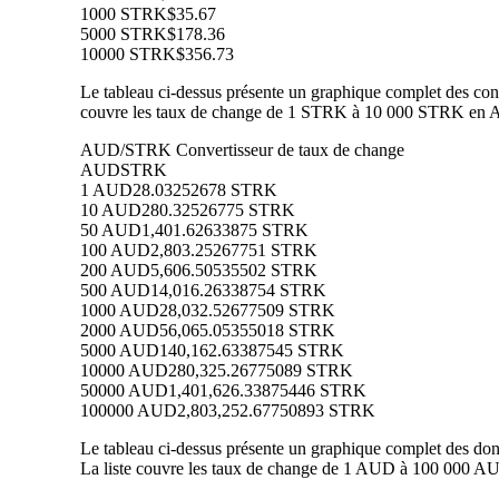
1000 STRK
$35.67
5000 STRK
$178.36
10000 STRK
$356.73
Le tableau ci-dessus présente un graphique complet des conv
couvre les taux de change de 1 STRK à 10 000 STRK en AU
AUD/STRK Convertisseur de taux de change
AUD
STRK
1 AUD
28.03252678 STRK
10 AUD
280.32526775 STRK
50 AUD
1,401.62633875 STRK
100 AUD
2,803.25267751 STRK
200 AUD
5,606.50535502 STRK
500 AUD
14,016.26338754 STRK
1000 AUD
28,032.52677509 STRK
2000 AUD
56,065.05355018 STRK
5000 AUD
140,162.63387545 STRK
10000 AUD
280,325.26775089 STRK
50000 AUD
1,401,626.33875446 STRK
100000 AUD
2,803,252.67750893 STRK
Le tableau ci-dessus présente un graphique complet des do
La liste couvre les taux de change de 1 AUD à 100 000 AU