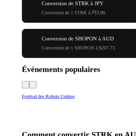
Conversion de STRK à JPY
Conversion de 1 STRK à 円3.98
Conversion de SHOPON à AUD
Conversion de 1 SHOPON à $207.73
Événements populaires
Festival des Robots Unitree
Comment convertir STRK en A