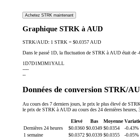
Achetez STRK maintenant
Graphique STRK à AUD
STRK
/
AUD
:
1 STRK = $0.0357 AUD
Dans le passé 1D, la fluctuation de STRK à AUD était de
-
1D
7D
1M
3M
1Y
ALL
--
--
--
Données de conversion STRK/AUD
Au cours des 7 derniers jours, le prix le plus élevé de ST
le prix de STRK à AUD au cours des 24 dernières heures, 30 
Elevé
Bas
Moyenne
Variati
Dernières 24 heures
$0.0360
$0.0349
$0.0354
-0.43%
1 semaine
$0.0372
$0.0339
$0.0355
-0.05%