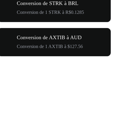
Conversion de STRK à BRL
Conversion de 1 STRK à R$0.1285
Conversion de AXTIB à AUD
Conversion de 1 AXTIB à $127.56
500 000 $ p