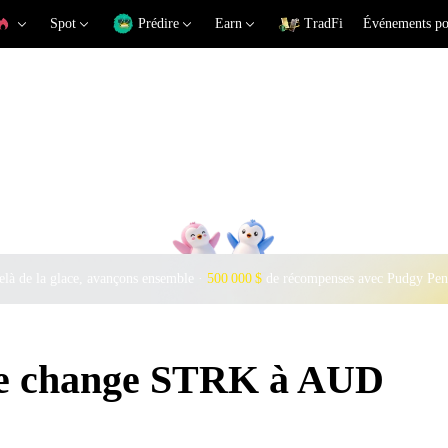
Spot
Prédire
Earn
TradFi
Événements po
là de la glace, avançons ensemble ·
500 000 $
de récompenses avec Pudgy Pen
 de change STRK à AUD