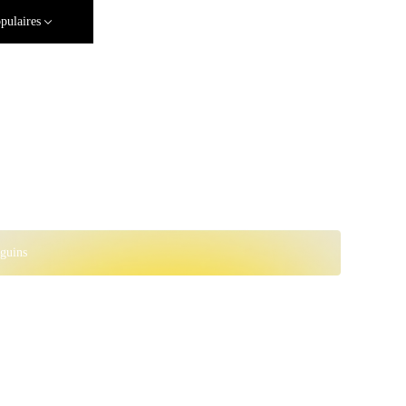
pulaires
guins