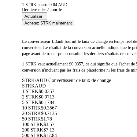
1 STRK contre 0.04 AUD
Dernière mise à jour le --
Actualiser
Achetez STRK maintenant
Le convertisseur LBank fournit le taux de change en temps réel
conversion. Le résultat de la conversion actuelle indique que le
page avant de trader pour consulter les derniers résultats de conver
1 STRK vaut actuellement $0.0357, ce qui signifie que l'achat
conversion n'incluent pas les frais de plateforme ni les frais de mi
STRK/AUD Convertisseur de taux de change
STRK
AUD
1 STRK
$0.0357
2 STRK
$0.0713
5 STRK
$0.1784
10 STRK
$0.3567
20 STRK
$0.7135
50 STRK
$1.78
100 STRK
$3.57
200 STRK
$7.13
500 STRK
$17.84