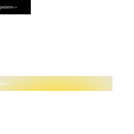
pulaires
guins