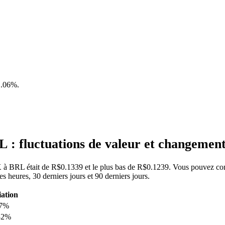
1.06%
.
: fluctuations de valeur et changemen
RK à BRL était de R$0.1339 et le plus bas de R$0.1239. Vous pouvez con
heures, 30 derniers jours et 90 derniers jours.
iation
07%
32%