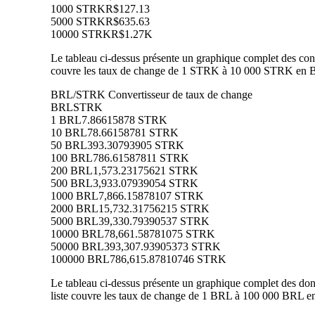
1000 STRK
R$127.13
5000 STRK
R$635.63
10000 STRK
R$1.27K
Le tableau ci-dessus présente un graphique complet des conv
couvre les taux de change de 1 STRK à 10 000 STRK en BRL
BRL/STRK Convertisseur de taux de change
BRL
STRK
1 BRL
7.86615878 STRK
10 BRL
78.66158781 STRK
50 BRL
393.30793905 STRK
100 BRL
786.61587811 STRK
200 BRL
1,573.23175621 STRK
500 BRL
3,933.07939054 STRK
1000 BRL
7,866.15878107 STRK
2000 BRL
15,732.31756215 STRK
5000 BRL
39,330.79390537 STRK
10000 BRL
78,661.58781075 STRK
50000 BRL
393,307.93905373 STRK
100000 BRL
786,615.87810746 STRK
Le tableau ci-dessus présente un graphique complet des do
liste couvre les taux de change de 1 BRL à 100 000 BRL en