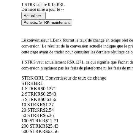
1 STRK contre 0.13 BRL
Dernière mise à jour le --
Actualiser
Achetez STRK maintenant
Le convertisseur LBank fournit le taux de change en temps réel 
conversion. Le résultat de la conversion actuelle indique que le
cette page avant de trader pour consulter les derniers résultats de 
1 STRK vaut actuellement R$0.1271, ce qui signifie que l'acha
conversion n'incluent pas les frais de plateforme ni les frais de mi
STRK/BRL Convertisseur de taux de change
STRK
BRL
1 STRK
R$0.1271
2 STRK
R$0.2543
5 STRK
R$0.6356
10 STRK
R$1.27
20 STRK
R$2.54
50 STRK
R$6.36
100 STRK
R$12.71
200 STRK
R$25.43
500 STRK
R$63.56