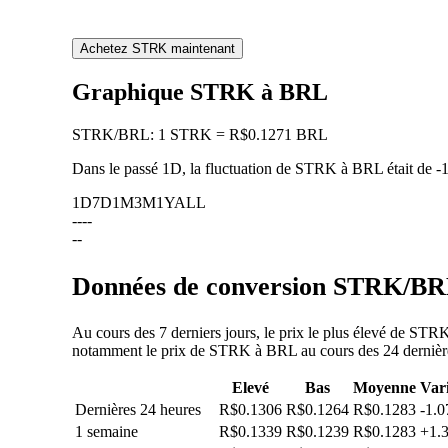
Achetez STRK maintenant
Graphique STRK à BRL
STRK
/
BRL
:
1 STRK = R$0.1271 BRL
Dans le passé 1D, la fluctuation de STRK à BRL était de
-
1D
7D
1M
3M
1Y
ALL
--
--
--
Données de conversion STRK/BRL 
Au cours des 7 derniers jours, le prix le plus élevé de ST
notamment le prix de STRK à BRL au cours des 24 dernières 
Elevé
Bas
Moyenne
Var
Dernières 24 heures
R$0.1306
R$0.1264
R$0.1283
-1.
1 semaine
R$0.1339
R$0.1239
R$0.1283
+1.