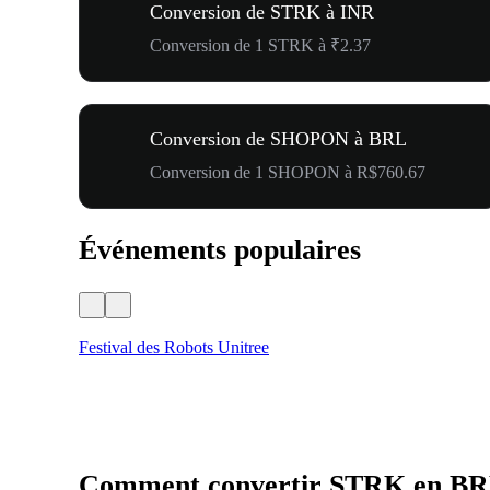
Conversion de STRK à INR
Conversion de 1 STRK à ₹2.37
Conversion de SHOPON à BRL
Conversion de 1 SHOPON à R$760.67
Événements populaires
Festival des Robots Unitree
Comment convertir STRK en B