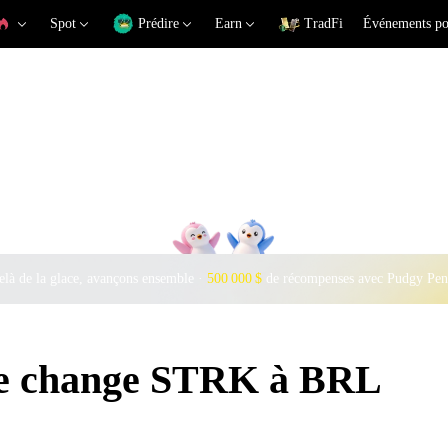
Spot
Prédire
Earn
TradFi
Événements po
là de la glace, avançons ensemble ·
500 000 $
de récompenses avec Pudgy Pen
 de change STRK à BRL