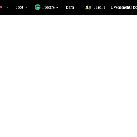
Spot
Prédire
Earn
TradFi
Événements po