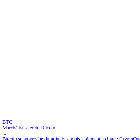
BTC
Marché baissier du Bitcoin
...
B
i
t
c
o
i
n
s
e
r
a
p
p
r
o
c
h
e
d
u
p
o
i
n
t
b
a
s
,
m
a
i
s
l
a
d
e
m
a
n
d
e
c
h
u
t
e
:
C
r
y
p
t
o
Q
u