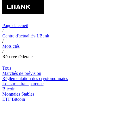
Page d'accueil
/
Centre d'actualités LBank
/
Mots clés
/
Réserve fédérale
Tous
Marchés de prévision
Réglementation des cryptomonnaies
Loi sur la transparence
Bitcoin
Monnaies Stables
ETF Bitcoin