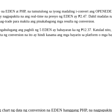
ate na EDEN at PHP, na tumutulong sa iyong madaling i-convert ang OPENEDE
 ay nagpapakita na ang real-time na presyo ng EDEN ay ₱2.47. Dahil madalas 
ag-trade para makita ang pinakabagong mga resulta ng conversion.
gahulugang ang pagbili ng 5 EDEN ay babayaran ka ng ₱12.37. Katulad nito
ng conversion na ito ay hindi kasama ang mga bayarin sa platform o mga ba
ng chart ng data ng conversion na EDEN hanggang PHP, na nagpapakit