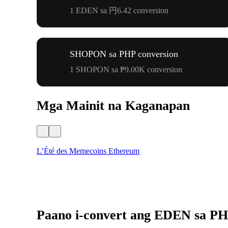
1 EDEN sa 円6.42 conversion
SHOPON sa PHP conversion
1 SHOPON sa ₱9.00K conversion
Mga Mainit na Kaganapan
L’Été des Memecoins Ethereum
Paano i-convert ang EDEN sa P