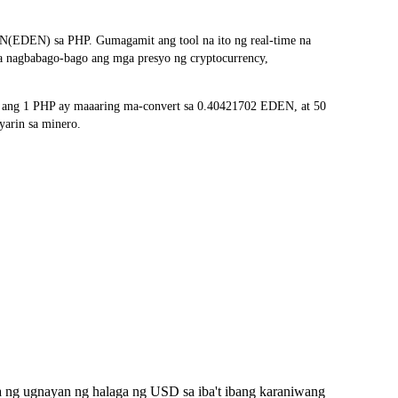
N(EDEN) sa PHP. Gumagamit ang tool na ito ng real-time na
na nagbabago-bago ang mga presyo ng cryptocurrency,
, ang 1 PHP ay maaaring ma-convert sa 0.40421702 EDEN, at 50
yarin sa minero.
a ng ugnayan ng halaga ng USD sa iba't ibang karaniwang