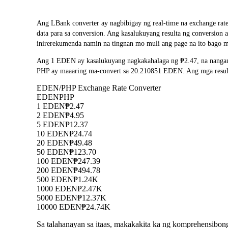
Ang LBank converter ay nagbibigay ng real-time na exchange r
data para sa conversion. Ang kasalukuyang resulta ng conversion
inirerekumenda namin na tingnan mo muli ang page na ito bago m
Ang 1 EDEN ay kasalukuyang nagkakahalaga ng ₱2.47, na nangan
PHP ay maaaring ma-convert sa 20.210851 EDEN. Ang mga resulta 
EDEN/PHP Exchange Rate Converter
EDEN
PHP
1 EDEN
₱2.47
2 EDEN
₱4.95
5 EDEN
₱12.37
10 EDEN
₱24.74
20 EDEN
₱49.48
50 EDEN
₱123.70
100 EDEN
₱247.39
200 EDEN
₱494.78
500 EDEN
₱1.24K
1000 EDEN
₱2.47K
5000 EDEN
₱12.37K
10000 EDEN
₱24.74K
Sa talahanayan sa itaas, makakakita ka ng komprehensibo