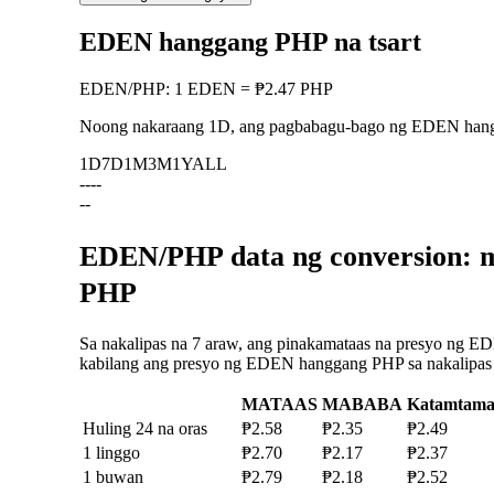
EDEN hanggang PHP na tsart
EDEN
/
PHP
:
1 EDEN = ₱2.47 PHP
Noong nakaraang 1D, ang pagbabagu-bago ng EDEN ha
1D
7D
1M
3M
1Y
ALL
--
--
--
EDEN/PHP data ng conversion: m
PHP
Sa nakalipas na 7 araw, ang pinakamataas na presyo ng ED
kabilang ang presyo ng EDEN hanggang PHP sa nakalipas na
MATAAS
MABABA
Katamtam
Huling 24 na oras
₱2.58
₱2.35
₱2.49
1 linggo
₱2.70
₱2.17
₱2.37
1 buwan
₱2.79
₱2.18
₱2.52