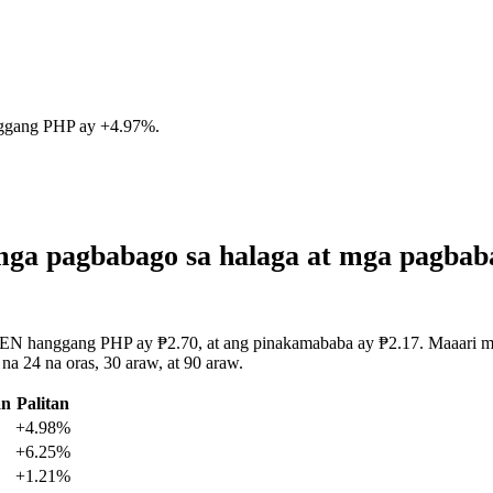
nggang PHP ay
+4.97%
.
ga pagbabago sa halaga at mga pagbab
EN hanggang PHP ay ₱2.70, at ang pinakamababa ay ₱2.17. Maaari mong
 24 na oras, 30 araw, at 90 araw.
an
Palitan
+4.98%
+6.25%
+1.21%