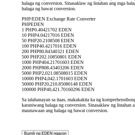
halaga ng conversion. Sinasaklaw ng listahan ang mga h
halaga ng bawat conversion.
PHP/EDEN Exchange Rate Converter
PHP
EDEN
1 PHP
0.40421702 EDEN
10 PHP
4.04217016 EDEN
50 PHP
20.2108508 EDEN
100 PHP
40.4217016 EDEN
200 PHP
80.84340321 EDEN
500 PHP
202.10850801 EDEN
1000 PHP
404.21701603 EDEN
2000 PHP
808.43403206 EDEN
5000 PHP
2,021.08508015 EDEN
10000 PHP
4,042.1701603 EDEN
50000 PHP
20,210.85080148 EDEN
100000 PHP
40,421.70160296 EDEN
Sa talahanayan sa itaas, makakakita ka ng komprehensibo
karaniwang halaga ng conversion. Sinasaklaw ng listaha
maunawaan ang halaga ng bawat conversion.
Bumili ng EDEN ngayon