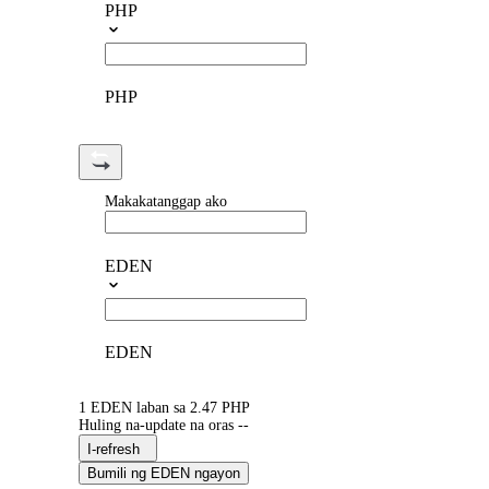
PHP
PHP
Makakatanggap ako
EDEN
EDEN
1 EDEN laban sa 2.47 PHP
Huling na-update na oras --
I-refresh
Bumili ng EDEN ngayon