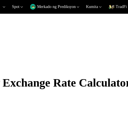
Spot
Merkado ng Prediksyon
Kumita
TradFi
Exchange Rate Calculato