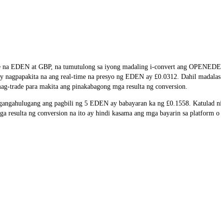
ate na EDEN at GBP, na tumutulong sa iyong madaling i-convert ang OPENEDE
 ay nagpapakita na ang real-time na presyo ng EDEN ay £0.0312. Dahil madala
ag-trade para makita ang pinakabagong mga resulta ng conversion.
angahulugang ang pagbili ng 5 EDEN ay babayaran ka ng £0.1558. Katulad n
esulta ng conversion na ito ay hindi kasama ang mga bayarin sa platform o