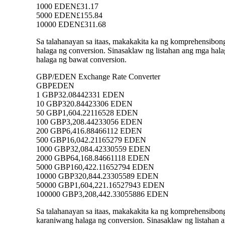
1000 EDEN
£31.17
5000 EDEN
£155.84
10000 EDEN
£311.68
Sa talahanayan sa itaas, makakakita ka ng komprehensibo
halaga ng conversion. Sinasaklaw ng listahan ang mga 
halaga ng bawat conversion.
GBP/EDEN Exchange Rate Converter
GBP
EDEN
1 GBP
32.08442331 EDEN
10 GBP
320.84423306 EDEN
50 GBP
1,604.22116528 EDEN
100 GBP
3,208.44233056 EDEN
200 GBP
6,416.88466112 EDEN
500 GBP
16,042.21165279 EDEN
1000 GBP
32,084.42330559 EDEN
2000 GBP
64,168.84661118 EDEN
5000 GBP
160,422.11652794 EDEN
10000 GBP
320,844.23305589 EDEN
50000 GBP
1,604,221.16527943 EDEN
100000 GBP
3,208,442.33055886 EDEN
Sa talahanayan sa itaas, makakakita ka ng komprehensibo
karaniwang halaga ng conversion. Sinasaklaw ng listaha