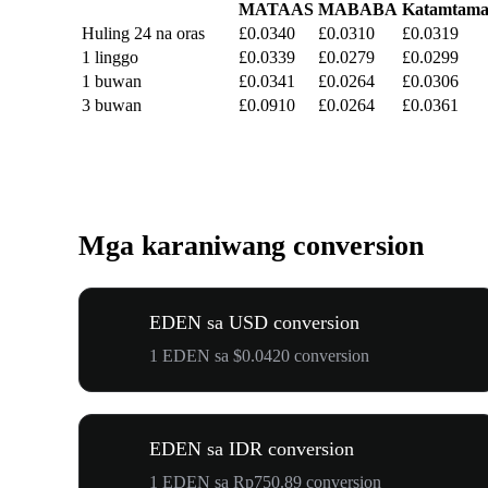
MATAAS
MABABA
Katamtam
Huling 24 na oras
£0.0340
£0.0310
£0.0319
1 linggo
£0.0339
£0.0279
£0.0299
1 buwan
£0.0341
£0.0264
£0.0306
3 buwan
£0.0910
£0.0264
£0.0361
Mga karaniwang conversion
EDEN sa USD conversion
1 EDEN sa $0.0420 conversion
EDEN sa IDR conversion
1 EDEN sa Rp750.89 conversion