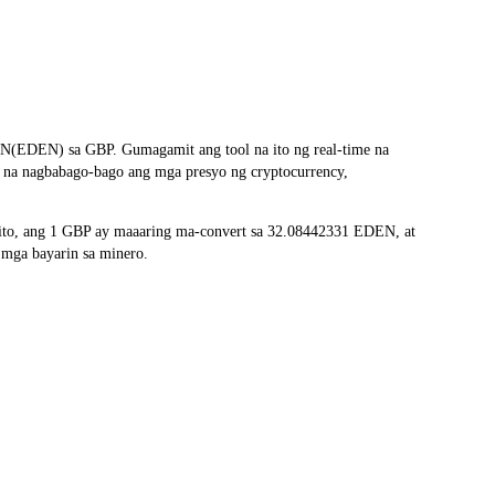
N(EDEN) sa GBP. Gumagamit ang tool na ito ng real-time na
s na nagbabago-bago ang mga presyo ng cryptocurrency,
ito, ang 1 GBP ay maaaring ma-convert sa 32.08442331 EDEN, at
 mga bayarin sa minero.