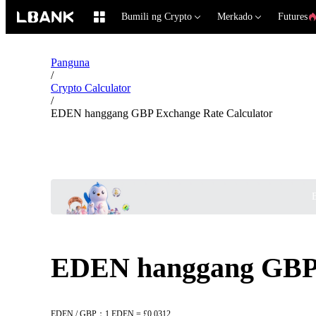
Bumili ng Crypto
Merkado
Futures
Panguna
/
Crypto Calculator
/
EDEN hanggang GBP Exchange Rate Calculator
B
EDEN hanggang GBP 
EDEN / GBP：1 EDEN = £0.0312