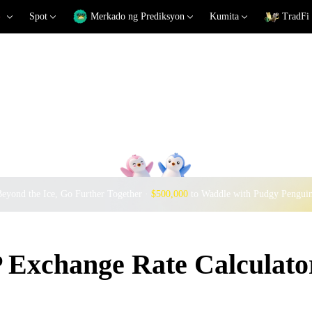
Spot
Merkado ng Prediksyon
Kumita
TradFi
eyond the Ice, Go Further Together ·
$500,000
to Waddle with Pudgy Pengui
Exchange Rate Calculato