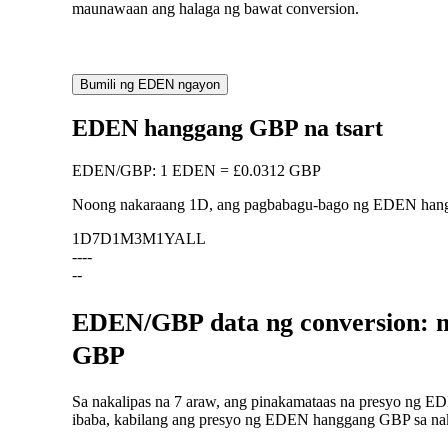
maunawaan ang halaga ng bawat conversion.
Bumili ng EDEN ngayon
EDEN hanggang GBP na tsart
EDEN
/
GBP
:
1 EDEN = £0.0312 GBP
Noong nakaraang 1D, ang pagbabagu-bago ng EDEN ha
1D
7D
1M
3M
1Y
ALL
--
--
--
EDEN/GBP data ng conversion: m
GBP
Sa nakalipas na 7 araw, ang pinakamataas na presyo ng E
ibaba, kabilang ang presyo ng EDEN hanggang GBP sa nakal