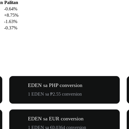
an
Palitan
-0.64%
+8.75%
-1.63%
-0.37%
EDEN sa PHP conversion
1 EDEN sa ₱2.55 conversion
EDEN sa EUR conversion
1 EDEN sa €0.0364 conversion