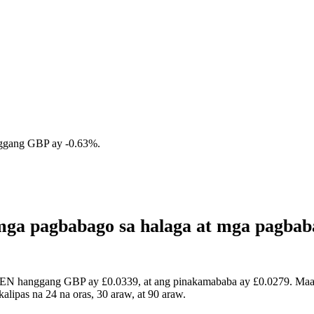
nggang GBP ay
-0.63%
.
ga pagbabago sa halaga at mga pagbab
DEN hanggang GBP ay £0.0339, at ang pinakamababa ay £0.0279. Maaar
ipas na 24 na oras, 30 araw, at 90 araw.