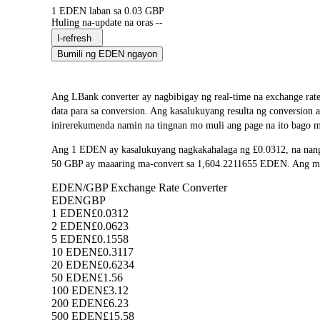
1 EDEN laban sa 0.03 GBP
Huling na-update na oras --
I-refresh
Bumili ng EDEN ngayon
Ang LBank converter ay nagbibigay ng real-time na exchange r
data para sa conversion. Ang kasalukuyang resulta ng conversion
inirerekumenda namin na tingnan mo muli ang page na ito bago m
Ang 1 EDEN ay kasalukuyang nagkakahalaga ng £0.0312, na nang
50 GBP ay maaaring ma-convert sa 1,604.2211655 EDEN. Ang mga r
EDEN/GBP Exchange Rate Converter
EDEN
GBP
1 EDEN
£0.0312
2 EDEN
£0.0623
5 EDEN
£0.1558
10 EDEN
£0.3117
20 EDEN
£0.6234
50 EDEN
£1.56
100 EDEN
£3.12
200 EDEN
£6.23
500 EDEN
£15.58