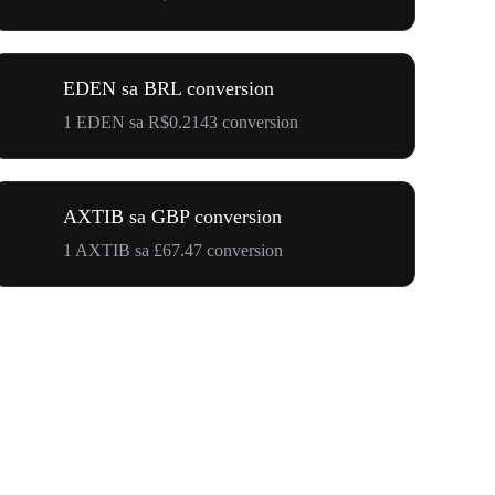
EDEN sa BRL conversion
1 EDEN sa R$0.2143 conversion
AXTIB sa GBP conversion
1 AXTIB sa £67.47 conversion
$500,000 T