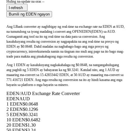
Huling na-update na oras --
I-refresh
Bumili ng EDEN ngayon
Ang LBank converter ay nagbibigay ng real-time na exchange rate na EDEN at AUD,
na tumutulong sa iyong madaling i-convert ang OPENEDEN(EDEN) sa AUD.
Gumagamit ang tool na ito ng real-time na data para sa conversion. Ang
kasalukuyang resulta ng conversion ay nagpapakita na ang real-time na presyo ng
EDEN ay $0.0648. Dahil madalas na nagbabago-bago ang mga presyo ng
cryptocurrency, inirerekumenda namin na tingnan mo muli ang page na ito bago mag-
trade para makita ang pinakabagong mga resulta ng conversion.
Ang 1 EDEN ay kasalukuyang nagkakahalaga ng $0.0648, na nangangahulugang
ang pagbili ng 5 EDEN ay babayaran ka ng $0.3241. Katulad nito, ang 1 AUD ay
maaaring ma-convert sa 15.42833442 EDEN, at 50 AUD ay maaaring ma-convert sa
771.416721 EDEN. Ang mga resulta ng conversion na ito ay hindi kasama ang mga
bayarin sa platform o mga bayarin sa minero.
EDEN/AUD Exchange Rate Converter
EDEN
AUD
1 EDEN
$0.0648
2 EDEN
$0.1296
5 EDEN
$0.3241
10 EDEN
$0.6482
20 EDEN
$1.30
50 EDEN
$3.24