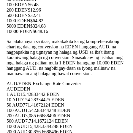
100 EDEN
$6.48
200 EDEN
$12.96
500 EDEN
$32.41
1000 EDEN
$64.82
5000 EDEN
$324.08
10000 EDEN
$648.16
Sa talahanayan sa itaas, makakakita ka ng komprehensibong
chart ng data ng conversion na EDEN hanggang AUD, na
nagpapakita ng ugnayan ng halaga ng USD sa iba't ibang
karaniwang halaga ng conversion. Sinasaklaw ng listahan ang
mga halaga ng palitan mula 1 EDEN hanggang 10,000 EDEN
hanggang AUD, na nagbibigay-daan sa iyong malinaw na
maunawaan ang halaga ng bawat conversion.
AUD/EDEN Exchange Rate Converter
AUD
EDEN
1 AUD
15.42833442 EDEN
10 AUD
154.28334425 EDEN
50 AUD
771.41672124 EDEN
100 AUD
1,542.83344248 EDEN
200 AUD
3,085.66688496 EDEN
500 AUD
7,714.1672124 EDEN
1000 AUD
15,428.3344248 EDEN
2000 AUD
30,856.6688496 EDEN