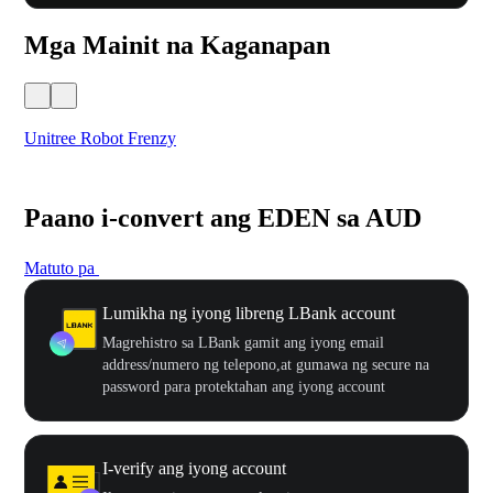
Mga Mainit na Kaganapan
Unitree Robot Frenzy
$50
Paano i-convert ang EDEN sa AUD
Matuto pa
Lumikha ng iyong libreng LBank account
Magrehistro sa LBank gamit ang iyong email
address/numero ng telepono,at gumawa ng secure na
password para protektahan ang iyong account
I-verify ang iyong account