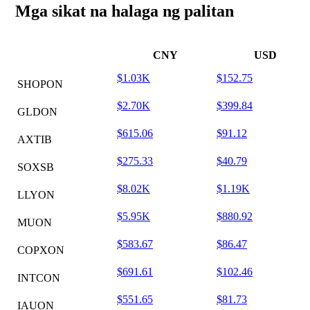
Mga sikat na halaga ng palitan
CNY
USD
$1.03K
$152.75
SHOPON
$2.70K
$399.84
GLDON
$615.06
$91.12
AXTIB
$275.33
$40.79
SOXSB
$8.02K
$1.19K
LLYON
$5.95K
$880.92
MUON
$583.67
$86.47
COPXON
$691.61
$102.46
INTCON
$551.65
$81.73
IAUON