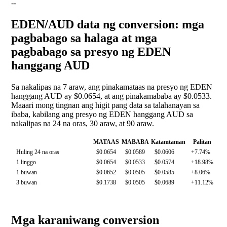
--
EDEN/AUD data ng conversion: mga
pagbabago sa halaga at mga
pagbabago sa presyo ng EDEN
hanggang AUD
Sa nakalipas na 7 araw, ang pinakamataas na presyo ng EDEN
hanggang AUD ay $0.0654, at ang pinakamababa ay $0.0533.
Maaari mong tingnan ang higit pang data sa talahanayan sa
ibaba, kabilang ang presyo ng EDEN hanggang AUD sa
nakalipas na 24 na oras, 30 araw, at 90 araw.
MATAAS
MABABA
Katamtaman
Palitan
Huling 24 na oras
$0.0654
$0.0589
$0.0606
+7.74%
1 linggo
$0.0654
$0.0533
$0.0574
+18.98%
1 buwan
$0.0652
$0.0505
$0.0585
+8.06%
3 buwan
$0.1738
$0.0505
$0.0689
+11.12%
Mga karaniwang conversion