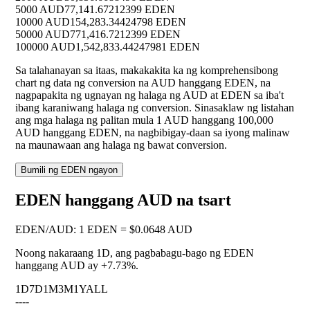
5000 AUD
77,141.67212399 EDEN
10000 AUD
154,283.34424798 EDEN
50000 AUD
771,416.7212399 EDEN
100000 AUD
1,542,833.44247981 EDEN
Sa talahanayan sa itaas, makakakita ka ng komprehensibong
chart ng data ng conversion na AUD hanggang EDEN, na
nagpapakita ng ugnayan ng halaga ng AUD at EDEN sa iba't
ibang karaniwang halaga ng conversion. Sinasaklaw ng listahan
ang mga halaga ng palitan mula 1 AUD hanggang 100,000
AUD hanggang EDEN, na nagbibigay-daan sa iyong malinaw
na maunawaan ang halaga ng bawat conversion.
Bumili ng EDEN ngayon
EDEN hanggang AUD na tsart
EDEN
/
AUD
:
1 EDEN = $0.0648 AUD
Noong nakaraang 1D, ang pagbabagu-bago ng EDEN
hanggang AUD ay
+7.73%
.
1D
7D
1M
3M
1Y
ALL
--
--