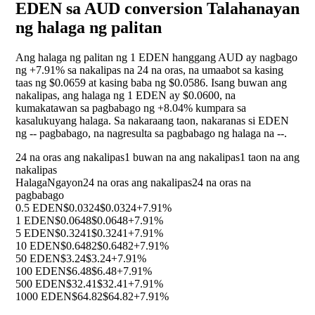
EDEN sa AUD conversion Talahanayan
ng halaga ng palitan
Ang halaga ng palitan ng 1 EDEN hanggang AUD ay nagbago
ng
+7.91%
sa nakalipas na 24 na oras, na umaabot sa kasing
taas ng $0.0659 at kasing baba ng $0.0586. Isang buwan ang
nakalipas, ang halaga ng 1 EDEN ay $0.0600, na
kumakatawan sa pagbabago ng
+8.04%
kumpara sa
kasalukuyang halaga. Sa nakaraang taon, nakaranas si EDEN
ng
--
pagbabago, na nagresulta sa pagbabago ng halaga na
--
.
24 na oras ang nakalipas
1 buwan na ang nakalipas
1 taon na ang
nakalipas
Halaga
Ngayon
24 na oras ang nakalipas
24 na oras na
pagbabago
0.5 EDEN
$0.0324
$0.0324
+7.91%
1 EDEN
$0.0648
$0.0648
+7.91%
5 EDEN
$0.3241
$0.3241
+7.91%
10 EDEN
$0.6482
$0.6482
+7.91%
50 EDEN
$3.24
$3.24
+7.91%
100 EDEN
$6.48
$6.48
+7.91%
500 EDEN
$32.41
$32.41
+7.91%
1000 EDEN
$64.82
$64.82
+7.91%