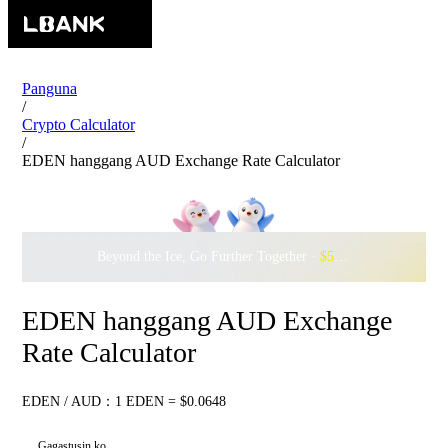
Panguna
/
Crypto Calculator
/
EDEN hanggang AUD Exchange Rate Calculator
Beyond the Ice, Go Further Together ·
$500,000
to Waddle w
EDEN hanggang AUD Exchange
Rate Calculator
EDEN / AUD：1 EDEN = $0.0648
Gagastusin ko