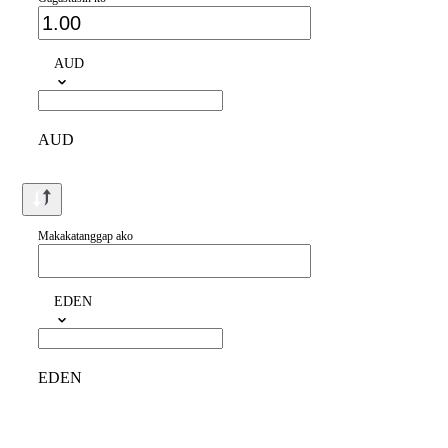
AUD
AUD
Makakatanggap ako
EDEN
EDEN